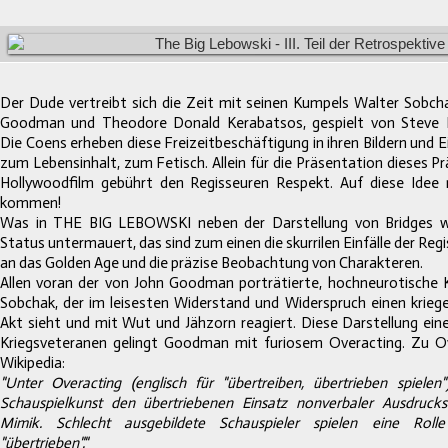
Der Dude vertreibt sich die Zeit mit seinen Kumpels Walter Sobch
Goodman und Theodore Donald Kerabatsos, gespielt von Steve 
Die
Coens
erheben diese Freizeitbeschäftigung in ihren Bildern und 
zum Lebensinhalt, zum Fetisch. Allein für die Präsentation dieses P
Hollywoodfilm gebührt den Regisseuren Respekt. Auf diese Idee
kommen!
Was in THE BIG LEBOWSKI neben der Darstellung von Bridges wei
Status untermauert, das sind zum einen die skurrilen Einfälle der Reg
an das Golden Age und die präzise Beobachtung von Charakteren.
Allen voran der von John Goodman porträtierte, hochneurotische 
Sobchak, der im leisesten Widerstand und Widerspruch einen kriege
Akt sieht und mit Wut und Jähzorn reagiert. Diese Darstellung ein
Kriegsveteranen gelingt Goodman mit furiosem Overacting. Zu Ov
Wikipedia:
"Unter Overacting (englisch für "übertreiben, übertrieben spiele
Schauspielkunst den übertriebenen Einsatz
nonverbaler Ausdrucks
Mimik. Schlecht ausgebildete Schauspieler spielen eine Rolle
"übertrieben"."