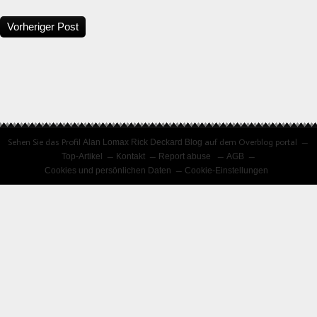
Vorheriger Post
Sehen Sie das Profil
Alan Lomax Rick Deckard Blog
auf dem Overblog portal
Top-Artikel
Kontakt
Report abuse
AGB
Cookies und persönlichen Daten
Cookie-Einstellungen