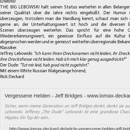
Erlebnis!
THE BIG LEBOWSKI hält seinen Status weiterhin in allen Belange
seiner Qualität über die Jahre nichts eingebüßt. Der Humor
überzeugen, trotzdem man die Handlung kennt, schaut man sich 
gerne an, der Unterhaltungswert ist hoch und die diversen Ein
Szenen überzeugen weiterhin. Das spricht für eine hohe Q
Wiedererkennungswert, ein gewisser Einfluss auf die Kultur
abgesprochen werden und er geniesst weiterhin überregionale Bekann
Klassiker.
Jeffrey Lebowski:
"Ich kann Ihren Drecksnamen nicht leiden, ihr Drec
ihre Drecksfresse nicht leiden. Hab ich mich klar
genug ausgedrückt?"
Der Dude:
"Tut mir leid, hab grad nicht zugehört."
Mit einem White Russian Walgesänge hörend,
Rick Deckard
Vergessene Helden - Jeff Bridges - www.lomax-decka
Sicher, wenn meine Generation an Jeff Bridges denkt, denkt sie a
Lebowski. Jefferey „The Dude" Lebowski ist eine grandiose Chara
Hippies. Ein Typ der sein...
http://www.lomax-deckard.de/article-vergessene-helden-jeff-br