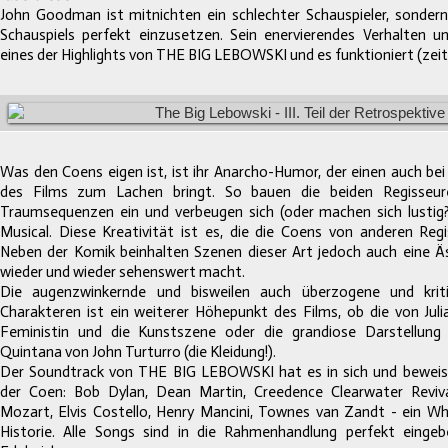
John Goodman ist mitnichten ein schlechter Schauspieler, sonder
Schauspiels perfekt einzusetzen. Sein enervierendes Verhalten 
eines der Highlights von THE BIG LEBOWSKI und es funktioniert (zeit
Was den Coens eigen ist, ist ihr Anarcho-Humor, der einen auch be
des Films zum Lachen bringt. So bauen die beiden Regisseur
Traumsequenzen ein und verbeugen sich (oder machen sich lustig
Musical. Diese Kreativität ist es, die die Coens von anderen Reg
Neben der Komik beinhalten Szenen dieser Art jedoch auch eine
Ä
wieder und wieder sehenswert macht.
Die augenzwinkernde und bisweilen auch überzogene und krit
Charakteren ist ein weiterer Höhepunkt des Films, ob die von Jul
Feministin und die Kunstszene oder die grandiose Darstellung 
Quintana von John Turturro (die Kleidung!).
Der Soundtrack von THE BIG LEBOWSKI hat es in sich und bewei
der Coen: Bob Dylan, Dean Martin, Creedence Clearwater Revi
Mozart, Elvis Costello, Henry Mancini, Townes van
Zandt - ein W
Historie. Alle Songs sind in die Rahmenhandlung perfekt eingeb