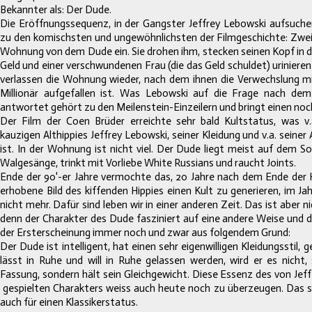
Bekannter als: Der Dude.
Die Eröffnungssequenz, in der Gangster Jeffrey Lebowski aufsuch
zu den komischsten und ungewöhnlichsten der
Filmgeschichte: Zwei
Wohnung von dem Dude ein. Sie drohen ihm, stecken seinen Kopf in di
Geld und einer verschwundenen Frau (die das Geld schuldet) uriniere
verlassen die Wohnung wieder, nach dem ihnen die Verwechslung m
Millionär aufgefallen ist. Was Lebowski auf die Frage nach de
antwortet gehört zu den Meilenstein-Einzeilern und bringt einen n
Der Film der Coen Brüder erreichte sehr bald Kultstatus, was v.
kauzigen Althippies Jeffrey Lebowski, seiner Kleidung und v.a. seiner
ist. In der Wohnung ist nicht viel. Der Dude liegt meist auf dem S
Walgesänge, trinkt mit Vorliebe White Russians und raucht Joints.
Ende der 90'-er Jahre vermochte das, 20 Jahre nach dem Ende der H
erhobene Bild des kiffenden Hippies einen
Kult zu generieren, im Ja
nicht mehr. Dafür sind leben wir in einer anderen Zeit. Das ist aber n
denn der Charakter des Dude fasziniert auf eine andere Weise und d
der Ersterscheinung immer noch und zwar aus folgendem Grund:
Der Dude ist intelligent, hat einen sehr eigenwilligen Kleidungsstil,
lässt in Ruhe und will in Ruhe gelassen werden, wird er es nicht, s
Fassung, sondern hält sein Gleichgewicht. Diese Essenz des von Jef
gespielten Charakters weiss auch heute noch zu überzeugen. Das s
auch für einen Klassikerstatus.