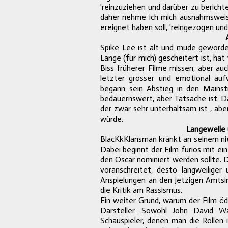
'reinzuziehen und darüber zu berichte
daher nehme ich mich
ausnahmswei
ereignet haben soll, 'reingezogen un
Spike Lee
ist
alt und müde geword
Länge (für mich) gescheitert ist, ha
Biss früherer Filme missen, aber auc
letzter grosser und emotional auf
begann sein Abstieg in den Mainst
bedauernswert, aber Tatsache ist. D
der zwar sehr unterhaltsam ist , ab
würde.
Langeweile 
BlacKkKlansman kränkt an seinem nie
Dabei beginnt der Film furios mit ein
den Oscar nominiert werden sollte. D
voranschreitet, desto langweiliger 
Anspielungen an den jetzigen Amtsin
die Kritik am Rassismus.
Ein weiter Grund, warum der Film öd
Darsteller. Sowohl John David
Wa
Schauspieler, denen man die Rollen