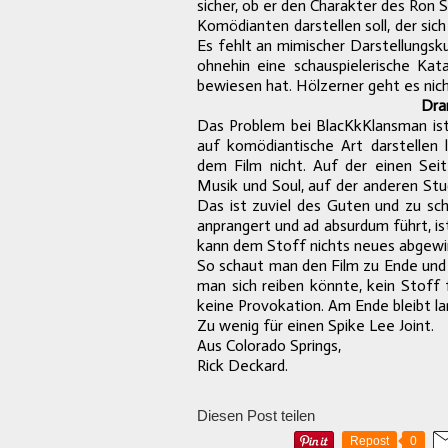
sicher, ob er den Charakter des Ron S
Komödianten darstellen soll, der sich
Es fehlt an mimischer Darstellungsk
ohnehin eine schauspielerische Kat
bewiesen hat. Hölzerner geht es nic
Dra
Das Problem bei BlacKkKlansman ist,
auf komödiantische Art darstellen 
dem Film nicht. Auf der einen Sei
Musik und Soul, auf der anderen St
Das ist zuviel des Guten und zu sch
anprangert und ad absurdum führt, is
kann dem Stoff nichts neues abgewi
So schaut man den Film zu Ende und h
man sich reiben könnte, kein Stoff 
keine Provokation. Am Ende bleibt l
Zu wenig für einen Spike Lee Joint.
Aus Colorado Springs,
Rick Deckard.
Diesen Post teilen
Repost
0