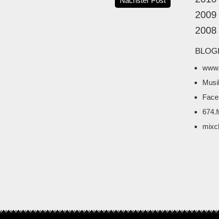
Nächster Post
2009
2008
BLOG
www.
Musi
Face
674.
mixc