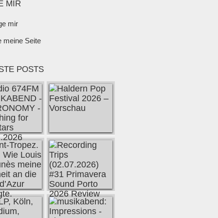
E MIR
ge mir
e meine Seite
STE POSTS