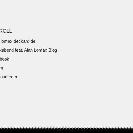
ROLL
lomax.deckard.de
kabend feat. Alan Lomax Blog
book
fm
loud.com