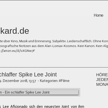
Home
kard.de
er Kino, Musik und Erinnerung. Subjektiv. Leidenschaftlich. Ohne Kons
und biografische Notizen aus dem Alan-Lomax-Kosmos. Kein Kanon. Kein Al
tps://amzn.eu/d/0XGNw7F
hlaffer Spike Lee Joint
HÖREN
JEDE
9. Dezember 2018, 13:57
-
Kategorien:
#Filme
MONA
ls Lee Aficionado sich den neuesten Joint von ihm