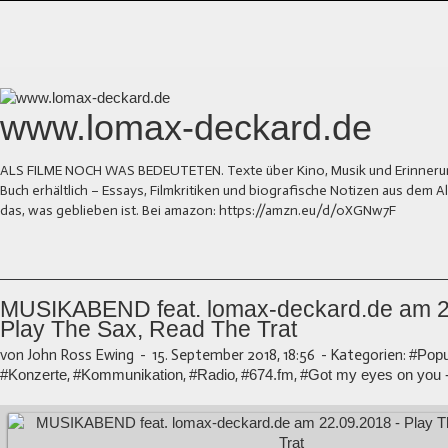
www.lomax-deckard.de
ALS FILME NOCH WAS BEDEUTETEN. Texte über Kino, Musik und Erinnerung.
Buch erhältlich – Essays, Filmkritiken und biografische Notizen aus dem
das, was geblieben ist. Bei amazon: https://amzn.eu/d/0XGNw7F
MUSIKABEND feat. lomax-deckard.de am 2
Play The Sax, Read The Trat
von John Ross Ewing
-
15. September 2018, 18:56
-
Kategorien:
#Popu
#Konzerte
,
#Kommunikation
,
#Radio
,
#674.fm
,
#Got my eyes on you 