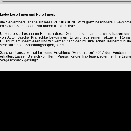
Liebe LeserInnen und HörerInnen,
die Septemberausgabe unseres MUSIKABEND wird ganz besondere Live-Momente
im
674.fm
Studio, denn wir haben illustre Gäste.
Unsere erste Lesung im Rahmen dieser Sendung steht an und wir schätzen uns g
von Autor Sascha Pranschke bekommen. Er wird aus seinem aktuellen Roman
Duisburg am Meer" lesen und wir werden nach den musikalischen Treibern für Utop
sehr auf diesen Spannungsbogen, sehr!
Sascha Pranschke hat für seine Erzählung "Reparaturen" 2017 den Förderpreis 
erhalten. Lassen Sie sich von Herrn Pranschke die Trax lesen, sofern er Ihre Levi
Vorgeschmack gefällig?