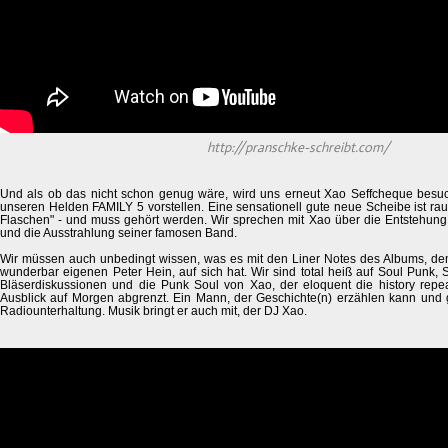
http://pranschke-schreibt.com/
Und als ob das nicht schon genug wäre, wird uns erneut Xao Seffcheque bes
unseren Helden FAMILY 5 vorstellen. Eine sensationell gute neue Scheibe ist rau
Flaschen" - und muss gehört werden. Wir sprechen mit Xao über die Entstehung
und die Ausstrahlung seiner famosen Band.
Wir müssen auch unbedingt wissen, was es mit den Liner Notes des Albums, de
wunderbar eigenen Peter Hein, auf sich hat. Wir sind total heiß auf Soul Punk
Bläserdiskussionen und die Punk Soul von Xao, der eloquent die history rep
Ausblick auf Morgen abgrenzt. Ein Mann, der Geschichte(n) erzählen kann und 
Radiounterhaltung. Musik bringt er auch mit, der DJ Xao.