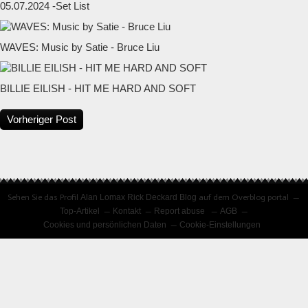
05.07.2024 -Set List
WAVES: Music by Satie - Bruce Liu
BILLIE EILISH - HIT ME HARD AND SOFT
Vorheriger Post
Sehen Sie das Profil
Alan Lomax Rick Deckard Blog
auf dem Overblog portal
Top-Artikel
Kontakt
Report abuse
AGB
Cookies und persönlichen Daten
Cookie-Einstellungen