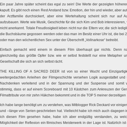
Ein paar Jahre später scheint das egal zu sein! Die Werte der gezeigten höheren
kaputt. Es gibt noch einen Rest Anstand bzw. Emotion, der hin und wieder, aber au
der Arztfamilie durchsickert, aber eine Wertehaltung scheint sich nur auf 
aufzubauen. Werte wie Musik, Geschichte für die sich Kim und Bob interessieren,
nicht anerkannt. Totale Freudlosigkeit leben nicht nur die Eltern vor, die sich ledig
die Buchsbäume gegossen werden oder das man im Besitz einer Uhr ist, die bei 20
oder man den wöchentlichen Sex unter der Überschrift „Vollnarkose“ betreibt.
Einfach gemacht wird einem in diesem Film überhaupt gar nichts. Denn natü
gleichzeitig das größte Opfer bzw. wie er selbst feststellt nur eine Metapher
Gesellschaft die sich an sich selbst rächt.
THE KILLING OF A SACRED DEER ist von so einer Wucht und Einzigartigkei
weitergedachten Anleihen der Filmgeschichte versehen Logik ausgestattet und 
Nachdenken verleitend und in der Spannung und der Suspense und somit v
stimmig, dass er auf einem Scoreboard mit 10 Kästchen zum Ankreuzen der Genia
Filmattribute von mir zehn Häkchen bekommt und in die TOP 5 meiner derzeitigen Li
Ich habe lange benötigt um zu verstehen, was Mitblogger Rick Deckard vor einige
und –länge von Serien geschrieben hat. Vielleicht habe ich mich auch dagegen 
ich diesen Film gesehen habe, habe ich aber endgültig verstanden, zu welch
Möglichkeit der Reflexion ein filmisches Meisterwerk in der Lage ist. Natürlich is