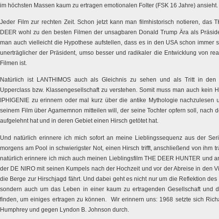
im höchsten Massen kaum zu ertragen emotionalen Folter (FSK 16 Jahre) ansieht.
Jeder Film zur rechten Zeit. Schon jetzt kann man filmhistorisch notieren, d
DEER wohl zu den besten Filmen der unsagbaren Donald Trump Ära als Präsid
man auch vielleicht die Hypothese aufstellen, dass es in den USA schon immer 
unerträglicher der Präsident, umso besser und radikaler die Entwicklung von re
Filmen ist.
Natürlich ist LANTHIMOS auch als Gleichnis zu sehen und als Tritt in den
Upperclass bzw. Klassengesellschaft zu verstehen. Somit muss man auch kein Hi
IPHIGENIE zu erinnern oder mal kurz über die antike Mythologie nachzulesen 
seinem Film über Agamemnon mitteilen will, der seine Tochter opfern soll, nach 
aufgelehnt hat und in deren Gebiet einen Hirsch getötet hat.
Und natürlich erinnere ich mich sofort an meine Lieblingssequenz aus der S
morgens am Pool in schwierigster Not, einen Hirsch trifft, anschließend von ihm tr
natürlich erinnere ich mich auch meinen Lieblingsfilm THE DEER HUNTER und an
der DE NIRO mit seinen Kumpels nach der Hochzeit und vor der Abreise in den V
die Berge zur Hirschjagd fährt. Und dabei geht es nicht nur um die Reflektion des
sondern auch um das Leben in einer kaum zu ertragenden Gesellschaft und da
finden, um einiges ertragen zu können. Wir erinnern uns: 1968 setzte sich Ric
Humphrey und gegen Lyndon B. Johnson durch.