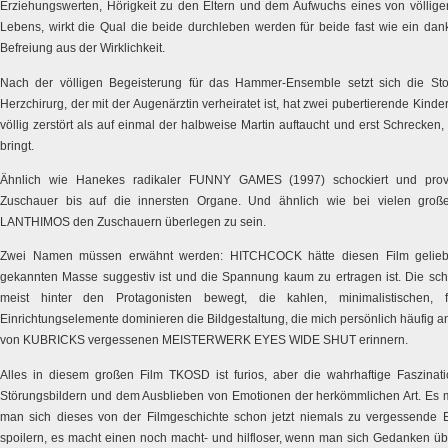
Erziehungswerten, Hörigkeit zu den Eltern und dem Aufwuchs eines von völlig
Lebens, wirkt die Qual die beide durchleben werden für beide fast wie ein da
Befreiung aus der Wirklichkeit.
Nach der völligen Begeisterung für das Hammer-Ensemble setzt sich die St
Herzchirurg, der mit der Augenärztin verheiratet ist, hat zwei pubertierende Kinder
völlig zerstört als auf einmal der halbweise Martin auftaucht und erst Schrecken, 
bringt.
Ähnlich wie Hanekes radikaler FUNNY GAMES (1997) schockiert und provoz
Zuschauer bis auf die innersten Organe. Und ähnlich wie bei vielen groß
LANTHIMOS den Zuschauern überlegen zu sein.
Zwei Namen müssen erwähnt werden: HITCHCOCK hätte diesen Film geliebt,
gekannten Masse suggestiv ist und die Spannung kaum zu ertragen ist. Die sch
meist hinter den Protagonisten bewegt, die kahlen, minimalistischen,
Einrichtungselemente dominieren die Bildgestaltung, die mich persönlich häufig 
von KUBRICKS vergessenen MEISTERWERK EYES WIDE SHUT erinnern.
Alles in diesem großen Film TKOSD ist furios, aber die wahrhaftige Faszinati
Störungsbildern und dem Ausblieben von Emotionen der herkömmlichen Art. Es 
man sich dieses von der Filmgeschichte schon jetzt niemals zu vergessende
spoilern, es macht einen noch macht- und hilfloser, wenn man sich Gedanken ü