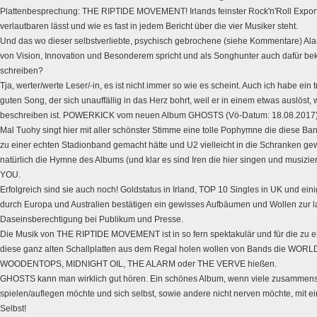
Plattenbesprechung: THE RIPTIDE MOVEMENT! Irlands feinster Rock'n'Roll Export,
verlautbaren lässt und wie es fast in jedem Bericht über die vier Musiker steht.
Und das wo dieser selbstverliebte, psychisch gebrochene (siehe Kommentare) Al
von Vision, Innovation und Besonderem spricht und als Songhunter auch dafür beka
schreiben?
Tja, werter/werte Leser/-in, es ist nicht immer so wie es scheint. Auch ich habe ein
guten Song, der sich unauffällig in das Herz bohrt, weil er in einem etwas auslöst, 
beschreiben ist. POWERKICK vom neuen Album GHOSTS (Vö-Datum: 18.08.2017) is
Mal Tuohy singt hier mit aller schönster Stimme eine tolle Pophymne die diese Ba
zu einer echten Stadionband gemacht hätte und U2 vielleicht in die Schranken ge
natürlich die Hymne des Albums (und klar es sind Iren die hier singen und musi
YOU.
Erfolgreich sind sie auch noch! Goldstatus in Irland, TOP 10 Singles in UK und ein
durch Europa und Australien bestätigen ein gewisses Aufbäumen und Wollen zur la
Daseinsberechtigung bei Publikum und Presse.
Die Musik von THE RIPTIDE MOVEMENT ist in so fern spektakulär und für die zu e
diese ganz alten Schallplatten aus dem Regal holen wollen von Bands die WOR
WOODENTOPS, MIDNIGHT OIL, THE ALARM oder THE VERVE hießen.
GHOSTS kann man wirklich gut hören. Ein schönes Album, wenn viele zusammen
spielen/auflegen möchte und sich selbst, sowie andere nicht nerven möchte, mit ein
Selbst!