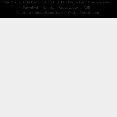
Sehen Sie das Profil
Alan Lomax Rick Deckard Blog
auf dem Overblog portal
Top-Artikel
Kontakt
Report abuse
AGB
Cookies und persönlichen Daten
Cookie-Einstellungen