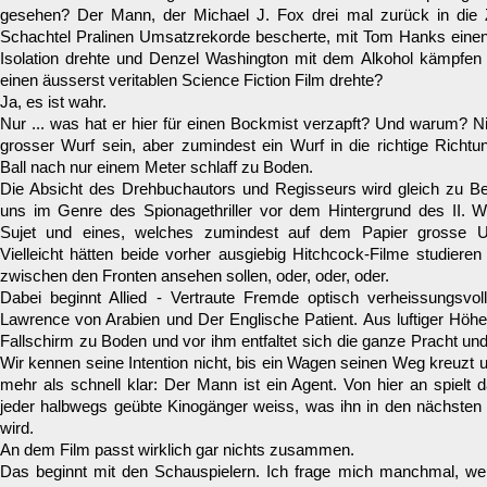
gesehen? Der Mann, der Michael J. Fox drei mal zurück in die Z
Schachtel Pralinen Umsatzrekorde bescherte, mit Tom Hanks einen
Isolation drehte und Denzel Washington mit dem Alkohol kämpfen 
einen äusserst veritablen Science Fiction Film drehte?
Ja, es ist wahr.
Nur ... was hat er hier für einen Bockmist verzapft? Und warum? Ni
grosser Wurf sein, aber zumindest ein Wurf in die richtige Richtun
Ball nach nur einem Meter schlaff zu Boden.
Die Absicht des Drehbuchautors und Regisseurs wird gleich zu Beg
uns im Genre des Spionagethriller vor dem Hintergrund des II. We
Sujet und eines, welches zumindest auf dem Papier grosse Unt
Vielleicht hätten beide vorher ausgiebig Hitchcock-Filme studieren
zwischen den Fronten ansehen sollen, oder, oder, oder.
Dabei beginnt Allied - Vertraute Fremde optisch verheissungsvol
Lawrence von Arabien und Der Englische Patient. Aus luftiger Höh
Fallschirm zu Boden und vor ihm entfaltet sich die ganze Pracht un
Wir kennen seine Intention nicht, bis ein Wagen seinen Weg kreuzt u
mehr als schnell klar: Der Mann ist ein Agent. Von hier an spiel
jeder halbwegs geübte Kinogänger weiss, was ihn in den nächsten
wird.
An dem Film passt wirklich gar nichts zusammen.
Das beginnt mit den Schauspielern. Ich frage mich manchmal, we