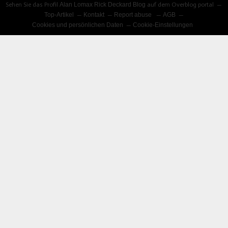
Sehen Sie das Profil
Alan Lomax Rick Deckard Blog
auf dem Overblog portal
Top-Artikel
Kontakt
Report abuse
AGB
Cookies und persönlichen Daten
Cookie-Einstellungen