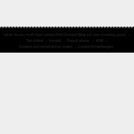
Sehen Sie das Profil
Alan Lomax Rick Deckard Blog
auf dem Overblog portal
Top-Artikel
Kontakt
Report abuse
AGB
Cookies und persönlichen Daten
Cookie-Einstellungen