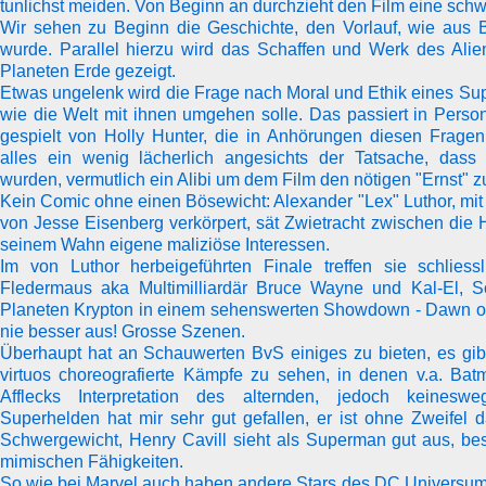
tunlichst meiden. Von Beginn an durchzieht den Film eine sch
Wir sehen zu Beginn die Geschichte, den Vorlauf, wie aus
wurde. Parallel hierzu wird das Schaffen und Werk des Al
Planeten Erde gezeigt.
Etwas ungelenk wird die Frage nach Moral und Ethik eines Sup
wie die Welt mit ihnen umgehen solle. Das passiert in Perso
gespielt von Holly Hunter, die in Anhörungen diesen Fragen
alles ein wenig lächerlich angesichts der Tatsache, dass 
wurden, vermutlich ein Alibi um dem Film den nötigen "Ernst" z
Kein Comic ohne einen Bösewicht: Alexander "Lex" Luthor, mit
von Jesse Eisenberg verkörpert, sät Zwietracht zwischen die H
seinem Wahn eigene maliziöse Interessen.
Im von Luthor herbeigeführten Finale treffen sie schliessl
Fledermaus aka Multimilliardär Bruce Wayne und Kal-El, S
Planeten Krypton in einem sehenswerten Showdown - Dawn of
nie besser aus! Grosse Szenen.
Überhaupt hat an Schauwerten BvS einiges zu bieten, es gibt
virtuos choreografierte Kämpfe zu sehen, in denen v.a. Bat
Afflecks Interpretation des alternden, jedoch keinesw
Superhelden hat mir sehr gut gefallen, er ist ohne Zweifel 
Schwergewicht, Henry Cavill sieht als Superman gut aus, besi
mimischen Fähigkeiten.
So wie bei Marvel auch haben andere Stars des DC Universum