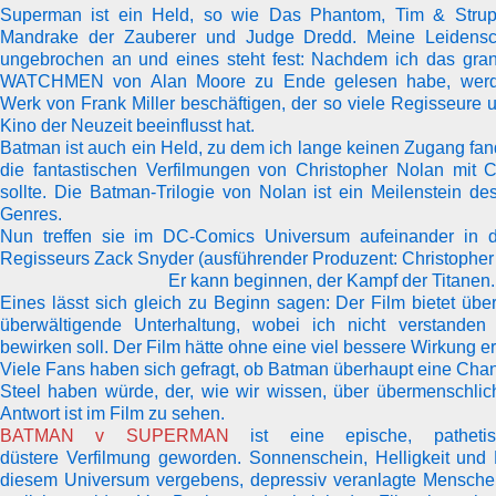
Superman
ist ein Held, so wie Das Phantom, Tim & Strupp
Mandrake der Zauberer und Judge Dredd. Meine Leidensch
ungebrochen an und eines steht fest: Nachdem ich das gra
WATCHMEN von Alan Moore zu Ende gelesen habe, werd
Werk von Frank Miller beschäftigen, der so viele Regisseure
Kino der Neuzeit beeinflusst hat.
Batman
ist auch ein Held, zu dem ich lange keinen Zugang fand
die fantastischen
Verfilmungen von
Christopher Nolan mit C
sollte. Die Batman-Trilogie von Nolan ist ein Meilenstein d
Genres.
Nun treffen sie im DC-Comics Universum aufeinander in
Regisseurs Zack Snyder (ausführender Produzent: Christopher
Er kann beginnen, der Kampf der Titanen.
Eines lässt sich gleich zu Beginn sagen: Der Film bietet übe
überwältigende Unterhaltung, wobei ich nicht verstande
bewirken soll. Der Film hätte
ohne
eine viel bessere Wirkung erz
Viele Fans haben sich gefragt, ob Batman überhaupt eine Ch
Steel haben würde, der, wie wir wissen, über übermenschlich
Antwort ist im Film zu sehen.
BATMAN v SUPERMAN
ist eine epische, patheti
düstere Verfilmung geworden. Sonnenschein, Helligkeit und
diesem Universum vergebens, depressiv veranlagte Menschen