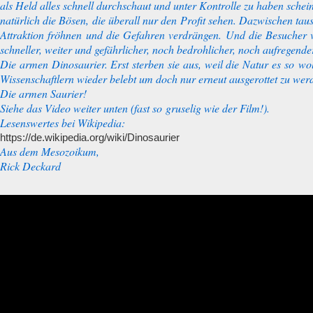
als Held alles schnell durchschaut und unter Kontrolle zu haben schein
natürlich die Bösen, die überall nur den Profit sehen. Dazwischen ta
Attraktion fröhnen und die Gefahren verdrängen. Und die Besucher
schneller, weiter und gefährlicher, noch bedrohlicher, noch aufregender 
Die armen Dinosaurier. Erst sterben sie aus, weil die Natur es so woll
Wissenschaftlern wieder belebt um doch nur erneut ausgerottet zu wer
Die armen Saurier!
Siehe das Video weiter unten (fast so gruselig wie der Film!).
Lesenswertes bei Wikipedia:
https://de.wikipedia.org/wiki/Dinosaurier
Aus dem Mesozoikum,
Rick Deckard