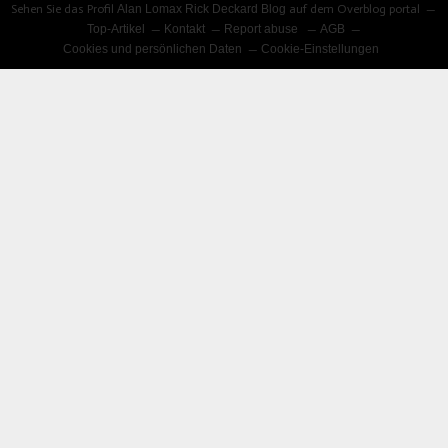
Sehen Sie das Profil
Alan Lomax Rick Deckard Blog
auf dem Overblog portal
Top-Artikel
Kontakt
Report abuse
AGB
Cookies und persönlichen Daten
Cookie-Einstellungen