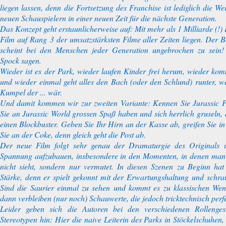
liegen lassen, denn die Fortsetzung des Franchise ist lediglich die We
neuen Schauspielern in einer neuen Zeit für die nächste Generation.
Das Konzept geht erstaunlicherweise auf: Mit mehr als 1 Milliarde (!) 
Film auf Rang 3 der umsatzstärksten Filme aller Zeiten liegen. Der 
scheint bei den Menschen jeder Generation ungebrochen zu sein!
Spock sagen.
Wieder ist es der Park, wieder laufen Kinder frei herum, wieder kom
und wieder einmal geht alles den Bach (oder den Schlund) runter, we
Kumpel der ... wär.
Und damit kommen wir zur zweiten Variante: Kennen Sie Jurassic P
Sie an Jurassic World grossen Spaß haben und sich herrlich gruseln,
einen Blockbuster. Geben Sie Ihr Hirn an der Kasse ab, greifen Sie in
Sie an der Coke, denn gleich geht die Post ab.
Der neue Film folgt sehr genau der Dramaturgie des Originals 
Spannung aufzubauen, insbesondere in den Momenten, in denen man
nicht sieht, sondern nur vermutet. In diesen Szenen zu Beginn hat
Stärke, denn er spielt gekonnt mit der Erwartungshaltung und schr
Sind die Saurier einmal zu sehen und kommt es zu klassischen We
dann verbleiben (nur noch) Schauwerte, die jedoch tricktechnisch perfe
Leider geben sich die Autoren bei den verschiedenen Rollenges
Stereotypen hin: Hier die naive Leiterin des Parks in Stöckelschuhen, 