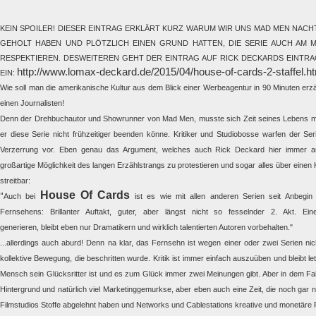
KEIN SPOILER! DIESER EINTRAG ERKLÄRT KURZ WARUM WIR UNS MAD MEN NAC
GEHOLT HABEN UND PLÖTZLICH EINEN GRUND HATTEN, DIE SERIE AUCH AM
RESPEKTIEREN. DESWEITEREN GEHT DER EINTRAG AUF RICK DECKARDS EINTRA
http://www.lomax-deckard.de/2015/04/house-of-cards-2-staffel.h
EIN:
Wie soll man die amerikanische Kultur aus dem Blick einer Werbeagentur in 90 Minuten erz
einen Journalisten!
Denn der Drehbuchautor und Showrunner von Mad Men, musste sich Zeit seines Lebens m
er diese Serie nicht frühzeitiger beenden könne. Kritiker und Studiobosse warfen der Se
Verzerrung vor. Eben genau das Argument, welches auch Rick Deckard hier immer au
großartige Möglichkeit des langen Erzählstrangs zu protestieren und sogar alles über eine
streitbar:
House Of Cards
"
Auch bei
ist es wie mit allen anderen Serien seit Anbegin
Fernsehens: Brillanter Auftakt, guter, aber längst nicht so fesselnder 2. Akt. Ein
generieren, bleibt eben nur Dramatikern und wirklich talentierten Autoren vorbehalten."
...allerdings auch aburd! Denn na klar, das Fernsehn ist wegen einer oder zwei Serien ni
kollektive Bewegung, die beschritten wurde. Kritik ist immer einfach auszuüben und bleibt let
Mensch sein Glücksritter ist und es zum Glück immer zwei Meinungen gibt. Aber in dem Fal
Hintergrund und natürlich viel Marketinggemurkse, aber eben auch eine Zeit, die noch gar ni
Filmstudios Stoffe abgelehnt haben und Networks und Cablestations kreative und monetäre 