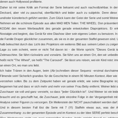
denen auch Hollywood profitierte.
Daher ist mir seine Kritik am Format der Serie bekannt und auch nachvollziehbar. In d
Deckard, aber viel zu pauschal, oberflächlich und leider auch zu subjektiv. Denn diese 
und/oder künstlerisch geführt werden. Zum Glück kann der Geist der Serie und somit Weiner'
Nehmen wir die schönste Episode aus allen MAD MEN Teilen: THE WHEEL: Don präsentiert 
KODAK den neuen Werbeauftritt des gerade gerade entwickelten Diaprojektors. Er erk
Nostalgie und beginnt, das Gerät für eine Diashow über sein eigenes Leben zu benutzen. 
die Familie Draper glücklicher zusammen, als sie es in der gesamten Staffel gewesen sind.
halb beleuchtet durch das Licht des Projektors ein weiteres Bild aus seinem Leben zu zeigen
Lage zu sein scheint, wenn er nicht Teil davon ist - die Worte spricht: "Dieses Gerät is
Zeitmaschine. Sie fährt rückwärts und vorwärts. Sie führt uns an einen Ort, den wir unbedin
heißt nicht "The Wheel", sie heißt "The Carousel". Sie lässt uns reisen, wei ein Kind reist: 
an einen Ort, wo man uns liebt.
Ich habe Tränen in den Augen, beim (Ab-)schreiben dieser Sequenz -erstmal durchatm
Filmende sein! Sicherlich grandios für die Geschichte in einem 90 Minuten Kontext. Aber wie
verstehen sollen. Bis zu dem Zeitpunkt haben wir gerade erlebt, wie seine Biographie is
begannen hat und dass er sich mehr und mehr von seiner Frau Betty entfernt. Weiner liebt se
Zuschauer sie voll und ganz versteht, so dass "jeder Glücklich ist". Und Weiner ist ein leide
braucht und es geschafft hat, die Zuschauer, jede einzelne Folge in der Vergangenheit mi
Analyse seiner Figuren zu versorgen. Ein Meilenstein der NICHT pauschalisiert werden darf.
Und in diesem besten Fall löst die Serie mit 7 (!!!) Staffeln etwas aus, was der A
Zusammenhang- zu der genannten Epsiode und im Kontext zu der Idee SERIE perfekt besch