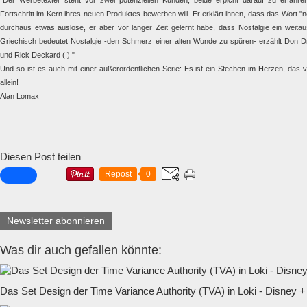
"Der Werbetexter steht vor zwei potenziellen Kunden, beide erpicht darauf zu erfahre
Fortschritt im Kern ihres neuen Produktes bewerben will. Er erklärt ihnen, dass das Wort
durchaus etwas auslöse, er aber vor langer Zeit gelernt habe, dass Nostalgie ein weitau
Griechisch bedeutet Nostalgie -den Schmerz einer alten Wunde zu spüren- erzählt Don
und Rick Deckard (!) "
Und so ist es auch mit einer außerordentlichen Serie: Es ist ein Stechen im Herzen, das vi
allein!
Alan Lomax
Diesen Post teilen
Repost
0
Newsletter abonnieren
Was dir auch gefallen könnte:
Das Set Design der Time Variance Authority (TVA) in Loki - Disney +