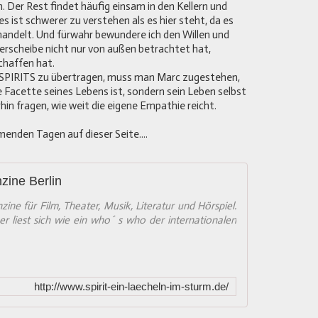
 Der Rest findet häufig einsam in den Kellern und
 ist schwerer zu verstehen als es hier steht, da es
handelt. Und fürwahr bewundere ich den Willen und
erscheibe nicht nur von außen betrachtet hat,
chaffen hat.
 SPIRITS zu übertragen, muss man Marc zugestehen,
e Facette seines Lebens ist, sondern sein Leben selbst
in fragen, wie weit die eigene Empathie reicht.
menden Tagen auf dieser Seite....
nzine Berlin
zine für Film, Theater, Musik, Literatur und Hörspiel.
ner liest sich wie ein who´ s who der internationalen
http://www.spirit-ein-laecheln-im-sturm.de/