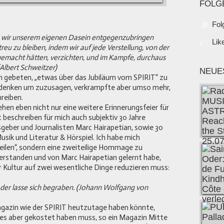
FOLG
Fol
ie wir unserem eigenen Dasein entgegenzubringen
Lik
treu zu bleiben, indem wir auf jede Verstellung, von der
 gemacht hätten, verzichten, und im Kampfe, durchaus
(Albert Schweitzer)
NEUE
h gebeten, „etwas über das Jubiläum vom SPIRIT“ zu
chdenken um zuzusagen, verkrampfte aber umso mehr,
hreiben.
hen eben nicht nur eine weitere Erinnerungsfeier für
t beschreiben für mich auch subjektiv 30 Jahre
geber und Journalisten Marc Hairapetian, sowie 30
usik und Literatur & Hörspiel. Ich habe mich
Zeilen“, sondern eine zweiteilige Hommage zu
verstanden und von Marc Hairapetian gelernt habe,
r Kultur auf zwei wesentliche Dinge reduzieren muss:
t, der lasse sich begraben. (Johann Wolfgang von
gazin wie der SPIRIT heutzutage haben könnte,
es aber gekostet haben muss, so ein Magazin Mitte