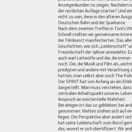
Anzeigenkunden zu zeigen. Nachdem i
der restlichen Auflage starten“. Und ei
nicht zu sein, denn in den älteren Aus
Deutschen Bahn und der Sparkasse.
Nach dem zweiten Treffen in Toni’s W
Schnell stellten wir gemeinsame Interes
der Filmkunst manifestierten. Das alle
Geschichten, wie sich „Leidenschaft“ un
Freundschaft der 1980er ansiedelte. Es s
auch war! Leitwölfe und die, die immer 
noch. Die, die Musik und Film als „wicht
predigten und andere mit Verachtung s
hatten, man selbst aber noch The Poli
Der SPIRIT hat von Anfang an ein Erleb
dargestellt. Man muss verstehen, das
zentralen Anhaltspunkt unseres Lebens
Anspruch an existentielle Wahrheit.
Bei einigen ist das so geblieben, bei a
genommen. Welten stehen sich auf ein
liegen. Die Perspektive aber ändert si
hat seine Leidenschaft zum Beruf gema
das, womit er sich identifiziert. Wir a