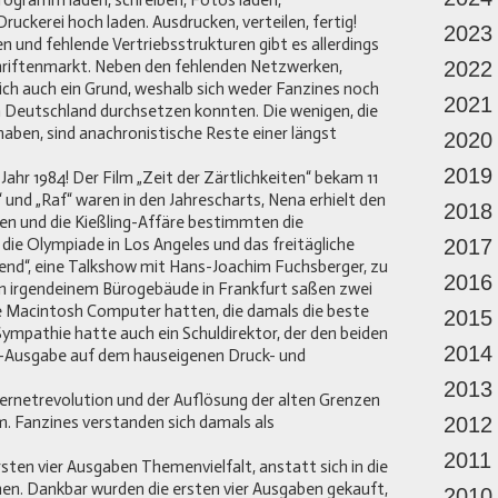
rogramm laden, schreiben, Fotos laden,
uckerei hoch laden. Ausdrucken, verteilen, fertig!
2023
n und fehlende Vertriebsstrukturen gibt es allerdings
hriftenmarkt. Neben den fehlenden Netzwerken,
2022
ich auch ein Grund, weshalb sich weder Fanzines noch
2021
 Deutschland durchsetzen konnten. Die wenigen, die
aben, sind anachronistische Reste einer längst
2020
2019
 Jahr 1984! Der Film „Zeit der Zärtlichkeiten“ bekam 11
“ und „Raf“ waren in den Jahrescharts, Nena erhielt den
2018
en und die Kießling-Affäre bestimmten die
die Olympiade in Los Angeles und das freitägliche
2017
d“, eine Talkshow mit Hans-Joachim Fuchsberger, zu
2016
n irgendeinem Bürogebäude in Frankfurt saßen zwei
e Macintosh Computer hatten, die damals die beste
2015
ympathie hatte auch ein Schuldirektor, der den beiden
2014
IT-Ausgabe auf dem hauseigenen Druck- und
2013
ternetrevolution und der Auflösung der alten Grenzen
 Fanzines verstanden sich damals als
2012
2011
rsten vier Ausgaben Themenvielfalt, anstatt sich in die
en. Dankbar wurden die ersten vier Ausgaben gekauft,
2010