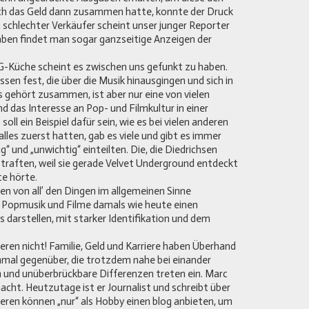
ch das Geld dann zusammen hatte, konnte der Druck
n schlechter Verkäufer scheint unser junger Reporter
gaben findet man sogar ganzseitige Anzeigen der
G-Küche scheint es zwischen uns gefunkt zu haben.
sen fest, die über die Musik hinausgingen und sich in
s gehört zusammen, ist aber nur eine von vielen
d das Interesse an Pop- und Filmkultur in einer
oll ein Beispiel dafür sein, wie es bei vielen anderen
alles zuerst hatten, gab es viele und gibt es immer
ig“ und „unwichtig“ einteilten. Die, die Diedrichsen
traften, weil sie gerade Velvet Underground entdeckt
ce hörte.
en von all’ den Dingen im allgemeinen Sinne
s Popmusik und Filme damals wie heute einen
 darstellen, mit starker Identifikation und dem
nderen nicht! Familie, Geld und Karriere haben Überhand
mal gegenüber, die trotzdem nahe bei einander
ch und unüberbrückbare Differenzen treten ein. Marc
cht. Heutzutage ist er Journalist und schreibt über
nderen können „nur“ als Hobby einen blog anbieten, um