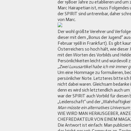
der 1980er Jahre zu etablieren und um 
Marc Hairapetian ist, muss Folgendes
der SPIRIT sind untrennbar, daher schr
von Marc.
Der wohl größte Verehrer und Verfolge
dieser mit dem „Bonus der Jugend“ au
Februar 1968 in Frankfurt). Es gibt ka
Österreichers so hoch hält, wie dieser J
mit den Worten des Vorbilds und Helden 
Persönlichkeiten leicht und würdevoll 
„Zwei Luxusartikel habe ich mir immer g
Um eine Hommage zu formulieren, bedar
persönlicher Note. Letzteres bitte ich be
nicht dabei waren. Gleichsam bedanke i
denn es wird sich letztendlich auch um
war der SPIRIT auch Vorbild für diesen 
„Leidenschaft“ und der „Wahrhaftigkeit
Man müsste ein alternatives Universum 
WIE WIRD MAN HERAUSGEBER, ANZE
CHEFREDAKTEUR VON EINEM MAGA
Die Antwort ist einfach: Man publiziert