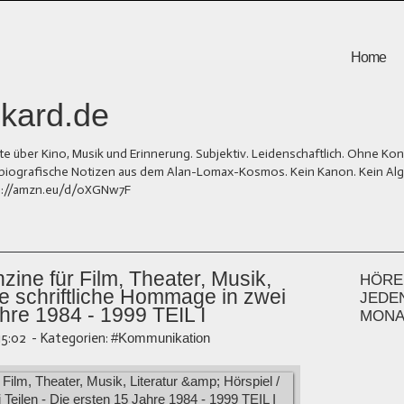
Home
kard.de
er Kino, Musik und Erinnerung. Subjektiv. Leidenschaftlich. Ohne Kons
und biografische Notizen aus dem Alan-Lomax-Kosmos. Kein Kanon. Kein Al
tps://amzn.eu/d/0XGNw7F
zine für Film, Theater, Musik,
HÖREN
ine schriftliche Hommage in zwei
JEDE
ahre 1984 - 1999 TEIL I
MONA
15:02
-
Kategorien:
#Kommunikation