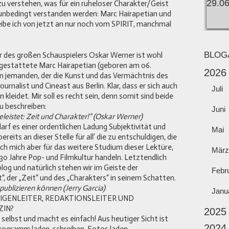
zu verstehen, was für ein ruheloser Charakter/Geist
 unbedingt verstanden werden: Marc Hairapetian und
eibe ich von jetzt an nur noch vom SPIRIT, manchmal
BLOG
r des großen Schauspielers Oskar Werner ist wohl
sgestattete Marc Hairapetian (geboren am 06.
2026
um jemanden, der die Kunst und das Vermächtnis des
ournalist und Cineast aus Berlin. Klar, dass er sich auch
Juli
kleidet. Mir soll es recht sein, denn somit sind beide
zu beschreiben:
Juni
eleistet: Zeit und Charakter!“ (Oskar Werner)
f es einer ordentlichen Ladung Subjektivität und
Mai
reits an dieser Stelle für all’ die zu entschuldigen, die
ch mich aber für das weitere Studium dieser Lektüre,
März
 30 Jahre Pop- und Filmkultur handeln. Letztendlich
blog und natürlich stehen wir im Geiste der
Febr
“, der „Zeit“ und des „Charakters“ in seinem Schatten.
publizieren können (Jerry Garcia)
Janu
IGENLEITER, REDAKTIONSLEITER UND
ZIN?
2025
 selbst und macht es einfach! Aus heutiger Sicht ist
2024