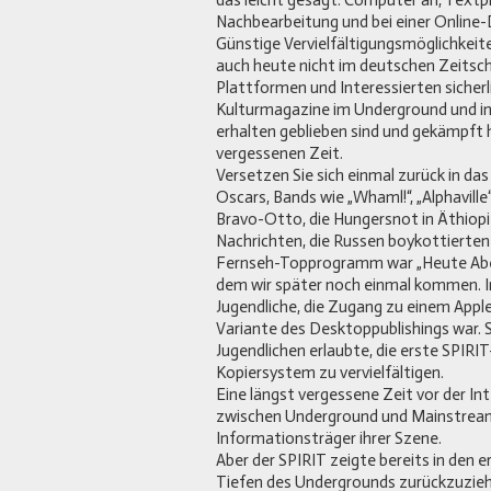
das leicht gesagt: Computer an, Textp
Nachbearbeitung und bei einer Online-Dr
Günstige Vervielfältigungsmöglichkeite
auch heute nicht im deutschen Zeitsc
Plattformen und Interessierten sicherl
Kulturmagazine im Underground und in
erhalten geblieben sind und gekämpft h
vergessenen Zeit.
Versetzen Sie sich einmal zurück in das
Oscars, Bands wie „Whaml!“, „Alphaville
Bravo-Otto, die Hungersnot in Äthiopi
Nachrichten, die Russen boykottierten 
Fernseh-Topprogramm war „Heute Aben
dem wir später noch einmal kommen. I
Jugendliche, die Zugang zu einem Appl
Variante des Desktoppublishings war. S
Jugendlichen erlaubte, die erste SPIR
Kopiersystem zu vervielfältigen.
Eine längst vergessene Zeit vor der In
zwischen Underground und Mainstream.
Informationsträger ihrer Szene.
Aber der SPIRIT zeigte bereits in den e
Tiefen des Undergrounds zurückzuzieh