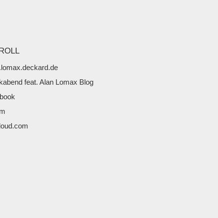
ROLL
lomax.deckard.de
kabend feat. Alan Lomax Blog
book
fm
loud.com