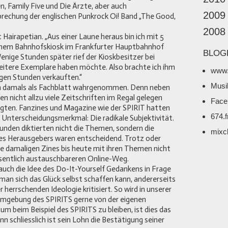
n, Family Five und Die Ärzte, aber auch
2009
rechung der englischen Punkrock Oi! Band „The Good,
2008
rt Hairapetian. „Aus einer Laune heraus bin ich mit 5
inem Bahnhofskiosk im Frankfurter Hauptbahnhof
BLOG
enige Stunden später rief der Kioskbesitzer bei
eitere Exemplare haben möchte. Also brachte ich ihm
www.
nigen Stunden verkauften.“
Musi
on damals als Fachblatt wahrgenommen. Denn neben
 nicht allzu viele Zeitschriften im Regal gelegen
Face
igten. Fanzines und Magazine wie der SPIRIT hatten
674.
 Unterscheidungsmerkmal: Die radikale Subjektivität.
nden diktierten nicht die Themen, sondern die
mixc
des Herausgebers waren entscheidend. Trotz oder
ie damaligen Zines bis heute mit ihren Themen nicht
esentlich austauschbareren Online-Weg.
auch die Idee des Do-It-Yourself Gedankens in Frage
 man sich das Glück selbst schaffen kann, andererseits
er herrschenden Ideologie kritisiert. So wird in unserer
 Umgebung des SPIRITS gerne von der eigenen
m beim Beispiel des SPIRITS zu bleiben, ist dies das
 schliesslich ist sein Lohn die Bestätigung seiner