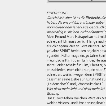
EINFÜHRUNG
„Tatsächlich aber ist es die
Ehrfurcht
, d
haben, die uns anhält, uns immer selber 
wir in dieser oder jener Lage Gebrauch
wahrhaftig zu bleiben, nicht erlahmen.“ 
Mein Freund Marc Hairapetian hat mic
schreiben! Ich musste nicht lange na
als ich begann, diesen Text niederzusc
30 Jahre SPIRIT bedeuten objektiv gese
irgendein Kulturmagazin, 30 Jahre Spiri
Freundschaft mit dem Erfinder, Heraus
Jahre Leidenschaft für Film, Theater, M
entschieden, eben nicht nur „ein paar 
schreiben, weil ich wegen dem SPIRIT 
dass man seine Liebe zur Kunst und zu
„Leidenschaft“ und „Wahrhaftigkeit.“
Wer nicht mehr liebt und nicht mehr irr
Goethe)
Um zu verstehen, welchen Wert ein Ma
welche Visions- und Umsetzungskraft 