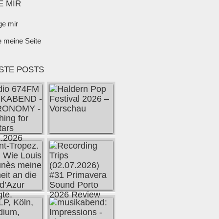
E MIR
ge mir
e meine Seite
STE POSTS