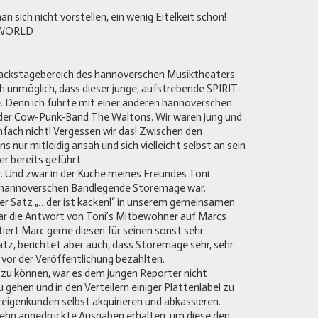
sich nicht vorstellen, ein wenig Eitelkeit schon!
 WORLD
Backstagebereich des hannoverschen Musiktheaters
h unmöglich, dass dieser junge, aufstrebende SPIRIT-
e. Denn ich führte mit einer anderen hannoverschen
der Cow-Punk-Band The Waltons. Wir waren jung und
infach nicht! Vergessen wir das! Zwischen den
s nur mitleidig ansah und sich vielleicht selbst an sein
er bereits geführt.
r. Und zwar in der Küche meines Freundes Toni
r hannoverschen Bandlegende Storemage war.
er Satz „…der ist kacken!“ in unserem gemeinsamen
r die Antwort von Toni’s Mitbewohner auf Marcs
tiert Marc gerne diesen für seinen sonst sehr
z, berichtet aber auch, dass Storemage sehr, sehr
 vor der Veröffentlichung bezahlten.
 zu können, war es dem jungen Reporter nicht
ehen und in den Verteilern einiger Plattenlabel zu
zeigenkunden selbst akquirieren und abkassieren.
ehn angedruckte Ausgaben erhalten, um diese den