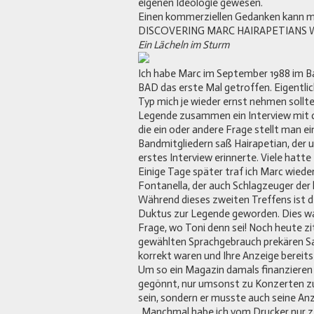
eigenen Ideologie gewesen.
Einen kommerziellen Gedanken kann man 
DISCOVERING MARC HAIRAPETIANS
Ein Lächeln im Sturm
Ich habe Marc im September 1988 im 
BAD das erste Mal getroffen. Eigentlic
Typ mich je wieder ernst nehmen sollt
Legende zusammen ein Interview mit 
die ein oder andere Frage stellt man e
Bandmitgliedern saß Hairapetian, der un
erstes Interview erinnerte. Viele hatte 
Einige Tage später traf ich Marc wiede
Fontanella, der auch Schlagzeuger de
Während dieses zweiten Treffens ist d
Duktus zur Legende geworden. Dies wa
Frage, wo Toni denn sei! Noch heute zi
gewählten Sprachgebrauch prekären Sat
korrekt waren und Ihre Anzeige bereits
Um so ein Magazin damals finanzieren
gegönnt, nur umsonst zu Konzerten zu g
sein, sondern er musste auch seine An
„Manchmal habe ich vom Drucker nur z