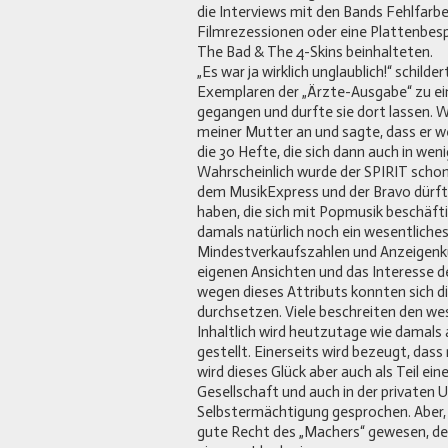
die Interviews mit den Bands Fehlfarbe
Filmrezessionen oder eine Plattenbesp
The Bad & The 4-Skins beinhalteten.
„Es war ja wirklich unglaublich!“ schilde
Exemplaren der „Ärzte-Ausgabe“ zu e
gegangen und durfte sie dort lassen. W
meiner Mutter an und sagte, dass er w
die 30 Hefte, die sich dann auch in we
Wahrscheinlich wurde der SPIRIT sch
dem MusikExpress und der Bravo dürften
haben, die sich mit Popmusik beschäft
damals natürlich noch ein wesentliches
Mindestverkaufszahlen und Anzeigenku
eigenen Ansichten und das Interesse 
wegen dieses Attributs konnten sich d
durchsetzen. Viele beschreiten den w
Inhaltlich wird heutzutage wie damals 
gestellt. Einerseits wird bezeugt, dass
wird dieses Glück aber auch als Teil ein
Gesellschaft und auch in der privaten
Selbstermächtigung gesprochen. Aber, u
gute Recht des „Machers“ gewesen, denn