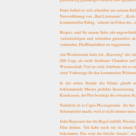
Dann befreit er sich scheinbar aus seinem Kä
Neuverfilmung von „Bad Lieutenant“, „Kick-A
kommerzieller Erfolg,
scheint im Fokus des „
Biopics sind für unsere Seite ehr ungewöhnl
vielschichtigen und scheinbar grenzenlos ak
vermeiden, Fließbandarbeit zu suggerieren.
Am Wochenende habe ich „Knowing“ des talen
fällt Cage als nicht deutbarer Charakter au
Wissenschaft. Viel zu viele Attribute die es z
einer Vorhersage für den kommenden Weltunte
In der ersten Stunde des Filmes glaubt m
beklemmende Muster, perfekte Inszenierung. 
Kinokassen, der Plot bestätigt die erwartete K
Natürlich ist es Cages Physiognomie
die ihn 
Schauspieler macht, weil er nicht mimen muss
Jeder Regisseur der die Regel einhält, Nicol
Film drehen. ''Ich habe noch nie in einem F
bekommen. Das wäre der falsche Ansatz'', weiß