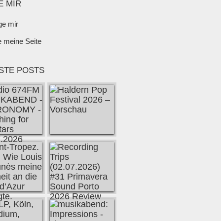
E MIR
ge mir
e meine Seite
STE POSTS