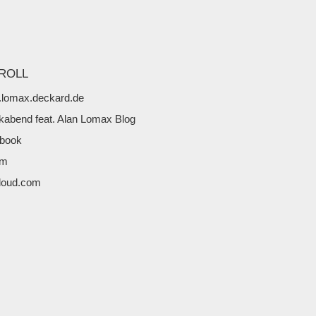
ROLL
lomax.deckard.de
kabend feat. Alan Lomax Blog
book
fm
loud.com