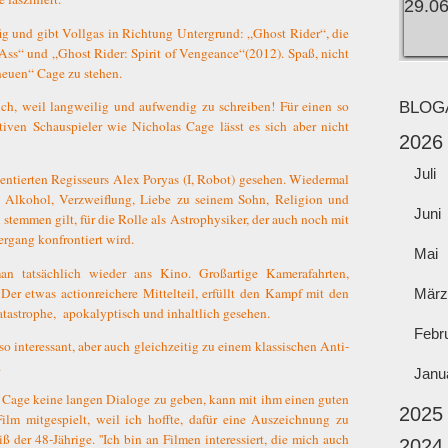
fig und gibt Vollgas in Richtung Untergrund: „Ghost Rider“, die
ss“ und „Ghost Rider: Spirit of Vengeance“(2012). Spaß, nicht
neuen“ Cage zu stehen.
ich, weil langweilig und aufwendig zu schreiben! Für einen so
BLOG
tiven Schauspieler wie Nicholas Cage lässt es sich aber nicht
2026
Juli
tierten Regisseurs Alex Poryas (I, Robot) gesehen. Wiedermal
f! Alkohol, Verzweiflung, Liebe zu seinem Sohn, Religion und
Juni
u stemmen gilt, für die Rolle als Astrophysiker, der auch noch mit
rgang konfrontiert wird.
Mai
an tatsächlich wieder ans Kino. Großartige Kamerafahrten,
Der etwas actionreichere Mittelteil, erfüllt den Kampf mit den
März
atastrophe,
apokalyptisch und inhaltlich gesehen.
Febr
so interessant, aber auch gleichzeitig zu einem klassischen Anti-
.
Janu
as Cage keine langen Dialoge zu geben, kann mit ihm einen guten
2025
ilm mitgespielt, weil ich hoffte, dafür eine Auszeichnung zu
 der 48-Jährige. ''Ich bin an Filmen interessiert, die mich auch
2024