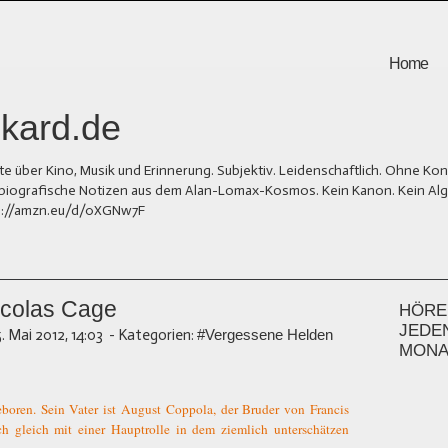
Home
kard.de
er Kino, Musik und Erinnerung. Subjektiv. Leidenschaftlich. Ohne Kons
und biografische Notizen aus dem Alan-Lomax-Kosmos. Kein Kanon. Kein Al
tps://amzn.eu/d/0XGNw7F
icolas Cage
HÖREN
JEDE
5. Mai 2012, 14:03
-
Kategorien:
#Vergessene Helden
MONA
oren. Sein Vater ist August Coppola, der Bruder von Francis
h gleich mit einer Hauptrolle in dem ziemlich unterschätzen