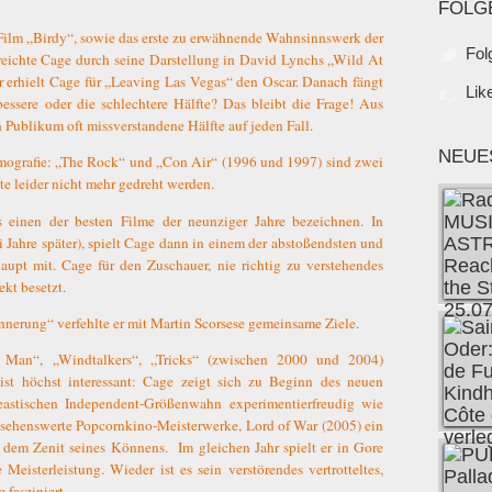
FOLG
Film „Birdy“, sowie das erste zu erwähnende Wahnsinnswerk der
Fol
reichte Cage durch seine Darstellung in David Lynchs „Wild At
 erhielt Cage für „Leaving Las Vegas“ den Oscar. Danach fängt
Lik
essere oder die schlechtere Hälfte? Das bleibt die Frage! Aus
 Publikum oft missverstandene Hälfte auf jeden Fall.
NEUE
mografie: „The Rock“ und „Con Air“ (1996 und 1997) sind zwei
e leider nicht mehr gedreht werden.
 einen der besten Filme der neunziger Jahre bezeichnen. In
Jahre später), spielt Cage dann in einem der abstoßendsten und
aupt mit. Cage für den Zuschauer, nie richtig zu verstehendes
ekt besetzt.
nerung“ verfehlte er mit Martin Scorsese gemeinsame Ziele.
 Man“, „Windtalkers“, „Tricks“ (zwischen 2000 und 2004)
 ist höchst interessant: Cage zeigt sich zu Beginn des neuen
eastischen Independent-Größenwahn experimentierfreudig wie
d sehenswerte Popcornkino-Meisterwerke, Lord of War (2005) ein
 dem Zenit seines Könnens.
Im gleichen Jahr spielt er in Gore
eisterleistung. Wieder ist es sein verstörendes vertrotteltes,
 fasziniert.