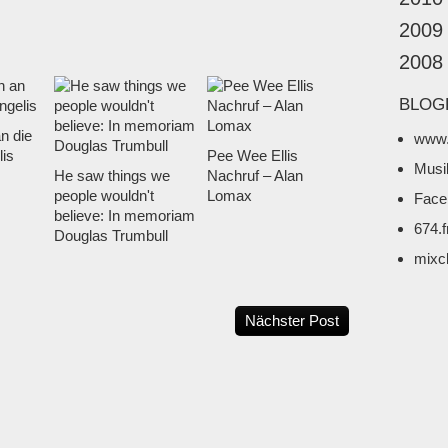
2009
2008
BLOG
n die
www.
lis
Pee Wee Ellis
Musi
He saw things we
Nachruf – Alan
people wouldn't
Lomax
Face
believe: In memoriam
674.
Douglas Trumbull
mixc
Nächster Post