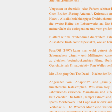
Streifen „Rumble Fish“.
Vergessen ist ebenfalls
Alan Parkers schöner 
Coen-Brüder „Rasing Arizona“. Kultstatus er
Heart“. Als alkoholabhängiger Drehbuchautor
die zweite Hälfte des Lebenswerks an. Die b
meiner Sicht die aufregendere und vom großen
Blättern wir mal weiter durch die weitere
Fil
Ausnahme-Trash-Actionspektakel, wie sie heut
Face/Off (1997) kann man wohl getrost als
Schumachers
„8mm – Acht Millimeter“ (zwei 
zu gleichen, beeindruckendsten Filme, überh
Gesicht, ist als Privatdetektiv Tom Welles perf
Mit „Bringing Out The Dead – Nächte der Erin
Abgesehen von „Adaption“, sind „Family
fürchterliche Katastrophen. Was dann folgt
Jahrtausends zwischen Mainstream und cin
kein Zweiter: Die tollen „Tempel-Filme“ sin
spätes Meisterwerk und Cage mal wieder auf
Verbinski’s „The Weather Man“ eine weitere M
gleichzeitig gutmütiges Gesicht, das irgendwie