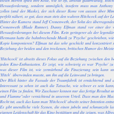
Helen Mirren spielt ihre Rolle, wie so oft, absolut glaubwürdig. Hitch
Herausforderung, sondern unmöglich, insofern muss man Anthony
zollen (und der Maske), der sich dieser Ikone von aussen über Mi
perfekt nähert, so gut, dass man stets den wahren Hitchcock auf der L
Hinter der Kamera stand Jeff Cronenweth, der Sohn des überragen
Cronenweth (Blade Runner). Danny Elfman stand vor einer der w
Herausforderungen bei diesem Film. Kein geringerer als der legendär
Hermann hatte die bahnbrechende Musik zu 'Psycho' geschrieben, wie 
Kopie komponieren? Elfman tut das sehr geschickt und konzentriert 
Beziehung der beiden und den trockenen, britischen Humor des Meisters
'Hitchcock' ist abseits dieses Fokus auf die Beziehung zwischen den 
jeden Kino-Enthusiasten. Er zeigt, wie schwierig es war 'Psycho' z
was dieser Film ist, wie zermürbend die Finazierung sein kann un
'Hitch' überwinden musste, um ihn auf die Leinwand zu bringen.
Der Blick hinter die Fassade der Traumfabrik ist ernüchternd und au
Interessant zu sehen ist auch die Tatsache, wie schwer es sein kann,
einen Film zu finden. Wir Zuschauer kennen nur das fertige Resultat 
und Flamme"oder vernichtend in unserem Urteil. Dass man den Mac
Recht tut, auch das kann man 'Hitchcock' abseits seiner Intention ent
Es gibt unendliche viele Szenen, die einen jubeln und schmunzeln las
eigenen Leidenschaft für das Kino bestätigen und die zeigen, was Alfr