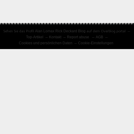
Sehen Sie das Profil
Alan Lomax Rick Deckard Blog
auf dem Overblog portal
Top-Artikel
Kontakt
Report abuse
AGB
Cookies und persönlichen Daten
Cookie-Einstellungen