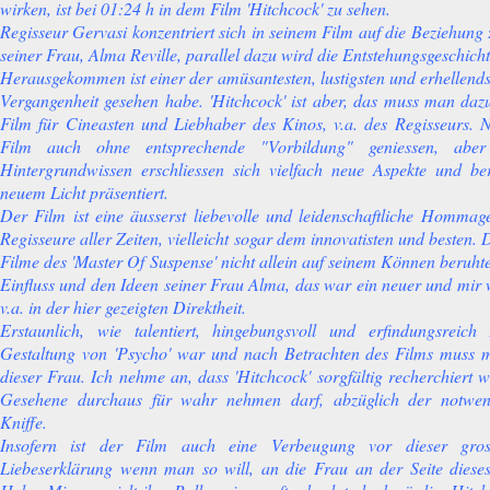
wirken, ist bei 01:24 h in dem Film 'Hitchcock' zu sehen.
Regisseur Gervasi konzentriert sich in seinem Film auf die Beziehun
seiner Frau, Alma Reville, parallel dazu wird die Entstehungsgeschicht
Herausgekommen ist einer der amüsantesten, lustigsten und erhellendst
Vergangenheit gesehen habe. 'Hitchcock' ist aber, das muss man daz
Film für Cineasten und Liebhaber des Kinos, v.a. des Regisseurs.
Film auch ohne entsprechende "Vorbildung" geniessen, abe
Hintergrundwissen erschliessen sich vielfach neue Aspekte und be
neuem Licht präsentiert.
Der Film ist eine äusserst liebevolle und leidenschaftliche Hommag
Regisseure aller Zeiten, vielleicht sogar dem innovatisten und besten.
Filme des 'Master Of Suspense' nicht allein auf seinem Können beruh
Einfluss und den Ideen seiner Frau Alma, das war ein neuer und mir 
v.a. in der hier gezeigten Direktheit.
Erstaunlich, wie talentiert, hingebungsvoll und erfindungsreic
Gestaltung von 'Psycho' war und nach Betrachten des Films muss 
dieser Frau. Ich nehme an, dass 'Hitchcock' sorgfältig recherchiert
Gesehene durchaus für wahr nehmen darf, abzüglich der notwen
Kniffe.
Insofern ist der Film auch eine Verbeugung vor dieser gro
Liebeserklärung wenn man so will, an die Frau an der Seite diese