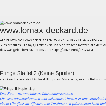
www.lomax-deckard.de
ALS FILME NOCH WAS BEDEUTETEN. Texte über Kino, Musik und Erinnerung.
Buch erhältlich – Essays, Filmkritiken und biografische Notizen aus dem
das, was geblieben ist. Bei amazon: https://amzn.eu/d/0XGNw7F
Fringe Staffel 2 (Keine Spoiler)
von Alan Lomax Rick Deckard Blog
-
10. März 2012, 19:54
-
Kategorie
Das Kino wird von Jahr zu Jahr uninteressanter.
Die stets wiederkehrenden und bekannten Themen in nur vermeintli
einem Überfluss an Effekten dem Zuschauer zu präsentieren kann nich