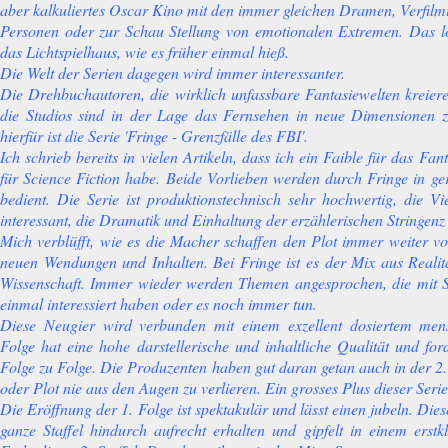
aber kalkuliertes Oscar Kino mit den immer gleichen Dramen, Verfilm
Personen oder zur Schau Stellung von emotionalen Extremen. Das l
das Lichtspielhaus, wie es früher einmal hieß.
Die Welt der Serien dagegen wird immer interessanter.
Die Drehbuchautoren, die wirklich unfassbare Fantasiewelten kreier
die Studios sind in der Lage das Fernsehen in neue Dimensionen z
hierfür ist die Serie 'Fringe - Grenzfälle des FBI'.
Ich schrieb bereits in vielen Artikeln, dass ich ein Faible für das Fa
für Science Fiction habe. Beide Vorlieben werden durch Fringe in ge
bedient. Die Serie ist produktionstechnisch sehr hochwertig, die 
interessant, die Dramatik und Einhaltung der erzählerischen Stringenz 
Mich verblüfft, wie es die Macher schaffen den Plot immer weiter v
neuen Wendungen und Inhalten. Bei Fringe ist es der Mix aus Realitä
Wissenschaft. Immer wieder werden Themen angesprochen, die mit S
einmal interessiert haben oder es noch immer tun.
Diese Neugier wird verbunden mit einem exzellent dosiertem me
Folge hat eine hohe darstellerische und inhaltliche Qualität und fo
Folge zu Folge. Die Produzenten haben gut daran getan auch in der 2.
oder Plot nie aus den Augen zu verlieren. Ein grosses Plus dieser Serie
Die Eröffnung der 1. Folge ist spektakulär und lässt einen jubeln. Die
ganze Staffel hindurch aufrecht erhalten und gipfelt in einem erstk