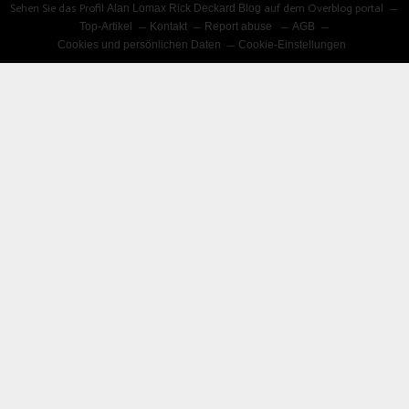
Sehen Sie das Profil
Alan Lomax Rick Deckard Blog
auf dem Overblog portal
Top-Artikel
Kontakt
Report abuse
AGB
Cookies und persönlichen Daten
Cookie-Einstellungen