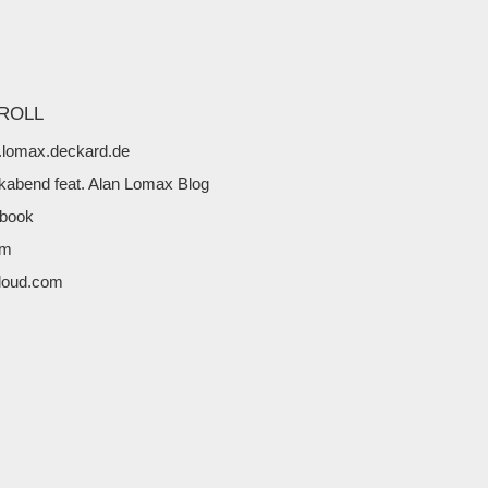
ROLL
lomax.deckard.de
kabend feat. Alan Lomax Blog
book
fm
loud.com