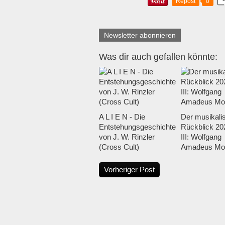
Repost
0
Newsletter abonnieren
Was dir auch gefallen könnte:
A L I E N - Die
Der musikali
Entstehungsgeschichte
Rückblick 202
von J. W. Rinzler
III: Wolfgang
(Cross Cult)
Amadeus Mo
Vorheriger Post