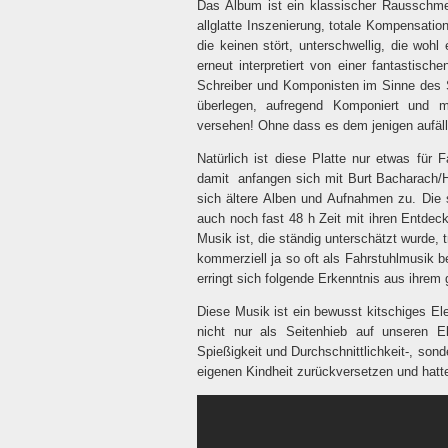
Das Album ist ein klassischer Rausschme
allglatte Inszenierung, totale Kompensati
die keinen stört, unterschwellig, die wohl
erneut interpretiert von einer fantastis
Schreiber und Komponisten im Sinne des 
überlegen, aufregend Komponiert und mi
versehen! Ohne dass es dem jenigen aufällt,
Natürlich ist diese Platte nur etwas für
damit
anfangen sich mit Burt Bacharach/
sich ältere Alben und Aufnahmen zu. Die 
auch noch fast 48 h Zeit mit ihren Entde
Musik ist, die ständig unterschätzt wurde,
kommerziell ja so oft als Fahrstuhlmusik be
erringt sich folgende Erkenntnis aus ihrem 
Diese Musik ist ein bewusst kitschiges Ele
nicht nur als Seitenhieb auf unseren E
Spießigkeit und Durchschnittlichkeit-, sonde
eigenen Kindheit zurückversetzen und hatt