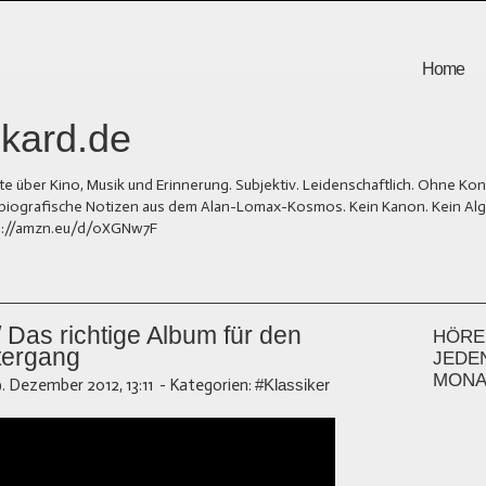
Home
kard.de
er Kino, Musik und Erinnerung. Subjektiv. Leidenschaftlich. Ohne Kons
und biografische Notizen aus dem Alan-Lomax-Kosmos. Kein Kanon. Kein Al
tps://amzn.eu/d/0XGNw7F
Das richtige Album für den
HÖREN
tergang
JEDE
MONA
9. Dezember 2012, 13:11
-
Kategorien:
#Klassiker