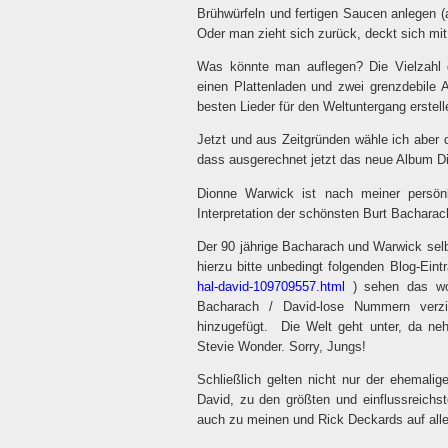
Brühwürfeln und fertigen Saucen anlegen 
Oder man zieht sich zurück, deckt sich mit
Was könnte man auflegen? Die Vielzahl d
einen Plattenladen und zwei grenzdebile An
besten Lieder für den Weltuntergang erstell
Jetzt und aus Zeitgründen wähle ich aber 
dass ausgerechnet jetzt das neue Album D
Dionne Warwick ist nach meiner persön
Interpretation der schönsten Burt Bacharac
Der 90 jährige Bacharach und Warwick selbs
hierzu bitte unbedingt folgenden Blog-Ein
hal-david-109709557.html
) sehen das woh
Bacharach / David-lose Nummern verzi
hinzugefügt.
Die Welt geht unter, da n
Stevie Wonder. Sorry, Jungs!
Schließlich gelten nicht nur der ehemalig
David, zu den größten und einflussreichs
auch zu meinen und Rick Deckards auf alle