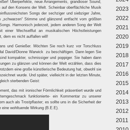
ißer! Überperfekte, neue Arrangements, grandioser Sound,
on auf den Konsens der Welt. Scheinbar oberflächliche Musik
2023
 einflussreichsten Songs der sechziger und siebziger Jahre,
2022
chen „schwarzen“ Stimme und glänzend entfacht vom größten
Songs. Harmonisch jederzeit, jedem anderen Song der Welt
2021
t einer Wechselflut an musikalischen Höchstleistungen
2020
 dem es nicht auffallen will!
2019
 Fans und Genießer. Möchten Sie noch kurz vor Torschluss
Hal David/Dionne Warwick
zu beschäftigen. Dann legen Sie
2018
sind kompakter, schmissiger und poppiger. Sie haben dann
ckungen zu glänzen und können der Welt erzählen, dass dies
2017
 trotzdem eine große künstlerische Bedeutung hat, obwohl sie
2016
zeichnet wurde. Und später, vielleicht in der letzten Minute,
gleich sterbenden Geist:
2015
ment, das mit ironischer Förmlichkeit präsentiert wurde und
2014
lterngeschmack funktionierte- ein Kommentar zu unserer
2013
rn auch als Trostpflaster; es sollte uns in die Sicherheit der
e eine wohltuende Wirkung (B.E.E).
2012
2011
2010