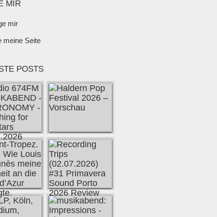
E MIR
ge mir
e meine Seite
STE POSTS