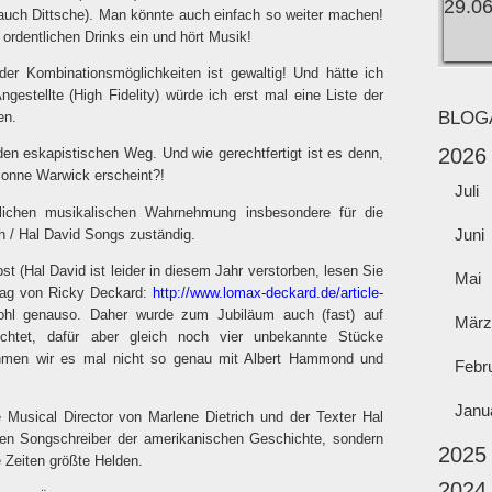
(auch Dittsche). Man könnte auch einfach so weiter machen!
 ordentlichen Drinks ein und hört Musik!
er Kombinationsmöglichkeiten ist gewaltig! Und hätte ich
gestellte (High Fidelity) würde ich erst mal eine Liste der
BLOG
en.
2026
den eskapistischen Weg. Und wie gerechtfertigt ist es denn,
ionne Warwick erscheint?!
Juli
lichen musikalischen Wahrnehmung insbesondere für die
Juni
h / Hal David Songs zuständig.
t (Hal David ist leider in diesem Jahr verstorben, lesen Sie
Mai
trag von Ricky Deckard:
http://www.lomax-deckard.de/article-
l genauso. Daher wurde zum Jubiläum auch (fast) auf
März
chtet, dafür aber gleich noch vier unbekannte Stücke
ehmen wir es mal nicht so genau mit Albert Hammond und
Febr
Janu
e Musical Director von Marlene Dietrich und der Texter Hal
ten Songschreiber der amerikanischen Geschichte, sondern
2025
 Zeiten größte Helden.
2024