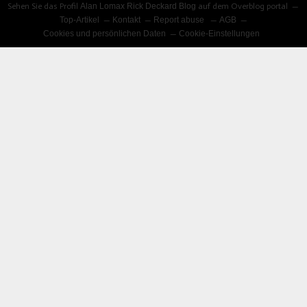
Sehen Sie das Profil
Alan Lomax Rick Deckard Blog
auf dem Overblog portal
Top-Artikel
Kontakt
Report abuse
AGB
Cookies und persönlichen Daten
Cookie-Einstellungen