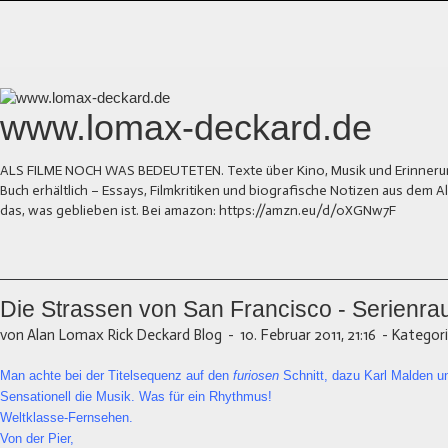
www.lomax-deckard.de
ALS FILME NOCH WAS BEDEUTETEN. Texte über Kino, Musik und Erinnerung.
Buch erhältlich – Essays, Filmkritiken und biografische Notizen aus dem
das, was geblieben ist. Bei amazon: https://amzn.eu/d/0XGNw7F
Die Strassen von San Francisco - Serienra
von Alan Lomax Rick Deckard Blog
-
10. Februar 2011, 21:16
-
Kategori
Man achte bei der Titelsequenz auf den
furiosen
Schnitt, dazu Karl Malden u
Sensationell die Musik. Was für ein Rhythmus!
Weltklasse-Fernsehen.
Von der Pier,