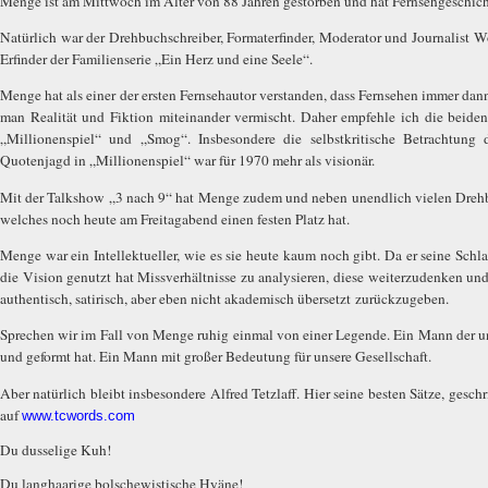
Menge ist am Mittwoch im Alter von 88 Jahren gestorben und hat Fernsehgeschich
Natürlich war der Drehbuchschreiber, Formaterfinder, Moderator und Journalist 
Erfinder der Familienserie „Ein Herz und eine Seele“.
Menge hat als einer der ersten Fernsehautor verstanden, dass Fernsehen immer da
man Realität und Fiktion miteinander vermischt. Daher empfehle ich die beide
„Millionenspiel“ und „Smog“. Insbesondere die selbstkritische Betrachtung
Quotenjagd in „Millionenspiel“ war für 1970 mehr als visionär.
Mit der Talkshow „3 nach 9“ hat Menge zudem und neben unendlich vielen Drehb
welches noch heute am Freitagabend einen festen Platz hat.
Menge war ein Intellektueller, wie es sie heute kaum noch gibt. Da er seine Schl
die Vision genutzt hat Missverhältnisse zu analysieren, diese weiterzudenken un
authentisch, satirisch, aber eben nicht akademisch übersetzt zurückzugeben.
Sprechen wir im Fall von Menge ruhig einmal von einer Legende. Ein Mann der uns
und geformt hat. Ein Mann mit großer Bedeutung für unsere Gesellschaft.
Aber natürlich bleibt insbesondere Alfred Tetzlaff. Hier seine besten Sätze, ges
auf
www.tcwords.com
Du dusselige Kuh!
Du langhaarige bolschewistische Hyäne!