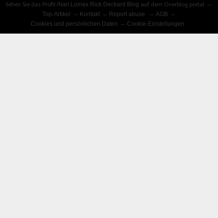
Sehen Sie das Profil
Alan Lomax Rick Deckard Blog
auf dem Overblog portal
Top-Artikel
Kontakt
Report abuse
AGB
Cookies und persönlichen Daten
Cookie-Einstellungen