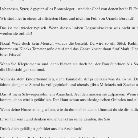
Lybanesen, Syrer, Ägypter, alles Bomenleger – und der Chef von denen heißt El Fat
Wir sind hier in einem zivilisierten Haus und nicht im Puff von Uranda Burundi!
Das ist mal wieder typisch. Wenn diesen linken Dogmenkackern was nicht in 
werden sie ordinär!
Pizza! Weiß doch kein Mensch woraus die besteht. Da wird so ein Stück Kuhfla
kommt ein Klecks Tomatensoße drauf und das Ganze kostet dann fünf Mark. Und
toter Friseur!
Wenn Sie Kleptomanin sind, dann klauen sie doch bei der Frau Suhrbier. Als So
die Diebstahl ganz normal.
Wenn da steht
kinder
freundlich, dann kannst du dir ja denken was da los ist. 
fahren, der ganze Strand ist vollgepinkelt und abends gibt’s Milchreis mit Zucker 
Das ist mein Schwiegersohn, ein Anarchist. Auf den müssen sie aufpassen. Wenn 
kommt, dann wird’s gefährlich. Der klaut schon aus ideologischen Gründen und ni
Wenn deine Haare so lang wären, wie du dumm bist, dann könntest du sie dir in di
Er soll an sein Land denken und er denkt an seine Lenden, die Sau!
Drück dich gefälligst gebildet aus, du Arschloch!