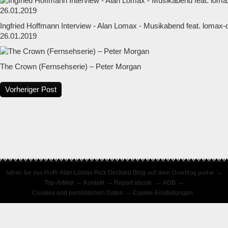
Ingfried Hoffmann Interview - Alan Lomax - Musikabend feat. lomax
26.01.2019
The Crown (Fernsehserie) – Peter Morgan
Vorheriger Post
Sehen Sie das Profil
Alan Lomax Rick Deckard Blog
auf dem Overblog portal
Top-Artikel
Kontakt
Report abuse
AGB
Cookies und persönlichen Daten
Cookie-Einstellungen