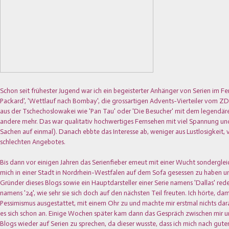
Schon seit frühester Jugend war ich ein begeisterter Anhänger von Serien im Fe
Packard', 'Wettlauf nach Bombay', die grossartigen Advents-Vierteiler vom ZD
aus der Tschechoslowakei wie 'Pan Tau' oder 'Die Besucher' mit dem legendä
andere mehr. Das war qualitativ hochwertiges Fernsehen mit viel Spannung und 
Sachen auf einmal). Danach ebbte das Interesse ab, weniger aus Lustlosigkeit,
schlechten Angebotes.
Bis dann vor einigen Jahren das Serienfieber erneut mit einer Wucht sonderglei
mich in einer Stadt in Nordrhein-Westfalen auf dem Sofa gesessen zu haben un
Gründer dieses Blogs sowie ein Hauptdarsteller einer Serie namens 'Dallas' rede
namens '24', wie sehr sie sich doch auf den nächsten Teil freuten. Ich hörte, 
Pessimismus ausgestattet, mit einem Ohr zu und machte mir erstmal nichts dar
es sich schon an. Einige Wochen später kam dann das Gespräch zwischen mir un
Blogs wieder auf Serien zu sprechen, da dieser wusste, dass ich mich nach gut