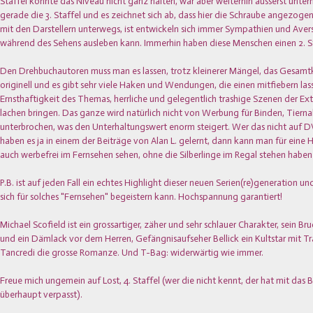
Staffel konnte das Niveau nicht ganz halten, war aber weiterhin äusserst unterh
gerade die 3. Staffel und es zeichnet sich ab, dass hier die Schraube angezog
mit den Darstellern unterwegs, ist entwickeln sich immer Sympathien und Ave
während des Sehens ausleben kann. Immerhin haben diese Menschen einen 2. St
Den Drehbuchautoren muss man es lassen, trotz kleinerer Mängel, das Gesamtk
originell und es gibt sehr viele Haken und Wendungen, die einen mitfiebern lass
Ernsthaftigkeit des Themas, herrliche und gelegentlich trashige Szenen der Ext
lachen bringen. Das ganze wird natürlich nicht von Werbung für Binden, Tiern
unterbrochen, was den Unterhaltungswert enorm steigert. Wer das nicht auf DV
haben es ja in einem der Beiträge von Alan L. gelernt, dann kann man für eine 
auch werbefrei im Fernsehen sehen, ohne die Silberlinge im Regal stehen haben
P.B. ist auf jeden Fall ein echtes Highlight dieser neuen Serien(re)generation 
sich für solches "Fernsehen" begeistern kann. Hochspannung garantiert!
Michael Scofield ist ein grossartiger, zäher und sehr schlauer Charakter, sein B
und ein Dämlack vor dem Herren, Gefängnisaufseher Bellick ein Kultstar mit Tr
Tancredi die grosse Romanze. Und T-Bag: widerwärtig wie immer.
Freue mich ungemein auf Lost, 4. Staffel (wer die nicht kennt, der hat mit das 
überhaupt verpasst).