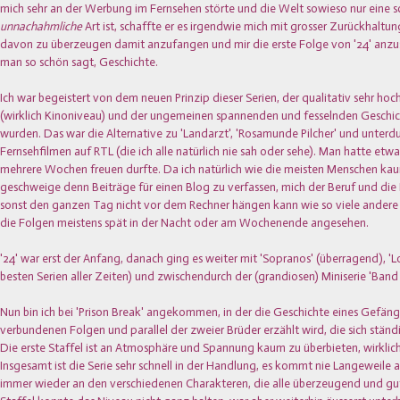
mich sehr an der Werbung im Fernsehen störte und die Welt sowieso nur eine sc
unnachahmliche
Art ist, schaffte er es irgendwie mich mit grosser Zurückhaltu
davon zu überzeugen damit anzufangen und mir die erste Folge von '24' anzuse
man so schön sagt, Geschichte.
Ich war begeistert von dem neuen Prinzip dieser Serien, der qualitativ sehr h
(wirklich Kinoniveau) und der ungemeinen spannenden und fesselnden Geschic
wurden. Das war die Alternative zu 'Landarzt', 'Rosamunde Pilcher' und unterdu
Fernsehfilmen auf RTL (die ich alle natürlich nie sah oder sehe). Man hatte etw
mehrere Wochen freuen durfte. Da ich natürlich wie die meisten Menschen kau
geschweige denn Beiträge für einen Blog zu verfassen, mich der Beruf und die F
sonst den ganzen Tag nicht vor dem Rechner hängen kann wie so viele andere
die Folgen meistens spät in der Nacht oder am Wochenende angesehen.
'24' war erst der Anfang, danach ging es weiter mit 'Sopranos' (überragend), 'Los
besten Serien aller Zeiten) und zwischendurch der (grandiosen) Miniserie 'Band 
Nun bin ich bei 'Prison Break' angekommen, in der die Geschichte eines Gefäng
verbundenen Folgen und parallel der zweier Brüder erzählt wird, die sich ständ
Die erste Staffel ist an Atmosphäre und Spannung kaum zu überbieten, wirklic
Insgesamt ist die Serie sehr schnell in der Handlung, es kommt nie Langeweile a
immer wieder an den verschiedenen Charakteren, die alle überzeugend und gut