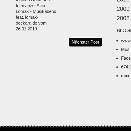
Interview - Alan
2009
Lomax - Musikabend
feat. lomax-
2008
deckard.de vom
26.01.2019
BLOG
www.
Nächster Post
Musi
Face
674.
mixc