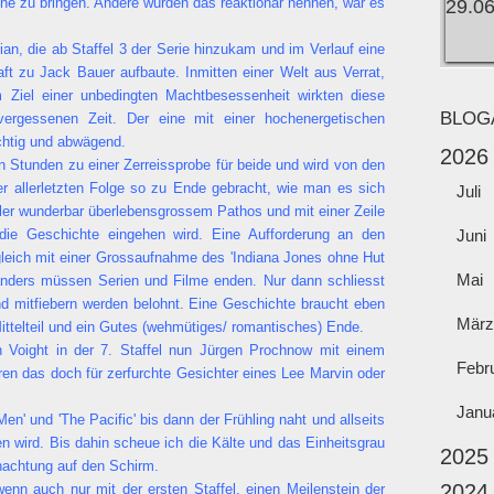
che zu bringen. Andere würden das reaktionär nennen, war es
ian, die ab Staffel 3 der Serie hinzukam und im Verlauf eine
ft zu Jack Bauer aufbaute. Inmitten einer Welt aus Verrat,
 Ziel einer unbedingten Machtbesessenheit wirkten diese
BLOG
 vergessenen Zeit. Der eine mit einer hochenergetischen
chtig und abwägend.
2026
zten Stunden zu einer Zerreissprobe für beide und wird von den
er allerletzten Folge so zu Ende gebracht, wie man es sich
Juli
oller wunderbar überlebensgrossem Pathos und mit einer Zeile
 die Geschichte eingehen wird. Eine Aufforderung an den
Juni
leich mit einer Grossaufnahme des 'Indiana Jones ohne Hut
Mai
 anders müssen Serien und Filme enden. Nur dann schliesst
nd mitfiebern werden belohnt. Eine Geschichte braucht eben
März
ittelteil und ein Gutes (wehmütiges/ romantisches) Ende.
n Voight in der 7. Staffel nun Jürgen Prochnow mit einem
Febr
en das doch für zerfurchte Gesichter eines Lee Marvin oder
Janu
Men' und 'The Pacific' bis dann der Frühling naht und allseits
n wird. Bis dahin scheue ich die Kälte und das Einheitsgrau
2025
Umnachtung auf den Schirm.
2024
nn auch nur mit der ersten Staffel, einen Meilenstein der