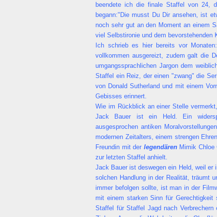
beendete ich die finale Staffel von 24,
begann:"Die musst Du Dir ansehen, ist e
noch sehr gut an den Moment an einem Sa
viel Selbstironie und dem bevorstehenden K
Ich schrieb es hier bereits vor Monaten
vollkommen ausgereizt, zudem galt die De
umgangssprachlichen Jargon dem weibliche
Staffel ein Reiz, der einen "zwang" die Se
von Donald Sutherland und mit einem Vor
Gebisses erinnert.
Wie im Rückblick an einer Stelle vermerkt
Jack Bauer ist ein Held. Ein widerspr
ausgesprochen antiken Moralvorstellungen
modernen Zeitalters, einem strengen Ehrenk
Freundin mit der
legendären
Mimik Chloe O
zur letzten Staffel anhielt.
Jack Bauer ist deswegen ein Held, weil er 
solchen Handlung in der Realität, träumt
immer befolgen sollte, ist man in der Film
mit einem starken Sinn für Gerechtigkeit 
Staffel für Staffel Jagd nach Verbrechern