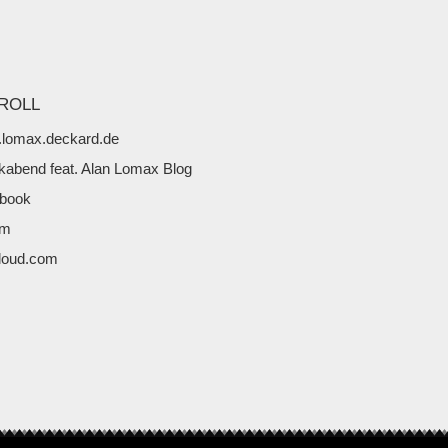
ROLL
lomax.deckard.de
kabend feat. Alan Lomax Blog
book
fm
loud.com