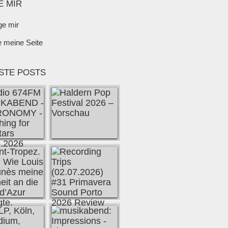
E MIR
ge mir
e meine Seite
STE POSTS