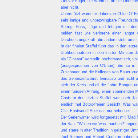
Ziel vor Augen die Wahrheit an die Oberflä
aber nicht.
Unterstützt wurde er dabei von Chloe O' Br
sehr innige und unbezwingbare Freundscha
Betrug, Hass, Lüge und Intrigen mit dem
beiden fast wie verlorene einer längst
Durchsetzungskraft, die andere stets umsi
In der finalen Staffel führt das in den let
Drehbuchautoren in den letzten Minuten d
als "Cineast" vorstellt: hochdramatisch, v
(ausgesprochen von O'Brian), die so in
Zuschauer und die Kollegen von Bauer zug
des Serienzeitalters'. Genauso und nicht
sich der Kreis und all die Jahre Bangen u
einen furiosen Anfang, einen spannenden M
Gaststar der letzten Staffel war nach Jo
endlich mal Botox-freiem Gesicht. Was war
Clint Eastwood! Aber das nur nebenbei.
Der Serienwinter wird fortgesetzt mit 'Mad 
der Satz "Wollen wir 'was machen?" regiere
und starre in alter Tradition in geistiger 
Joel Surnow und Robert Cochran haben, we