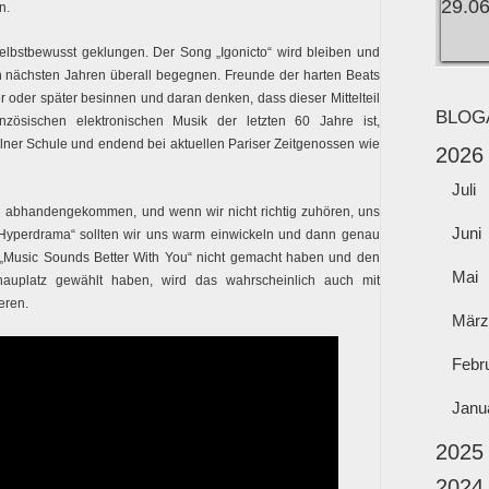
n.
elbstbewusst geklungen. Der Song „Igonicto“ wird bleiben und
 nächsten Jahren überall begegnen. Freunde der harten Beats
r oder später besinnen und daran denken, dass dieser Mittelteil
BLOG
ösischen elektronischen Musik der letzten 60 Jahre ist,
lner Schule und endend bei aktuellen Pariser Zeitgenossen wie
2026
Juli
llig abhandengekommen, und wenn wir nicht richtig zuhören, uns
Juni
 „Hyperdrama“ sollten wir uns warm einwickeln und dann genau
i „Music Sounds Better With You“ nicht gemacht haben und den
Mai
auplatz gewählt haben, wird das wahrscheinlich auch mit
eren.
März
Febr
Janu
2025
2024