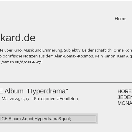
Home
kard.de
er Kino, Musik und Erinnerung. Subjektiv. Leidenschaftlich. Ohne Kons
und biografische Notizen aus dem Alan-Lomax-Kosmos. Kein Kanon. Kein Al
tps://amzn.eu/d/0XGNw7F
CE Album "Hyperdrama"
HÖREN
JEDE
1. Mai 2024, 15:17
-
Kategorien:
#Feuilleton
,
MONA