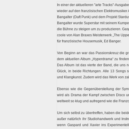
In einer der aktuelleren "arte Tracks"-Ausg
wieder auf den französischen Elektromusiker 
Bangalter (Daft Punk) und dem Projekt Stardus
Bangalter wurde Superstar mit seinem Kumpe
die Bühne zu steigen um zu produzieren. Gasp
coole von Alan Braxes Meisterwerk „The Upper
für französische Housemusik, Ed Banger.
Von Beginn an war das Passionskreuz die gra
dem aktuellen Album „Hyperdrama“ zu finden
Das Album ist das vierte der Band, die uns n
Glück, in beide Richtungen. Alle 13 Songs 
und Klangkunst. Zudem wird das Werk von zah
Ebenso wie die Gegenüberstellung der Sym
wird als Drama der Kampf zwischen Disco un
weltweit so klug und aufregend wie die Franz
Um sich selbst zu übertreffen, haben die bei
außer natürlich ihr Studiohandwerk und Inst
wenn Gaspard und Xavier ins Experimentelle