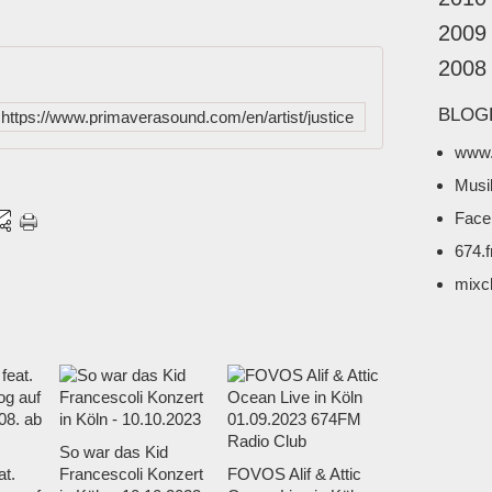
2009
2008
BLOG
https://www.primaverasound.com/en/artist/justice
www.
Musi
Face
674.
mixc
So war das Kid
t.
Francescoli Konzert
FOVOS Alif & Attic