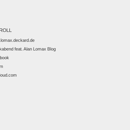
ROLL
lomax.deckard.de
kabend feat. Alan Lomax Blog
book
fm
loud.com