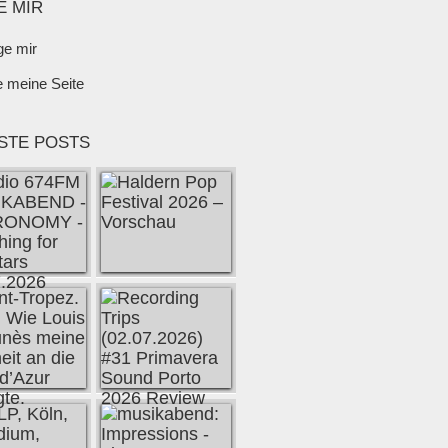
E MIR
ge mir
e meine Seite
STE POSTS