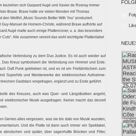
FOLG
aben beziehen sich Gaspard Augé und Xavier de Rosnay immer
Alan Braxe. Braxe hatte vor vielen Monden mit Thomas
Fol
t den Welthit „Music Sounds Better With You“ produziert.
l Guy-Manuel de Homem-Christo, während Braxe aufhörte auf
Lik
ard Augé malte auch einige Plattencover, u. a. das besonders
 Cuts“. Alle zusammen vereint das wohl wichtigste Plattenlabel
NEUE
fische Verbindung zu dem Duo Justice. Es ist auch wieder auf
. Das Kreuz symbolisiert die Verbindung von Himmel und Erde.
ach Daft Punk geblieben ist, und es ist ein Freifahrtschein zum
sind Superhits und Meisterwerke der elektronischen Aufnahme-
lreichen Gaststars vorgetragen, ergänzt und zu Ende geführt.
bolik des Kreuzes, auch was Quer- und Längstbalken angeht,
d elektronischer Musik ausgetragen. Keiner macht das derzeit
osen.
den Genies alles vergessen, was sie bis dato von Musik wussten,
rumentarium. Und die Platte ist dann auch immer ein Spektakel,
 abrutschen und später, über sagenhafte Brücken und Filter,