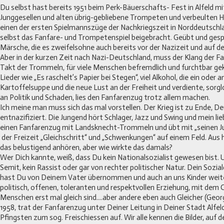
Du selbst hast bereits 1951 beim Perk-Bäuerschafts- Fest in Alfeld mi
Junggesellen und alten übrig-gebliebene Trompeten und verbeulten Hö
einen der ersten Spielmannszüge der Nachkriegszeit in Norddeutschl
selbst das Fanfare- und Trompetenspiel beigebracht. Geübt und gesp
Märsche, die es zweifelsohne auch bereits vor der Nazizeit und auf d
Aber in der kurzen Zeit nach Nazi-Deutschland, muss der Klang der F
Takt der Trommeln, für viele Menschen befremdlich und furchtbar ge
Lieder wie „Es raschelt’s Papier bei Stegen“, viel Alkohol, die ein oder
Kartoffelsuppe und die neue Lust an der Freiheit und verdiente, sorg
an Politik und Schaden, lies den Fanfarenzug trotz allem machen.
Ich meine man muss sich das mal vorstellen. Der Krieg ist zu Ende, D
entnazifiziert. Die Jungend hört Schlager, Jazz und Swing und mein lie
einen Fanfarenzug mit Landsknecht-Trommeln und übt mit „seinen Ju
der Freizeit „Gleichschritt“ und „Schwenkungen“ auf einem Feld. Aus 
das belustigend anhören, aber wie wirkte das damals?
Wer Dich kannte, weiß, dass Du kein Nationalsozialist gewesen bist. 
Semit, kein Rassist oder gar von rechter politischer Natur. Dein Soz
hast Du von Deinem Vater übernommen und auch an uns Kinder weiter
politisch, offenen, toleranten und respektvollen Erziehung, mit dem C
Menschen erst mal gleich sind....aber andere eben auch Gleicher (Geor
1958, trat der Fanfarenzug unter Deiner Leitung in Deiner Stadt Alfel
Pfingsten zum sog. Freischiessen auf. Wir alle kennen die Bilder, auf d