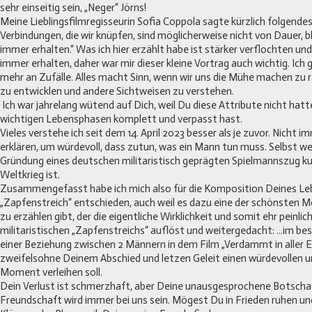
sehr einseitig sein, „Neger“ Jörns!
Meine Lieblingsfilmregisseurin Sofia Coppola sagte kürzlich folgende
Verbindungen, die wir knüpfen, sind möglicherweise nicht von Dauer, b
immer erhalten.“ Was ich hier erzählt habe ist stärker verflochten un
immer erhalten, daher war mir dieser kleine Vortrag auch wichtig. Ich 
mehr an Zufälle. Alles macht Sinn, wenn wir uns die Mühe machen zu 
zu entwicklen und andere Sichtweisen zu verstehen.
Ich war jahrelang wütend auf Dich, weil Du diese Attribute nicht hatt
wichtigen Lebensphasen komplett und verpasst hast.
Vieles verstehe ich seit dem 14. April 2023 besser als je zuvor. Nicht 
erklären, um würdevoll, dass zutun, was ein Mann tun muss. Selbst we
Gründung eines deutschen militaristisch geprägten Spielmannszug ku
Weltkrieg ist.
Zusammengefasst habe ich mich also für die Komposition Deines L
„Zapfenstreich“ entschieden, auch weil es dazu eine der schönsten 
zu erzählen gibt, der die eigentliche Wirklichkeit und somit ehr peinl
militaristischen „Zapfenstreichs“ auflöst und weitergedacht: ...im bes
einer Beziehung zwischen 2 Männern in dem Film „Verdammt in aller Ew
zweifelsohne Deinem Abschied und letzen Geleit einen würdevollen 
Moment verleihen soll.
Dein Verlust ist schmerzhaft, aber Deine unausgesprochene Botschaf
Freundschaft wird immer bei uns sein. Mögest Du in Frieden ruhen un