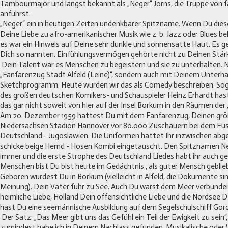
Tambourmajor und längst bekannt als „Neger“ Jörns, die Truppe von 
anführst.
„Neger“ ein in heutigen Zeiten undenkbarer Spitzname. Wenn Du dies
Deine Liebe zu afro-amerikanischer Musik wie z. b. Jazz oder Blues 
es war ein Hinweis auf Deine sehr dunkle und sonnensatte Haut. Es gef
Dich so nannten. Einfühlungsvermögen gehörte nicht zu Deinen Stär
Dein Talent war es Menschen zu begeistern und sie zu unterhalten. 
„Fanfarenzug Stadt Alfeld (Leine)“, sondern auch mit Deinem Unterh
Sketchprogramm. Heute würden wir das als Comedy beschreiben. So
des großen deutschen Komikers- und Schauspieler Heinz Erhardt has
das gar nicht soweit von hier auf der Insel Borkum in den Räumen der 
Am 20. Dezember 1959 hattest Du mit dem Fanfarenzug, Deinen größ
Niedersachsen Stadion Hannover vor 80.000 Zuschauern bei dem Fuss
Deutschland - Jugoslawien. Die Uniformen hattet Ihr inzwischen abg
schicke beige Hemd - Hosen Kombi eingetauscht. Den Spitznamen N
immer und die erste Strophe des Deutschland Liedes habt ihr auch ges
Menschen bist Du bist heute im Gedächtnis , als guter Mensch geblie
Geboren wurdest Du in Borkum (vielleicht in Alfeld, die Dokumente sin
Meinung). Dein Vater fuhr zu See. Auch Du warst dem Meer verbunde
heimliche Liebe, Holland Dein offensichtliche Liebe und die Nordsee 
hast Du eine seemännische Ausbildung auf dem Segelschulschiff Gor
Der Satz: „Das Meer gibt uns das Gefühl ein Teil der Ewigkeit zu sein“,
zumindest habe ich in Deinem Nachlass gefunden. Musikalische oder