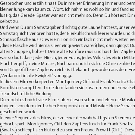
Gesprochen und erzählt hast Du in meiner Erinnerung immer und perma
kleiner Junge kam kaum zu Wort. Ich nahm es wohl so hin und fand e
lustig, das Gerede. Später war es nicht mehr so. Denn Du hörtest Dir 
selbst zu.
Und wenn Du am Samstagabend richtig gute Laune hattest, unser V
Samstag nicht verloren hatte, der Bierkühlschrank leerer wurde und 
Schnapsflasche aus schwerem Ton sich einfach nicht mehr weiter lee
„diese Flasche wird niemals leer eingraviert waren) lies, dann gingst D
alten Schuppen, holtest Deine alte Fanfare raus und hast den Zapfen
war so laut, dass jeder Hirsch, jeder Fuchs, jedes Wildschwein im Mitte
Flucht ergriff, meine Mutter, Nachbarn und ich sich die Ohren zuhielte
von Dir gepfiffene Zapfenstreich- ist bekannt geworden aus dem Fr
„Verdammt in alle Ewigkeit“ von 1959.
In diesem Film verkörperten Montgomery Clift und Frank Sinatra Char
Konflikten kämpften. Trotzdem fanden sie zusammen und entwickelt
freundschaftliche Bindung.
Du mochtest nicht viele Filme, aber diesen schon und eben die Musik 
übrigens von dem deutschen Komponisten und Musiker Heinz Schacht
geschrieben wurde.
In einer Sequenz des Films, die zu einer der wahrhaftigsten Szenen d
gehört, spielt Montgomery Clift den Zapfenstreich für Frank Sinatra
(Sinatra) schleppt sich blutend zu seinem Freund Prewitt (Clift). Dies