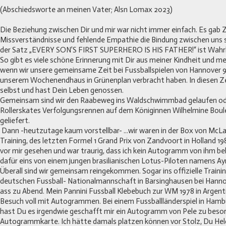
(Abschiedsworte an meinen Vater; Alsn Lomax 2023)
Die Beziehung zwischen Dir und mir war nicht immer einfach. Es gab Z
Missverständnisse und fehlende Empathie die Bindung zwischen uns s
der Satz „EVERY SON’S FIRST SUPERHERO IS HIS FATHER!“ ist Wahrh
So gibt es viele schöne Erinnerung mit Dir aus meiner Kindheit und mei
wenn wir unsere gemeinsame Zeit bei Fussballspielen von Hannover 96
unserem Wochenendhaus in Grünenplan verbracht haben. In diesen Z
selbst und hast Dein Leben genossen.
Gemeinsam sind wir den Raabeweg ins Waldschwimmbad gelaufen od
Rollerskates Verfolgungsrennen auf dem Königinnen Wilhelmine Boule
geliefert.
Dann -heutzutage kaum vorstellbar- ...wir waren in der Box von McL
Training, des letzten Formel 1 Grand Prix von Zandvoort in Holland 19
vor mir gesehen und war traurig, dass ich kein Autogramm von ihm be
dafür eins von einem jungen brasilianischen Lotus-Piloten namens Ay
Überall sind wir gemeinsam reingekommen. Sogar ins offizielle Traini
deutschen Fussball- Nationalmannschaft in Barsinghausen bei Hann
ass zu Abend. Mein Pannini Fussball Klebebuch zur WM 1978 in Argent
Besuch voll mit Autogrammen. Bei einem Fussballländerspiel in Hambu
hast Du es irgendwie geschafft mir ein Autogramm von Pele zu besor
Autogrammkarte. Ich hätte damals platzen können vor Stolz, Du Hel