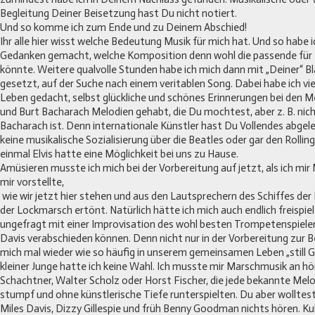
Begleitung Deiner Beisetzung hast Du nicht notiert.
Und so komme ich zum Ende und zu Deinem Abschied!
Ihr alle hier wisst welche Bedeutung Musik für mich hat. Und so habe 
Gedanken gemacht, welche Komposition denn wohl die passende für 
könnte. Weitere qualvolle Stunden habe ich mich dann mit „Deiner“ B
gesetzt, auf der Suche nach einem veritablen Song. Dabei habe ich vie
Leben gedacht, selbst glückliche und schönes Erinnerungen bei den 
und Burt Bacharach Melodien gehabt, die Du mochtest, aber z. B. nic
Bacharach ist. Denn internationale Künstler hast Du Vollendes abgel
keine musikalische Sozialisierung über die Beatles oder gar den Rollin
einmal Elvis hatte eine Möglichkeit bei uns zu Hause.
Amüsieren musste ich mich bei der Vorbereitung auf jetzt, als ich mi
mir vorstellte,
wie wir jetzt hier stehen und aus den Lautsprechern des Schiffes de
der Lockmarsch ertönt. Natürlich hätte ich mich auch endlich freispi
ungefragt mit einer Improvisation des wohl besten Trompetenspieler 
Davis verabschieden können. Denn nicht nur in der Vorbereitung zur
mich mal wieder wie so häufig in unserem gemeinsamen Leben „still Ges
kleiner Junge hatte ich keine Wahl. Ich musste mir Marschmusik an hö
Schachtner, Walter Scholz oder Horst Fischer, die jede bekannte Melod
stumpf und ohne künstlerische Tiefe runterspielten. Du aber wollte
Miles Davis, Dizzy Gillespie und früh Benny Goodman nichts hören. Kul