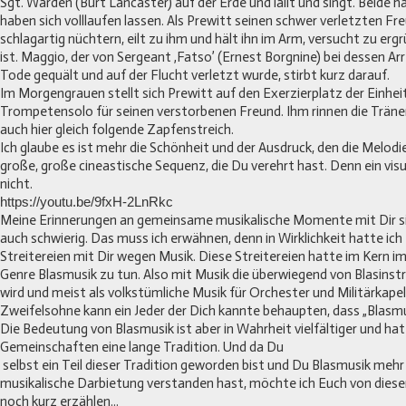
Sgt. Warden (Burt Lancaster) auf der Erde und lallt und singt. Beide 
haben sich volllaufen lassen. Als Prewitt seinen schwer verletzten Fr
schlagartig nüchtern, eilt zu ihm und hält ihn im Arm, versucht zu er
ist. Maggio, der von Sergeant ‚Fatso’ (Ernest Borgnine) bei dessen Ar
Tode gequält und auf der Flucht verletzt wurde, stirbt kurz darauf.
Im Morgengrauen stellt sich Prewitt auf den Exerzierplatz der Einheit
Trompetensolo für seinen verstorbenen Freund. Ihm rinnen die Tränen
auch hier gleich folgende Zapfenstreich.
Ich glaube es ist mehr die Schönheit und der Ausdruck, den die Melodie
große, große cineastische Sequenz, die Du verehrt hast. Denn ein vi
nicht.
https://youtu.be/9fxH-2LnRkc
Meine Erinnerungen an gemeinsame musikalische Momente mit Dir si
auch schwierig. Das muss ich erwähnen, denn in Wirklichkeit hatte ich 
Streitereien mit Dir wegen Musik. Diese Streitereien hatte im Kern
Genre Blasmusik zu tun. Also mit Musik die überwiegend von Blasin
wird und meist als volkstümliche Musik für Orchester und Militärkapel
Zweifelsohne kann ein Jeder der Dich kannte behaupten, dass „Blasmu
Die Bedeutung von Blasmusik ist aber in Wahrheit vielfältiger und hat 
Gemeinschaften eine lange Tradition. Und da Du
selbst ein Teil dieser Tradition geworden bist und Du Blasmusik mehr 
musikalische Darbietung verstanden hast, möchte ich Euch von dies
noch kurz erzählen...