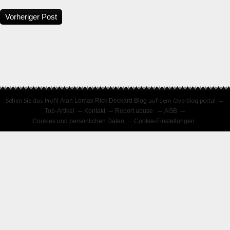
Vorheriger Post
Sehen Sie das Profil
Alan Lomax Rick Deckard Blog
auf dem Overblog portal
Top-Artikel
Kontakt
Report abuse
AGB
Cookies und persönlichen Daten
Cookie-Einstellungen