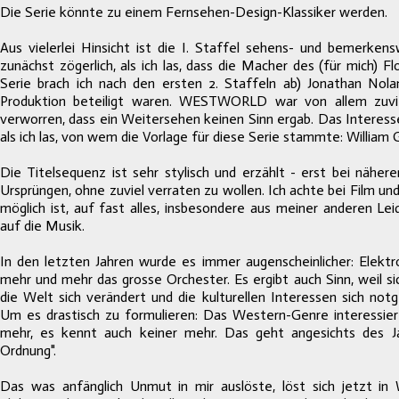
Die Serie könnte zu einem Fernsehen-Design-Klassiker werden.
Aus vielerlei Hinsicht ist die I. Staffel sehens- und bemerkens
zunächst zögerlich, als ich las, dass die Macher des (für mich
Serie brach ich nach den ersten 2. Staffeln ab) Jonathan Nola
Produktion beteiligt waren. WESTWORLD war von allem zuvi
verworren, dass ein Weitersehen keinen Sinn ergab. Das Interes
als ich las, von wem die Vorlage für diese Serie stammte: William 
Die Titelsequenz ist sehr stylisch und erzählt - erst bei nähe
Ursprüngen, ohne zuviel verraten zu wollen. Ich achte bei Film u
möglich ist, auf fast alles, insbesondere aus meiner anderen Le
auf die Musik.
In den letzten Jahren wurde es immer augenscheinlicher: Elekt
mehr und mehr das grosse Orchester. Es ergibt auch Sinn, weil s
die Welt sich verändert und die kulturellen Interessen sich not
Um es drastisch zu formulieren: Das Western-Genre interessier
mehr, es kennt auch keiner mehr. Das geht angesichts des J
Ordnung".
Das was anfänglich Unmut in mir auslöste, löst sich jetzt in 