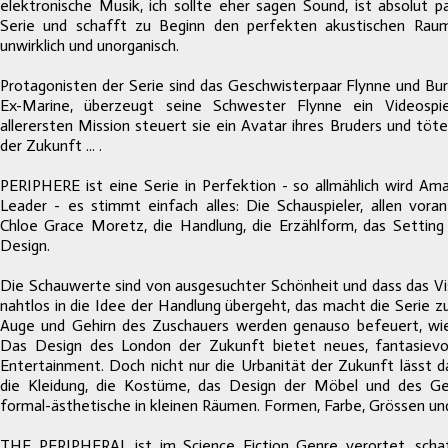
elektronische Musik, ich sollte eher sagen Sound, ist absolut 
Serie und schafft zu Beginn den perfekten akustischen Raum: 
unwirklich und unorganisch.
Protagonisten der Serie sind das Geschwisterpaar Flynne und Burt
Ex-Marine, überzeugt seine Schwester Flynne ein Videospi
allerersten Mission steuert sie ein Avatar ihres Bruders und töt
der Zukunft ... .
PERIPHERE ist eine Serie in Perfektion - so allmählich wird A
Leader - es stimmt einfach alles: Die Schauspieler, allen vor
Chloe Grace Moretz, die Handlung, die Erzählform, das Setting
Design.
Die Schauwerte sind von ausgesuchter Schönheit und dass das V
nahtlos in die Idee der Handlung übergeht, das macht die Serie z
Auge und Gehirn des Zuschauers werden genauso befeuert, wi
Das Design des London der Zukunft bietet neues, fantasievol
Entertainment. Doch nicht nur die Urbanität der Zukunft lässt d
die Kleidung, die Kostüme, das Design der Möbel und des Ges
formal-ästhetische in kleinen Räumen. Formen, Farbe, Grössen un
THE PERIPHERAL ist im Science Fiction Genre verortet, schaf