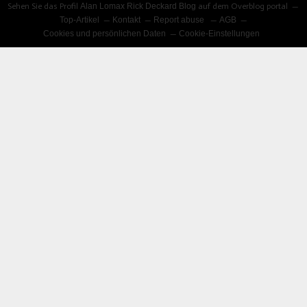
Sehen Sie das Profil
Alan Lomax Rick Deckard Blog
auf dem Overblog portal
Top-Artikel
Kontakt
Report abuse
AGB
Cookies und persönlichen Daten
Cookie-Einstellungen