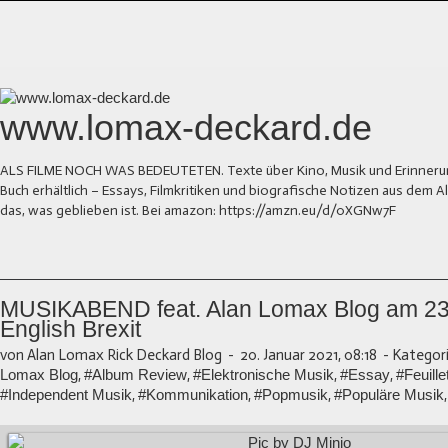
www.lomax-deckard.de
ALS FILME NOCH WAS BEDEUTETEN. Texte über Kino, Musik und Erinnerung.
Buch erhältlich – Essays, Filmkritiken und biografische Notizen aus dem
das, was geblieben ist. Bei amazon: https://amzn.eu/d/0XGNw7F
MUSIKABEND feat. Alan Lomax Blog am 23.
English Brexit
von Alan Lomax Rick Deckard Blog
-
20. Januar 2021, 08:18
-
Kategori
Lomax Blog
,
#Album Review
,
#Elektronische Musik
,
#Essay
,
#Feuille
#Independent Musik
,
#Kommunikation
,
#Popmusik
,
#Populäre Musik