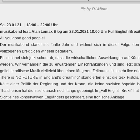
Pic by DJ Minio
Sa. 23.01.21 | 18:00 – 22:00 Uhr
musikabend feat. Alan Lomax Blog am 23.01.2021 18:00 Uhr Full English Brexi
All you good good people!
Der musikabend startet ins fünfte Jahr und widmet sich in dieser Folge de
vollzogenen Brexit, den wir sehr bedauern.
Es zeichnet sich jetzt schon ab, dass die wirtschaftlichen Auswirkungen auf Kün
werden. Wir verhandeln die zu erwartenden Einschränkungen und sind jetzt sch
geliebte britische Musik vielleicht über einen längeren Zeitraum nicht mehr live er
There is NO FUTURE in England’s dreaming“ skandierten einst die Sex Pistols,
Kälte einer Politik der Regierung und der Krone, die keine sozialen Aspekte b
Thatcherism hat die Insel danach noch lange gepeinigt. In „Full English Brexit“ hat 
Sicht eines konservativen Engländers geschildert, eine ironische Anklage.