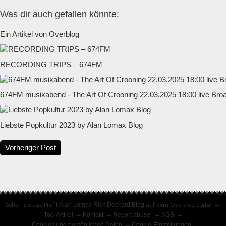
Was dir auch gefallen könnte:
Ein Artikel von Overblog
RECORDING TRIPS – 674FM
674FM musikabend - The Art Of Crooning 22.03.2025 18:00 live Bro
Liebste Popkultur 2023 by Alan Lomax Blog
Vorheriger Post
Sehen Sie das Profil
Alan Lomax Rick Deckard Blog
auf dem Overblog portal
Top-Artikel
Kontakt
Report abuse
AGB
Cookies und persönlichen Daten
Cookie-Einstellungen