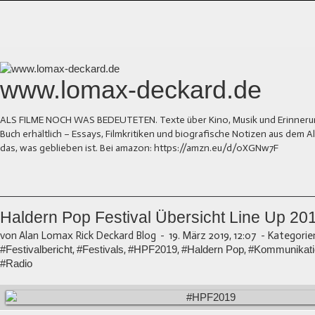
www.lomax-deckard.de
ALS FILME NOCH WAS BEDEUTETEN. Texte über Kino, Musik und Erinnerung.
Buch erhältlich – Essays, Filmkritiken und biografische Notizen aus dem
das, was geblieben ist. Bei amazon: https://amzn.eu/d/0XGNw7F
Haldern Pop Festival Übersicht Line Up 20
von Alan Lomax Rick Deckard Blog
-
19. März 2019, 12:07
-
Kategorie
#Festivalbericht
,
#Festivals
,
#HPF2019
,
#Haldern Pop
,
#Kommunikati
#Radio