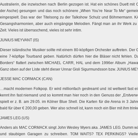
Australierin, die inzwischen nach Berlin gezogen ist. Hat ein schönes Duett mi
der Asche) gesungen und das noch schönere „When You’re Near To Me“ gem
eingespielt. Das war der Titelsong zu der Talkshow Schulz und Böhmermann.
Gesangsharmonien, aber auch eingängige Melodien. Fängt man an ihr Werk zu e
Zeit. Vieles ist überraschend, vieles ist sehr intim.
JUNIUS MEYVANT (IS)
Dieser isländische Musiker sollte mit einem 80-köpfigen Orchester auftreten. Der G
eine 7-köpfige Tourband geben. Natürlich dürfen hier die Bläser nicht fehlen.
Borders“ flattert zwischen MICHAEL CARR, HAL und dem 1996er Album „Haw
Ganz oben auf der Liste steht dieser Unnar Gisli Sigurmundsson bzw. JUNIUS M
JESSE MAC CORMACK (CAN)
…macht modernen Folkpop. Er wird millionfach gestreamt und ist weltweit fast ei
kennt ihn fast niemand und so kommt man hier noch in den Genuss der „Erstverwe
spielt er z. B. am 29.05. im Kölner Blue Shell. Die Karten für die Arena in 3 Jah
bald für über € 200,00 geben. Wer also schnell ist, kann noch ein Bier mit ihm tri
JAMES LEG (US)
Anders als MAC CORMACK singt John Wesley Myers aka.
JAMES LEG. Dumm wär
und staubigen Garagen zu schreiben. TOM WAITS? TEX PERKINGS? Vielleic