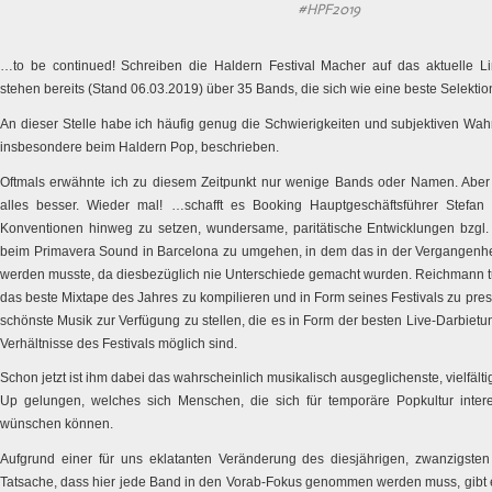
#HPF2019
…to be continued! Schreiben die Haldern Festival Macher auf das aktuelle L
stehen bereits (Stand 06.03.2019) über 35 Bands, die sich wie eine beste Selekti
An dieser Stelle habe ich häufig genug die Schwierigkeiten und subjektiven W
insbesondere beim Haldern Pop, beschrieben.
Oftmals erwähnte ich zu diesem Zeitpunkt nur wenige Bands oder Namen. Aber
alles besser. Wieder mal! …schafft es Booking Hauptgeschäftsführer Stefan
Konventionen hinweg zu setzen, wundersame, paritätische Entwicklungen bzgl. 
beim Primavera Sound in Barcelona zu umgehen, in dem das in der Vergangenheit 
werden musste, da diesbezüglich nie Unterschiede gemacht wurden. Reichmann t
das beste Mixtape des Jahres zu kompilieren und in Form seines Festivals zu pre
schönste Musik zur Verfügung zu stellen, die es in Form der besten Live-Darbietun
Verhältnisse des Festivals möglich sind.
Schon jetzt ist ihm dabei das wahrscheinlich musikalisch ausgeglichenste, vielfält
Up gelungen, welches sich Menschen, die sich für temporäre Popkultur inter
wünschen können.
Aufgrund einer für uns eklatanten Veränderung des diesjährigen, zwanzigst
Tatsache, dass hier jede Band in den Vorab-Fokus genommen werden muss, gibt 