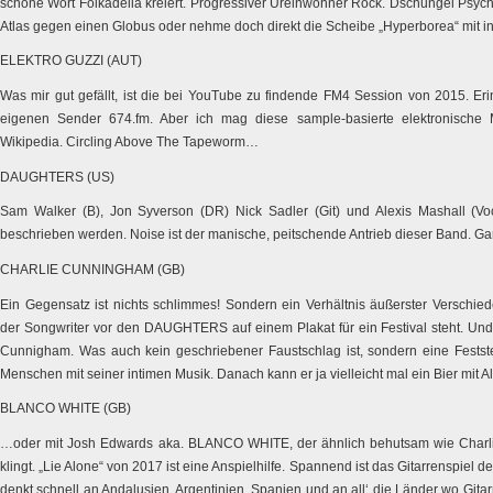
schöne Wort Folkadelia kreiert. Progressiver Ureinwohner Rock. Dschungel Psych!
Atlas gegen einen Globus oder nehme doch direkt die Scheibe „Hyperborea“ mit i
ELEKTRO GUZZI (AUT)
Was mir gut gefällt, ist die bei YouTube zu findende FM4 Session von 2015. Er
eigenen Sender 674.fm. Aber ich mag diese sample-basierte elektronische
Wikipedia. Circling Above The Tapeworm…
DAUGHTERS (US)
Sam Walker (B), Jon Syverson (DR) Nick Sadler (Git) und Alexis Mashall (Voc
beschrieben werden. Noise ist der manische, peitschende Antrieb dieser Band. 
CHARLIE CUNNINGHAM (GB)
Ein Gegensatz ist nichts schlimmes! Sondern ein Verhältnis äußerster Verschi
der Songwriter vor den DAUGHTERS auf einem Plakat für ein Festival steht. Und 
Cunnigham. Was auch kein geschriebener Faustschlag ist, sondern eine Festste
Menschen mit seiner intimen Musik. Danach kann er ja vielleicht mal ein Bier mit A
BLANCO WHITE (GB)
…oder mit Josh Edwards aka. BLANCO WHITE, der ähnlich behutsam wie Charli
klingt. „Lie Alone“ von 2017 ist eine Anspielhilfe. Spannend ist das Gitarrenspiel de
denkt schnell an Andalusien, Argentinien, Spanien und an all‘ die Länder wo Gitarr