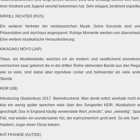
ihrer Kindheit und Jugend verortet bekommen hat. Sehr elegant, bestimmt ergreife
KIRRILL RICHTER (RUS)
Ein weiterer Vertreter der neoklassischen Musik. Seine Konzerte sind uner
Präsentation und durchaus angespannt. Ruhige Momente werden von überschwän
Eine weitere musikalische Herausforderung.
KIKAGAKU MOYO (JAP)
Tokyo, ein Musikkollektiv, welches ich als modern und verpflichend einor
vermischen zwar gekonnt die in der dritten Reihe stehenden Bands aus den Regal
wie so viele, sind dabei aber irgendwie cooler und befreiender als viele and
Stunde.
KEIR (GB)
Introducing Glastonbury 2017. Beeindruckend. Man denkt sofort, weshalb nicht 
klar ein wenig später sprechen viele über den Songwriter KEIR. Musikalisch w
geschöpft. Das in England häufig verwendete Wort „eclectic“, also „vielseitig“. 
Fall, mal wieder ein wundersamer Act, der wahrscheinlich groß wird. So wie Sam 
Haldern, sogar einen Oscar bekam.
KAT FRANKIE (AUT/DE)