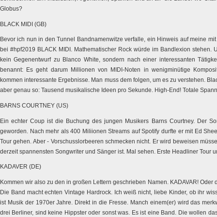
Globus?
BLACK MIDI (GB)
Bevor ich nun in den Tunnel Bandnamenwitze verfalle, ein Hinweis auf meine mi
bei #hpf2019 BLACK MIDI. Mathematischer Rock würde im Bandlexion stehen. Und
kein Gegenentwurf zu Blanco White, sondern nach einer interessanten Tätigkei
benannt: Es geht darum Millionen von MIDI-Noten in wenigminütige Komposi
kommen interessante Ergebnisse. Man muss dem folgen, um es zu verstehen. Blac
aber genau so: Tausend musikalische Ideen pro Sekunde. High-End! Totale Span
BARNS COURTNEY (US)
Ein echter Coup ist die Buchung des jungen Musikers Barns Courtney. Der Song 
geworden. Nach mehr als 400 Miliionen Streams auf Spotify durfte er mit Ed Shee
Tour gehen. Aber - Vorschusslorbeeren schmecken nicht. Er wird beweisen müssen,
derzeit spannensten Songwriter und Sänger ist. Mal sehen. Erste Headliner Tour und 
KADAVER (DE)
Kommen wir also zu den in großen Lettern geschrieben Namen. KADAVAR! Oder de
Die Band macht echten Vintage Hardrock. Ich weiß nicht, liebe Kinder, ob ihr wiss
ist Musik der 1970er Jahre. Direkt in die Fresse. Manch einem(er) wird das me
drei Berliner, sind keine Hippster oder sonst was. Es ist eine Band. Die wollen d