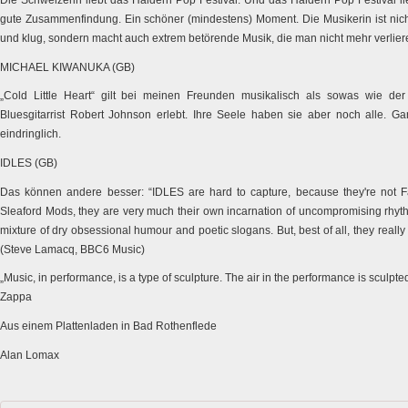
Die Schweizerin liebt das Haldern Pop Festival. Und das Haldern Pop Festival
gute Zusammenfindung. Ein schöner (mindestens) Moment. Die Musikerin ist nic
und klug, sondern macht auch extrem betörende Musik, die man nicht mehr verliere
MICHAEL KIWANUKA (GB)
„Cold Little Heart“ gilt bei meinen Freunden musikalisch als sowas wie de
Bluesgitarrist Robert Johnson erlebt. Ihre Seele haben sie aber noch alle. Ga
eindringlich.
IDLES (GB)
Das können andere besser: “IDLES are hard to capture, because they're not Fa
Sleaford Mods, they are very much their own incarnation of uncompromising rhythm
mixture of dry obsessional humour and poetic slogans. But, best of all, they reall
(Steve Lamacq, BBC6 Music)
„Music, in performance, is a type of sculpture. The air in the performance is sculpt
Zappa
Aus einem Plattenladen in Bad Rothenflede
Alan Lomax