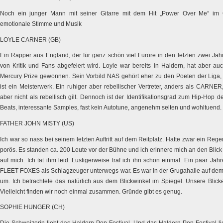
Noch ein junger Mann mit seiner Gitarre mit dem Hit „Power Over Me“ im G
emotionale Stimme und Musik
LOYLE CARNER (GB)
Ein Rapper aus England, der für ganz schön viel Furore in den letzten zwei Jah
von Kritik und Fans abgefeiert wird. Loyle war bereits in Haldern, hat aber 
Mercury Prize gewonnen. Sein Vorbild NAS gehört eher zu den Poeten der Liga, s
ist ein Meisterwerk. Ein ruhiger aber rebellischer Vertreter, anders als CARNER
aber nicht als rebellisch gilt. Dennoch ist der Identifikationsgrad zum Hip-Hop d
Beats, interessante Samples, fast kein Autotune, angenehm selten und wohltuend.
FATHER JOHN MISTY (US)
Ich war so nass bei seinem letzten Auftritt auf dem Reitplatz. Hatte zwar ein Reg
porös. Es standen ca. 200 Leute vor der Bühne und ich erinnere mich an den Blic
auf mich. Ich tat ihm leid. Lustigerweise traf ich ihn schon einmal. Ein paar Jah
FLEET FOXES als Schlagzeuger unterwegs war. Es war in der Grugahalle auf dem 
um. Ich betrachtete das natürlich aus dem Blickwinkel im Spiegel. Unsere Blicke t
Vielleicht finden wir noch einmal zusammen. Gründe gibt es genug.
SOPHIE HUNGER (CH)