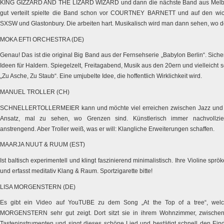
KING GIZZARD AND THE LIZARD WIZARD und dann die nächste Band aus Melbo
gut verteilt spielte die Band schon vor COURTNEY BARNETT und auf den wich
SXSW und Glastonbury. Die arbeiten hart. Musikalisch wird man dann sehen, wo 
MOKA EFTI ORCHESTRA (DE)
Genau! Das ist die original Big Band aus der Fernsehserie „Babylon Berlin“. Sich
Ideen für Haldern. Spiegelzelt, Freitagabend, Musik aus den 20ern und vielleich
„Zu Asche, Zu Staub“. Eine umjubelte Idee, die hoffentlich Wirklichkeit wird.
MANUEL TROLLER (CH)
SCHNELLERTOLLERMEIER kann und möchte viel erreichen zwischen Jazz und Po
Ansatz, mal zu sehen, wo Grenzen sind. Künstlerisch immer nachvollzie
anstrengend. Aber Troller weiß, was er will: Klangliche Erweiterungen schaffen.
MAARJA NUUT & RUUM (EST)
Ist baltisch experimentell und klingt faszinierend minimalistisch. Ihre Violine sprö
und erfasst meditativ Klang & Raum. Sportzigarette bitte!
LISA MORGENSTERN (DE)
Es gibt ein Video auf YouTUBE zu dem Song „At the Top of a tree“, wel
MORGENSTERN sehr gut zeigt. Dort sitzt sie in ihrem Wohnzimmer, zwischen 
Tasteninstrumenten und singt dieses schöne Lied und bestätigt schnell den Eindr