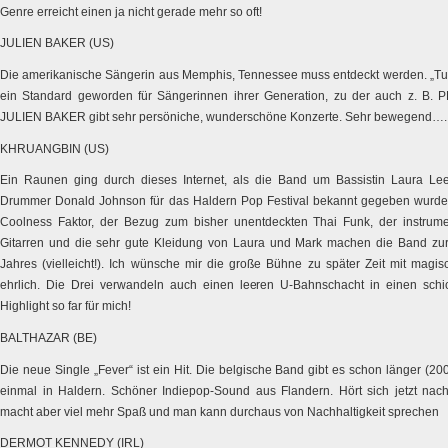
Genre erreicht einen ja nicht gerade mehr so oft!
JULIEN BAKER (US)
Die amerikanische Sängerin aus Memphis, Tennessee muss entdeckt werden. „Turn
ein Standard geworden für Sängerinnen ihrer Generation, zu der auch z. B
JULIEN BAKER gibt sehr persöniche, wunderschöne Konzerte. Sehr bewegend….
KHRUANGBIN (US)
Ein Raunen ging durch dieses Internet, als die Band um Bassistin Laura Lee
Drummer Donald Johnson für das Haldern Pop Festival bekannt gegeben wurde.
Coolness Faktor, der Bezug zum bisher unentdeckten Thai Funk, der instrum
Gitarren und die sehr gute Kleidung von Laura und Mark machen die Band zu
Jahres (vielleicht!). Ich wünsche mir die große Bühne zu später Zeit mit mag
ehrlich. Die Drei verwandeln auch einen leeren U-Bahnschacht in einen schi
Highlight so far für mich!
BALTHAZAR (BE)
Die neue Single „Fever“ ist ein Hit. Die belgische Band gibt es schon länger (20
einmal in Haldern. Schöner Indiepop-Sound aus Flandern. Hört sich jetzt nac
macht aber viel mehr Spaß und man kann durchaus von Nachhaltigkeit sprechen
DERMOT KENNEDY (IRL)