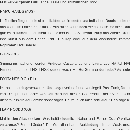
Musiker? Auf jeden Fall! Lange Haare und animalischer Rock.
HAIKU HANDS (AUS)
Hoffentlich fliegen nicht alle in Haldern auftretenden australischen Bands in eine
dass dann im Falle eines Unfalls, Australien kaum noch welche hätte. So viele B
gab es in Haldern noch nicht. Dancefloor ist das Stichwort. Party das zweite. Drei
ihre Kunst aus dem Dance, RnB, Hip-Hop oder aus dem Warehouse kommen
Popikone: Lets Dance!
GURR (DE)
Stimmungsmachend werden Andreya Casablanca und Laura Lee HAIKU HAND
Erinnerung an die TING TINGS werden wach. Ein Hot Summer der Liebe? Auf jede
FONTAINES D.C. (IRL)
Ich hatte es mir geschworen. Und sogar verbrieft und versiegelt. Post Punk, Du alt
von Dir sprechen. Aber was soll man bei diesen Gitarrenriffs, der erzählerisch
diesem Punk in der Stimme sonst sagen. Da freue ich mich sehr drauf. Das sage 
FLAMINGODS (GB)
Mal in den Atlas gucken: Was heißt eigentlich Naher und Ferner Osten? Afrika
Amazonas? Ferne Länder? The Guardian hat in Verbindung mit der Musik unse