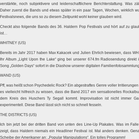
verstärkte, noch subjektivere und leidenschaftlichere Berichterstattung. Was zä
Daher zuerst die Bands und etwas später in ein paar Tagen, Wochen, wirklich 
Festivalsnews, die uns so zu diesem Zeitpunkt wohl keiner glauben wird.
Checkt also folgende Bands des 36. Haldern Pop Festivals und hört auf zu gla
ist…
WHITNEY (US)
Bereits im Jahr 2017 haben Max Kakacek und Julien Ehrlich bewiesen, dass WHI
Ihr Album „Light Upon the Lake“ ging bei unserer 674.fm Radiosendung direkt 
Song „Golden Days“ sofort in die Diashow unserer digitalen Familienfotosammlung
WAND (US)
Pff, was heißt schon Psychedelic Rock? Ein abgestraftes Genre voller Irritierungen
es vielleicht hilfreich zu wissen, dass die Band 2017 ein sensationelles Rockalbu
dem Kreis des Huschers Ty Segall kommt. Improvisation ist nicht immer Ga
experimentell. Diese Band lässt sich nicht so schnell fesseln.
THE DISTRICTS (US)
Ich bin jetzt bei der dritten Band von unten des Line-Up Plakates. Was im Fa
zeigt, dass Haldern niemals ein Headliner Festival ist. Mal anders denken. Gena
Scheibe der Amerikaner an: „Popular Manipulations“. Ein tolles Programm!