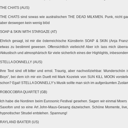
THE CHATS (AUS)
THE CHATS sind sowas wie australischen THE DEAD MILKMEN. Punk, nicht ganz e
aber deswegen kein wenig blöd
SOAP & SKIN WITH STARGAZE (AT)
Ehrlich gesagt, ist mir die österreichische Künstlerin SOAP & SKIN (Anja Fran
etwas zu bestimmt gewesen. Offensichtlich vielleicht! Aber ich lass mich überr
Akkustisch und atmosphärisch für viele sicherlich eines der Highlights, inbesonder
STELLA DONNELLY (AUS)
Ihre Text sind oft bitter und ernst. Traurig, aber nachvollziehbar. Wunderschön 
Boys“, bei dem ich mir ein Duett mit Mark Kozelek von SUN KILL MOON vorstell
schon? Egal! STELLA DONNELLY‘s Musik sollte man sich im aufgeräumten Zustan
ROBOCOBRA QUARTET (GB)
Ich habe die Nordiren beim Eurosonic Festival gesehen. Sagen wir einmal Moer
Saxofon und so eine Art John-Maus-Gesang dazwischen. Schöne Momente, live
hypnotischer Strudel entstehen. Spannung!
RAYLAND BAXTER (US)