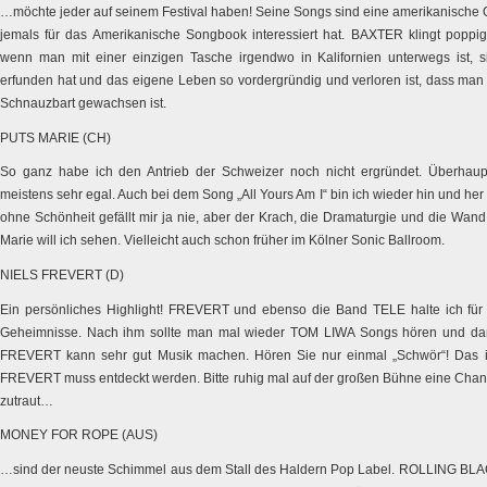
…möchte jeder auf seinem Festival haben! Seine Songs sind eine amerikanische
jemals für das Amerikanische Songbook interessiert hat. BAXTER klingt poppig
wenn man mit einer einzigen Tasche irgendwo in Kalifornien unterwegs ist, si
erfunden hat und das eigene Leben so vordergründig und verloren ist, dass man 
Schnauzbart gewachsen ist.
PUTS MARIE (CH)
So ganz habe ich den Antrieb der Schweizer noch nicht ergründet. Überhaup
meistens sehr egal. Auch bei dem Song „All Yours Am I“ bin ich wieder hin und he
ohne Schönheit gefällt mir ja nie, aber der Krach, die Dramaturgie und die Wand,
Marie will ich sehen. Vielleicht auch schon früher im Kölner Sonic Ballroom.
NIELS FREVERT (D)
Ein persönliches Highlight! FREVERT und ebenso die Band TELE halte ich fü
Geheimnisse. Nach ihm sollte man mal wieder TOM LIWA Songs hören und dann
FREVERT kann sehr gut Musik machen. Hören Sie nur einmal „Schwör“! Das is
FREVERT muss entdeckt werden. Bitte ruhig mal auf der großen Bühne eine Chan
zutraut…
MONEY FOR ROPE (AUS)
…sind der neuste Schimmel aus dem Stall des Haldern Pop Label. ROLLING