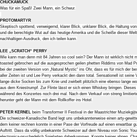
CHUCKAMUCK
Was für ein Spaß! Zwei Mann, ein Schwur.
PROTOMARTYR
Skeptisch spottend, verweigernd, klarer Blick, unklarer Blick, die Haltung vo
und die berechtigte Wut auf das heutige Amerika und die Scheiße dieser Welt
nachhaltigen Ausdruck, den ich teilen kann.
LEE „SCRATCH“ PERRY
Wie kann man denn mit 84 Jahren so cool sein? Der Mann ist wirklich nicht 
toasted gebrochen auf die ausgesprochen geilen phetten Riddims von Mad Pro
bei der zweiten Version von „Natural Mystic“ ins Ohr, dass es für mich der 
aller Zeiten ist und Lee Perry verkackt den dann total. Sensationell ist seine 
lange dicke Socken bis zum Knie und zwirbelt plötzlich eine ebenso lange wo
aus dem Kniestrumpf. Zur Flinte lässt er sich einen Whiskey bringen. Dieses 
während des Konzertes noch drei mal. Nach dem Verkauf von streng limitiert
herunter geht der Mann mit dem Rollkoffer ins Hotel.
PETER KERNEL
beim Transformer II Festival in der Maastrichter Muziekgijte
Die schweizer-Kanadische Band legt uns unbekannterweise einen arty-gewitterh
dem keiner rechnen konnte in einer Pase der Vorfreude auf einen erwartb
Auftritt. Dass da völlig unbekannte Schweizer auf dem Niveau von Sonic You
electronica-psychedelich Spielarten daherkommen. Konnte keiner ahnen. Ch