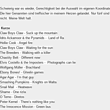
Schwierig war es wieder, Gerechtigkeit bei der Auswahl im eigenen Koordinat
Die hier Genannten sind treffsicher in meinem Herzen gelandet. Nur fünf sin
nicht. Meine Welt halt.
Kurze
Claw Boys Claw - Suck up the mountain
Idris Ackamoor & the Pyramids - Land of Ra
Hollie Cook - Angel fire
Claw Boys Claw - Waiting for the sun
The Breeders - Walking with a killer
Chastity Belt - Different now
Elvis Costello & the Imposters - Photographs can lie
Wolfgang Müller - Brachland
Ebony Bones! - Ghrelin games
Agar Agar - I‘m that guy
Smashing Pumpkins - Knights on Malta
Snail Mail - Heatwave
Shame - One rizla
O Terno - Diretos
Peter Kernel - There’s nothing like you
The Innocence Mission - Green bus