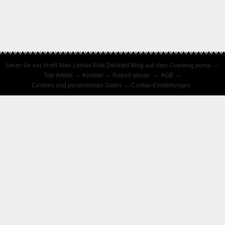
Sehen Sie das Profil
Alan Lomax Rick Deckard Blog
auf dem Overblog portal
Top-Artikel
Kontakt
Report abuse
AGB
Cookies und persönlichen Daten
Cookie-Einstellungen