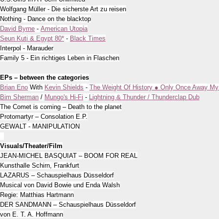
Wolfgang Müller - Die sicherste Art zu reisen
Nothing - Dance on the blacktop
David Byrne
-
American Utopia
Seun Kuti & Egypt 80*
-
Black Times
Interpol - Marauder
Family 5 - Ein richtiges Leben in Flaschen
EPs – between the categories
Brian Eno
With
Kevin Shields
-
The Weight Of History ● Only Once Away M
Bim Sherman
/
Mungo's Hi-Fi
-
Lightning & Thunder / Thunderclap Dub
The Comet is coming – Death to the planet
Protomartyr – Consolation E.P.
GEWALT - MANIPULATION
Visuals/Theater/Film
JEAN-MICHEL BASQUIAT – BOOM FOR REAL
Kunsthalle Schirn, Frankfurt
LAZARUS – Schauspielhaus Düsseldorf
Musical von David Bowie und Enda Walsh
Regie: Matthias Hartmann
DER SANDMANN – Schauspielhaus Düsseldorf
von E. T. A. Hoffmann