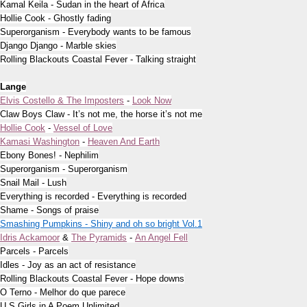
Kamal Keila - Sudan in the heart of Africa
Hollie Cook - Ghostly fading
Superorganism - Everybody wants to be famous
Django Django - Marble skies
Rolling Blackouts Coastal Fever - Talking straight
Lange
Elvis Costello & The Imposters
-
Look Now
Claw Boys Claw - It’s not me, the horse it’s not me
Hollie Cook
-
Vessel of Love
Kamasi Washington
-
Heaven And Earth
Ebony Bones! - Nephilim
Superorganism - Superorganism
Snail Mail - Lush
Everything is recorded - Everything is recorded
Shame - Songs of praise
Smashing Pumpkins - Shiny and oh so bright Vol.1
Idris Ackamoor
&
The Pyramids
-
An Angel Fell
Parcels - Parcels
Idles - Joy as an act of resistance
Rolling Blackouts Coastal Fever - Hope downs
O Terno - Melhor do que parece
U.S.Girls in A Poem Unlimited