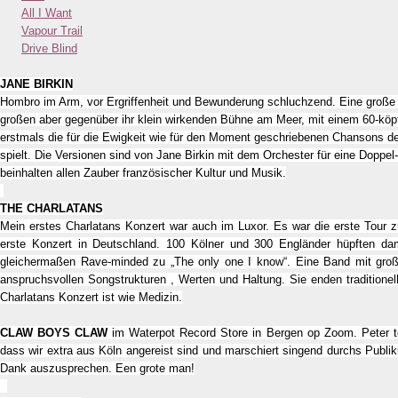
All I Want
Vapour Trail
Drive Blind
JANE BIRKIN
Hombro im Arm, vor Ergriffenheit und Bewunderung schluchzend. Eine große P
großen aber gegenüber ihr klein wirkenden Bühne am Meer, mit einem 60-köp
erstmals die für die Ewigkeit wie für den Moment geschriebenen Chansons 
spielt. Die Versionen sind von Jane Birkin mit dem Orchester für eine Doppel
beinhalten allen Zauber französischer Kultur und Musik.
THE CHARLATANS
Mein erstes Charlatans Konzert war auch im Luxor. Es war die erste Tour z
erste Konzert in Deutschland. 100 Kölner und 300 Engländer hüpften d
gleichermaßen Rave-minded zu „The only one I know“. Eine Band mit großa
anspruchsvollen Songstrukturen , Werten und Haltung. Sie enden traditionell
Charlatans Konzert ist wie Medizin.
CLAW BOYS CLAW
im Waterpot Record Store in Bergen op Zoom. Peter 
dass wir extra aus Köln angereist sind und marschiert singend durchs Publ
Dank auszusprechen. Een grote man!