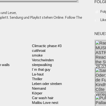
FOLG
Fol
 und Leser,
lett. Sendung und Playlist stehen Online. Follow The
Lik
NEUE
Climactic phase #3
cutthroat
smoke
Verschwinden
h walls
sleepwalking
I´m that guy
La-haut
Thriller
Leben oder streben
Niemand
Körper
Car wash hair
Malibu Love nest