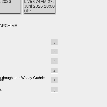
ARCHIVE
5
5
4
4
st thoughts on Woody Guthrie
uar
7
ar
5