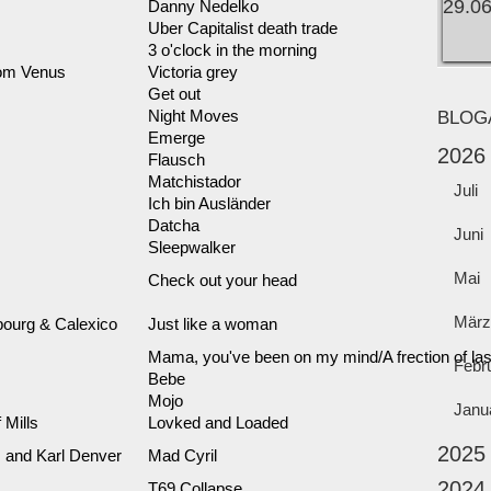
Danny Nedelko
Uber Capitalist death trade
3 o'clock in the morning
rom Venus
Victoria grey
Get out
Night Moves
BLOG
Emerge
2026
Flausch
Matchistador
Juli
Ich bin Ausländer
Datcha
Juni
Sleepwalker
Mai
Check out your head
März
bourg & Calexico
Just like a woman
Mama, you've been on my mind/A frection of la
Febr
Bebe
Mojo
Janu
 Mills
Lovked and Loaded
2025
and Karl Denver
Mad Cyril
2024
T69 Collapse