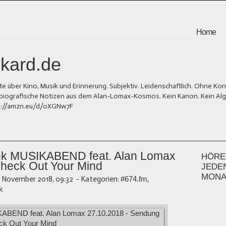
Home
kard.de
er Kino, Musik und Erinnerung. Subjektiv. Leidenschaftlich. Ohne Kons
und biografische Notizen aus dem Alan-Lomax-Kosmos. Kein Kanon. Kein Al
tps://amzn.eu/d/0XGNw7F
Link MUSIKABEND feat. Alan Lomax
HÖREN
heck Out Your Mind
JEDE
MONA
. November 2018, 09:32
-
Kategorien:
#674.fm
,
k