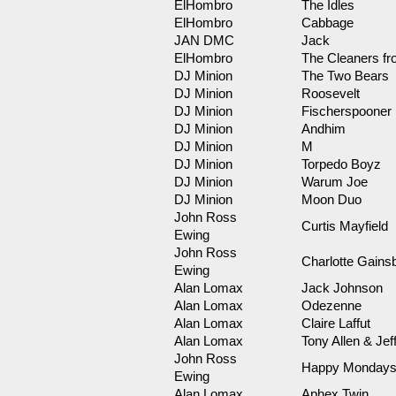
ElHombro
The Idles
ElHombro
Cabbage
JAN DMC
Jack
ElHombro
The Cleaners f
DJ Minion
The Two Bears
DJ Minion
Roosevelt
DJ Minion
Fischerspooner
DJ Minion
Andhim
DJ Minion
M
DJ Minion
Torpedo Boyz
DJ Minion
Warum Joe
DJ Minion
Moon Duo
John Ross
Curtis Mayfield
Ewing
John Ross
Charlotte Gains
Ewing
Alan Lomax
Jack Johnson
Alan Lomax
Odezenne
Alan Lomax
Claire Laffut
Alan Lomax
Tony Allen & Jeff
John Ross
Happy Mondays 
Ewing
Alan Lomax
Aphex Twin