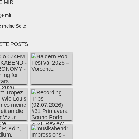
E MIR
ge mir
e meine Seite
STE POSTS