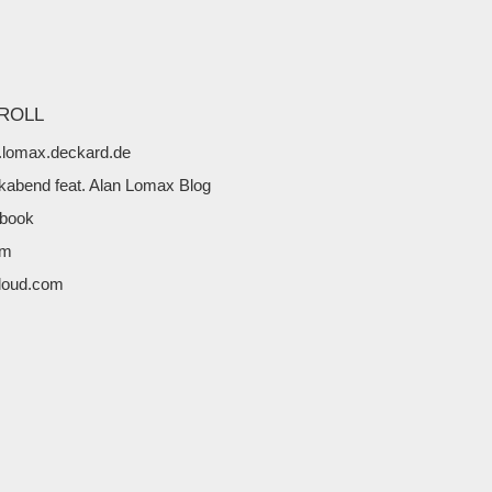
ROLL
lomax.deckard.de
kabend feat. Alan Lomax Blog
book
fm
loud.com