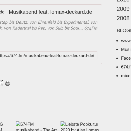
2009
Musikabend feat. lomax-deckard.de
2008
tep bis Deutz, von Ehrenfeld bis Experimental, von
, von Raderthal bis Rap, von Sülz bis Soul..... 674FM
BLOG
www.
Musi
ttps://674.fm/musikabend-feat-lomax-deckard-de/
Face
674.
mixc