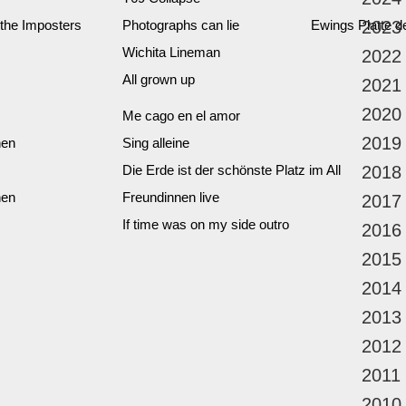
 the Imposters
Photographs can lie
Ewings Platte 
2023
Wichita Lineman
2022
All grown up
2021
2020
Me cago en el amor
2019
nen
Sing alleine
Die Erde ist der schönste Platz im All
2018
nen
Freundinnen live
2017
If time was on my side outro
2016
2015
2014
2013
2012
2011
2010