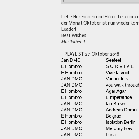
Liebe Hörerinnen und Hörer, Leserinnen
der Monat Oktober ist nun wieder komp
Leader!
Best Wishes
Musikabend
PLAYLIST 27. Oktober 2018
Jan DMC
Seefeel
ElHombro
S U R V I V E
ElHombro
Vive la void
JAN DMC
Vacant lots
JAN DMC
you walk throug
ElHombro
Agar Agar
ElHombro
L'imperatrice
JAN DMC
Ian Brown
JAN DMC
Andreas Dorau
ElHombro
Belgrad
ElHombro
Isolation Berlin
JAN DMC
Mercury Rev
JAN DMC
Luna