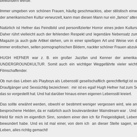
bewundern werde.
Immer umgeben von schönen Frauen, häufig geschmacklos, aber stilistisch einwan
der amerikanischen Kultur verwurzelt, kann man diesen Mann nur ein „famos“ attes
Natürlich ist Hefner das Feindbild und personifizierter Horror eines jeden Kultu
Daher rührt vielleicht auch der fehlenden Respekt und legendäre Nebensatz z
Magazin ja auch gute Artikel stehen, um in einer spießigen Art und Weise von
immer erotischen, selten pornographischen Bildern, nackter schöner Frauen abzu
HUGH HEFNER war z. B. ein großer Jazzfan und Kenner der amerika
UNDERGROUNDKULTUR. Somit auch ein wichtiger Weggefährte vieler wichtig
Filmschaffender.
Ob nun das Leben als Playboys als Lebensstil gesellschaftlich gerechtfertigt ist
Draufgänger und Sexsüchtig bezeichnen: mir ist es egal! Hugh Hefner hat zum Sch
das so vorgestellt hat. Und hat darüber hinaus einen eigenen Lebensstil kreiert.
Das sollte erwähnt werden, obwohl er bestimmt weniger vergessen wird, wie an
besprochene Helden, da er natürlich auch boulevardesker Mainstream war . Und d
Held für mich im eigentlich Sinn, sondern einer den ich für Freigeistigkeit, Leben
bewundert habe. Und es ist mal einer, von dem ich an dieser Stelle sagen, wü
Leben, alles richtig gemacht!