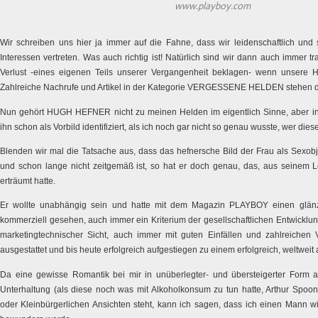
www.playboy.com
Wir schreiben uns hier ja immer auf die Fahne, dass wir leidenschaftlich und s
Interessen vertreten. Was auch richtig ist! Natürlich sind wir dann auch immer tr
Verlust -eines eigenen Teils unserer Vergangenheit beklagen- wenn unsere 
Zahlreiche Nachrufe und Artikel in der Kategorie VERGESSENE HELDEN stehen d
Nun gehört HUGH HEFNER nicht zu meinen Helden im eigentlich Sinne, aber int
ihn schon als Vorbild identifiziert, als ich noch gar nicht so genau wusste, wer dies
Blenden wir mal die Tatsache aus, dass das hefnersche Bild der Frau als Sexobje
und schon lange nicht zeitgemäß ist, so hat er doch genau, das, aus seinem 
erträumt hatte.
Er wollte unabhängig sein und hatte mit dem Magazin PLAYBOY einen glänz
kommerziell gesehen, auch immer ein Kriterium der gesellschaftlichen Entwicklun
marketingtechnischer Sicht, auch immer mit guten Einfällen und zahlreichen V
ausgestattet und bis heute erfolgreich aufgestiegen zu einem erfolgreich, weltwe
Da eine gewisse Romantik bei mir in unüberlegter- und übersteigerter Form 
Unterhaltung (als diese noch was mit Alkoholkonsum zu tun hatte, Arthur Spoo
oder Kleinbürgerlichen Ansichten steht, kann ich sagen, dass ich einen Mann w