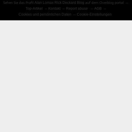
Sehen Sie das Profil
Alan Lomax Rick Deckard Blog
auf dem Overblog portal
Top-Artikel
Kontakt
Report abuse
AGB
Cookies und persönlichen Daten
Cookie-Einstellungen