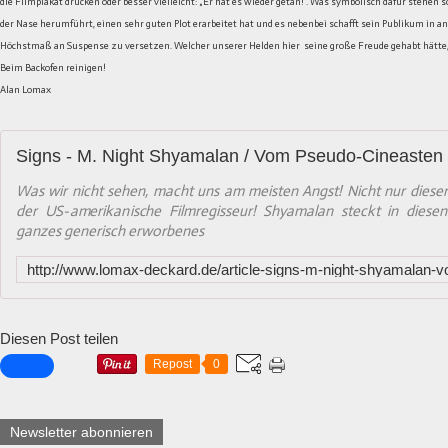
die Filmplakat drucken oder besser vielleicht: „Er hat es wieder getan!“. Was symbolisch dafür stehen sol
der Nase herumführt, einen sehr guten Plot erarbeitet hat und es nebenbei schafft sein Publikum in 
Höchstmaß an Suspense zu versetzen. Welcher unserer Helden hier seine große Freude gehabt hätte,
Beim Backofen reinigen!
Alan Lomax
Was wir nicht sehen, macht uns am meisten Angst! Nicht nur dieser 
der US-amerikanische Filmregisseur! Shyamalan steckt in diese
ganzes generisch erworbenes
Diesen Post teilen
Repost
0
Newsletter abonnieren