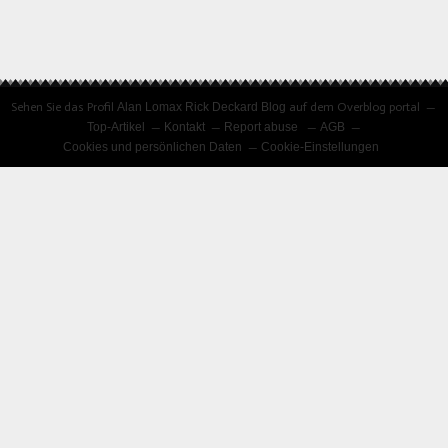
Sehen Sie das Profil
Alan Lomax Rick Deckard Blog
auf dem Overblog portal
Top-Artikel
Kontakt
Report abuse
AGB
Cookies und persönlichen Daten
Cookie-Einstellungen