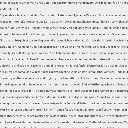
mies, böse, aber auch gemein und düster, wie ein grimmsches Märchen, ist. Und dabei greife ich nicht 
und Gretel auf.
Shyamalan schickt uns mit den Geschwistern Rebecca und Tyler eine Woche auf’s Land, wo die beiden 
Teenager ihre Großeltern John und Doris besuchen. Die alleinerziehende Mutter hat sich vor vielen Jah
daher filmt Rebecca das Ereignis um die gemeinsame Zeit auf Video festzuhalten. Schnell stellen die K
ihren Großeltern nicht in Ordnung ist. Jedem folgenden Satz von mir könnte man nun als Spoilen vers
Ganz nebenbei gelingt es dem Regisseur die Jugendlichen Helden tatsächlich als glaubwürdige, überh
darzustellen. Wenn man überlegt, gelingt das nicht vielen Filmemachern. Da Kinder und Jugendliche i
stereotypische Rollen gepresst werden. Aber Rebecca und Tyler sind echt Identifikationsfiguren für da
überhaupt nicht dem Rollenbild des nervenden Teenagers entsprechen, sondern ebenso klug, talentiert,
aufgeklärt sind, wie die –sagen wir einmal– die eigenen Kinder (sic!). Ebenso verhält es sich mit der sc
alle Filme des damaligen Wunderkindes auszeichnet. Shyamalan ist ein filmischer Gott des Timings, 
Spannungsaufbaus. Alleine wie es ihm gelingt, die Großeltern auf Distanz zum Zuschauer zu halten un
hinterfragen, dass dort irgendwas nicht stimmt, ist sensationell. Einige Kritiker sprechen von Schwäc
sehen. Jede Sekunde, jeder Trick, jede dramaturgische Falle, jeder Dialog und alle Kamerapositionen 
ergeben eine geometrische Filmform, die Sinn macht und auf geheimnisvolle Art und Weise eine unbes
erzeugt, dass man von nun an einige selbstgewählte Foto- und Selfiesituationen neu überdenken mus
Was bleibt ist, dass dieser Film ein kleiner Triumph für das Kino ist, denn er ist äußerst wirksam, gr
cineastischer Sicht eine Steilvorlage dafür, dass auch ein scheinbar abgenutztes Genre wiederbelebt
mit Ideen, Kreativität und Genie am Werk ist. Shyamalan ist wieder da! Vielleicht würde ich das als M