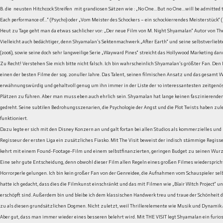
B. die neusten Hitchcock Streifen mit grandiosen Sätzen wie : „No One…But no One…will be admitted to 
Each performance of…“ (Psycho) oder „Vom Meister des Schockers – ein schockierrendes Meisterstück“ 
Heut zu Tage geht man da etwas sachlicher vor: „Der neue Film von M. Night Shyamalan“ Autor von The 
Vielleicht auch bedächtiger, denn Shyamalan’s Sektenmachwerk „After Earth“ und seine selbstverlie
(2006), sowie seine doch sehr langweilige Serie „Wayward Pines“ streicht das Hollywood Marketing da
Zu Recht! Verstehen Sie mich bitte nicht falsch. Ich bin wahrscheinlich Shyamalan’s größter Fan. Den F
einen der besten Filme der sog. 20nuller Jahre. Das Talent, seinen filmischen Ansatz und das gesamt Wer
erwähnungswürdig und gehaltvoll genug um ihn immer in der Liste der 10 interessantesten zeitgenös
Plätzen zu führen. Aber man muss eben auch ehrlich sein. Shyamalan hat lange keinen faszinierende
gedreht. Seine subtilen Bedrohungsszenarien, die Psychologie der Angst und die Plot Twists haben zul
funktioniert.
Dazu legte er sich mit den Disney Konzern an und galt fortan bei allen Studios als kommerzielles und 
Regisseur der ersten Liga ein zusätzliches Fiasko. Mit The Visit beweist der indisch stämmige Regis
kehrt mit einem Found-Footage-Film und einem selbstfinanzierten, geringen Budget zu seinen Wurz
Eine sehr gute Entscheidung, denn obwohl dieser Film allen Regeln eines großen Filmes wiederspricht,
Horrorperle gelungen. Ich bin kein großer Fan von der Genreidee, die Aufnahmen vom Schauspieler s
hatte ich gedacht, dass dies die Filmkunst einschränkt und das mit Filmen wie „Blair Witch Project“ u
erschöpft sind. Außerdem bin und bleibe ich dem klassischen Handwerk treu und traue der Schönheit 
zu als diesen grundsätzlichen Dogmen. Nicht zuletzt, weil Thrillerelemente wie Musik und Dynamik au
Aber gut, dass man immer wieder eines besseren belehrt wird. Mit THE VISIT legt Shyamalan ein furio