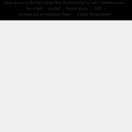
Sehen Sie das Profil
Alan Lomax Rick Deckard Blog
auf dem Overblog portal
Top-Artikel
Kontakt
Report abuse
AGB
Cookies und persönlichen Daten
Cookie-Einstellungen