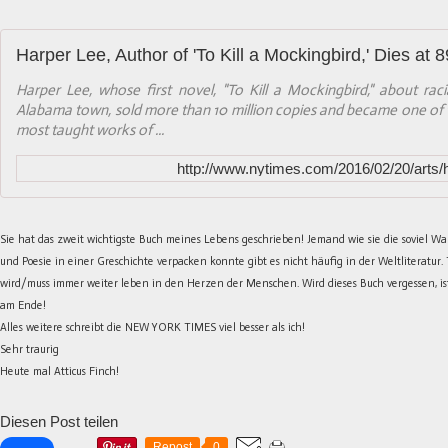
Harper Lee, Author of 'To Kill a Mockingbird,' Dies at 8
Harper Lee, whose first novel, "To Kill a Mockingbird," about racia
Alabama town, sold more than 10 million copies and became one of
most taught works of ...
http://www.nytimes.com/2016/02/20/arts/h
Sie hat das zweit wichtigste Buch meines Lebens geschrieben! Jemand wie sie die soviel Wa
und Poesie in einer Greschichte verpacken konnte gibt es nicht häufig in der Weltliteratur. 
wird/muss immer weiter leben in den Herzen der Menschen. Wird dieses Buch vergessen, ist
am Ende!
Alles weitere schreibt die NEW YORK TIMES viel besser als ich!
Sehr traurig
Heute mal Atticus Finch!
Diesen Post teilen
Repost
0