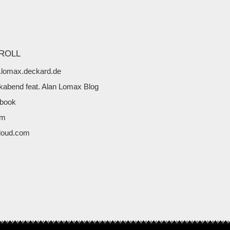
ROLL
lomax.deckard.de
kabend feat. Alan Lomax Blog
book
fm
loud.com