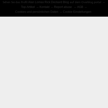
Sehen Sie das Profil
Alan Lomax Rick Deckard Blog
auf dem Overblog portal
Top-Artikel
Kontakt
Report abuse
AGB
Cookies und persönlichen Daten
Cookie-Einstellungen