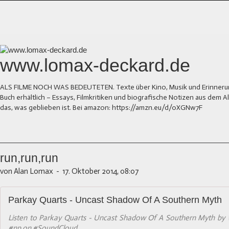
www.lomax-deckard.de
ALS FILME NOCH WAS BEDEUTETEN. Texte über Kino, Musik und Erinnerung.
Buch erhältlich – Essays, Filmkritiken und biografische Notizen aus dem
das, was geblieben ist. Bei amazon: https://amzn.eu/d/0XGNw7F
run,run,run
von Alan Lomax
-
17. Oktober 2014, 08:07
Parkay Quarts - Uncast Shadow Of A Southern Myth
Listen to Parkay Quarts - Uncast Shadow Of A Southern Myth by 
#np on #SoundCloud