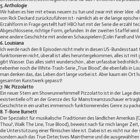
5. Anthologie
Wir haben es hier mit etwas neuem zu tun und zwar mit einer Idee -die
von Rick Deckard zurückzuführen ist- nämlich als er die lange epische
Erzählform in Frage gestellt hat! HBO hat mit der Serie die erzähl te
Abgeschlossene, richtige Form, gefunden. In der zweiten Staffel wird
eine andere Geschichte mit anderen Schauspielern (Colin Farell und V
6. Louisiana
Ich werde nach den 8 Episoden nicht mehr in diesen US-Bundesstaat 
funktionieren nicht, überall ist alles heruntergekommen, alles ist mi
gibt Wasser. Das alles sieht wunderschön , aber unfassbar bedrohlich
nebenher noch die White-Trash-Serie „True Blood“, die ebenfalls in Lou
man denken das, das Leben dort lange vorbei ist. Aber kaum ein Ort 
gesamten Kunstwerk gepasst!
7. Nic Pizzolatto
Ein neuer Stern am Showrunnerhimmel! Pizzolatto ist in der Lage dies
existentielle oft an der Grenze des für Mainstreamzuschauer ertragb
Geschichte in ein uraltes immernoch funktionierendes Genre zu packen
8. T-Bone Burnett
Der Spezialist für musikalische Traditionen des ländlichen Amerikas (
Thou?, Walk The Line, True Blood), beweist nach für mich langer Zeit, 
die Unterstützung einer filmischen Idee ist. Dabei ist es nicht nur de
sondern auch das True Detectives Maintheme und die ausgewählten S