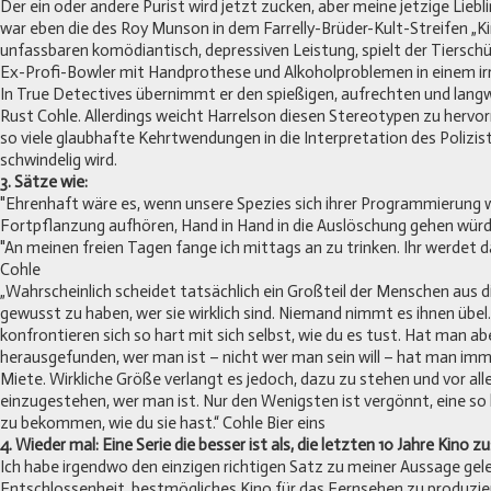
Der ein oder andere Purist wird jetzt zucken, aber meine jetzige Liebl
war eben die des Roy Munson in dem Farrelly-Brüder-Kult-Streifen „Kin
unfassbaren komödiantisch, depressiven Leistung, spielt der Tiersch
Ex-Profi-Bowler mit Handprothese und Alkoholproblemen in einem irr
In True Detectives übernimmt er den spießigen, aufrechten und lang
Rust Cohle. Allerdings weicht Harrelson diesen Stereotypen zu hervor
so viele glaubhafte Kehrtwendungen in die Interpretation des Polizi
schwindelig wird.
3. Sätze wie:
"Ehrenhaft wäre es, wenn unsere Spezies sich ihrer Programmierung 
Fortpflanzung aufhören, Hand in Hand in die Auslöschung gehen würd
"An meinen freien Tagen fange ich mittags an zu trinken. Ihr werdet d
Cohle
„Wahrscheinlich scheidet tatsächlich ein Großteil der Menschen aus 
gewusst zu haben, wer sie wirklich sind. Niemand nimmt es ihnen übel
konfrontieren sich so hart mit sich selbst, wie du es tust. Hat man ab
herausgefunden, wer man ist – nicht wer man sein will – hat man imm
Miete. Wirkliche Größe verlangt es jedoch, dazu zu stehen und vor all
einzugestehen, wer man ist. Nur den Wenigsten ist vergönnt, eine so 
zu bekommen, wie du sie hast.“ Cohle Bier eins
4. Wieder mal: Eine Serie die besser ist als, die letzten 10 Jahre Kino
Ich habe irgendwo den einzigen richtigen Satz zu meiner Aussage geles
Entschlossenheit, bestmögliches Kino für das Fernsehen zu produzie