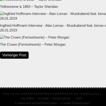
Yellowstone & 1883 – Taylor Sheridan
Ingfried Hoffmann Interview - Alan Lomax - Musikabend feat. lomax
26.01.2019
The Crown (Fernsehserie) – Peter Morgan
Vorheriger Post
Sehen Sie das Profil
Alan Lomax Rick Deckard Blog
auf dem Overblog portal
Top-Artikel
Kontakt
Report abuse
AGB
Cookies und persönlichen Daten
Cookie-Einstellungen