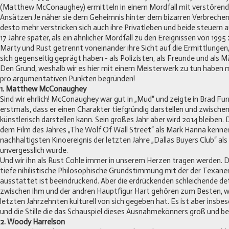
(Matthew McConaughey) ermitteln in einem Mordfall mit verstörend
Ansätzen.Je näher sie dem Geheimnis hinter dem bizarren Verbreche
desto mehr verstricken sich auch ihre Privatleben und beide steuern 
17 Jahre später, als ein ähnlicher Mordfall zu den Ereignissen von 1995
Marty und Rust getrennt voneinander ihre Sicht auf die Ermittlungen, 
sich gegenseitig geprägt haben - als Polizisten, als Freunde und als M
Den Grund, weshalb wir es hier mit einem Meisterwerk zu tun haben m
pro argumentativen Punkten begründen!
1. Matthew McConaughey
Sind wir ehrlich! McConaughey war gut in „Mud“ und zeigte in Brad F
erstmals, dass er einen Charakter tiefgründig darstellen und zwische
künstlerisch darstellen kann. Sein großes Jahr aber wird 2014 bleiben. D
dem Film des Jahres „The Wolf Of Wall Street“ als Mark Hanna kenne
nachhaltigsten Kinoereignis der letzten Jahre „Dallas Buyers Club“ a
unvergesslich wurde.
Und wir ihn als Rust Cohle immer in unserem Herzen tragen werden. Die
tiefe nihilistische Philosophische Grundstimmung mit der der Texane
ausstattet ist beeindruckend. Aber die erdrückenden schleichende det
zwischen ihm und der andren Hauptfigur Hart gehören zum Besten, w
letzten Jahrzehnten kulturell von sich gegeben hat. Es ist aber insbes
und die Stille die das Schauspiel dieses Ausnahmekönners groß und 
2. Woody Harrelson