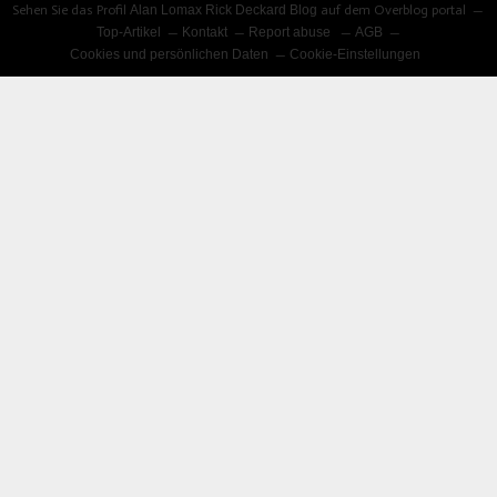
Sehen Sie das Profil
Alan Lomax Rick Deckard Blog
auf dem Overblog portal
Top-Artikel
Kontakt
Report abuse
AGB
Cookies und persönlichen Daten
Cookie-Einstellungen