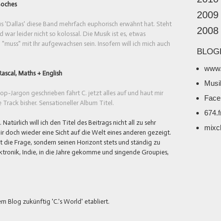
Boches
2009
aus 'Dallas' diese Band mehrfach euphorisch erwähnt hat. Steht
2008
war leider nicht so kolossal. Die Musik ist es, etwas
 "muss" mit Ihr aufgewachsen sein. Insofern will ich mich auch
BLOG
www.
Rascal, Maths + English
Musi
op-Jargon geschrieben fährt C. jetzt alles auf und haut mir
Face
Track bisher. Sensationeller Album Titel.
674.
türlich will ich den Titel des Beitrags nicht all zu sehr
mixc
ir doch wieder eine Sicht auf die Welt eines anderen gezeigt.
cht die Frage, sondern seinen Horizont stets und ständig zu
lektronik, Indie, in die Jahre gekomme und singende Groupies,
m Blog zukünftig 'C.'s World' etabliert.