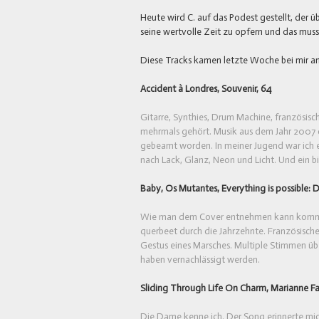
Heute wird C. auf das Podest gestellt, der üb
seine wertvolle Zeit zu opfern und das mus
Diese Tracks kamen letzte Woche bei mir an
Accident à Londres, Souvenir, 64
Gitarre, Synthies, Drum Machine, französis
mehrmals gehört. Musik aus dem Jahr 2007 die
gebeamt worden. In meiner Jugend war ich e
nach Lack, Glanz, Neon und Licht. Und ein bis
Baby, Os Mutantes, Everything is possible: 
Wie man dem Cover entnehmen kann kommen 
querbeet durch die Jahrzehnte. Französische
Gestus eines Marsches. Multiple Stimmen üb
haben vernachlässigt werden.
Sliding Through Life On Charm, Marianne Fai
Die Dame kenne ich. Der Song erinnerte mic