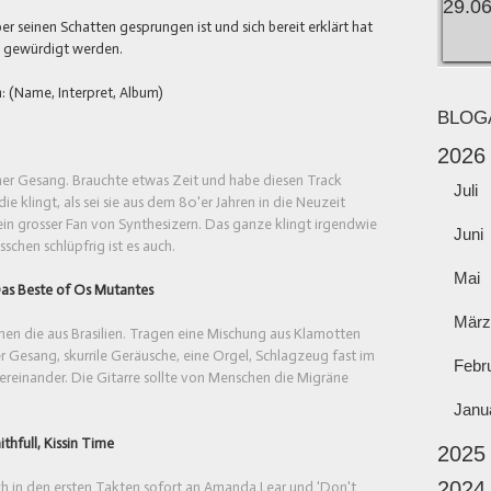
er seinen Schatten gesprungen ist und sich bereit erklärt hat
s gewürdigt werden.
: (Name, Interpret, Album)
BLOG
2026
cher Gesang. Brauchte etwas Zeit und habe diesen Track
Juli
 klingt, als sei sie aus dem 80'er Jahren in die Neuzeit
in grosser Fan von Synthesizern. Das ganze klingt irgendwie
Juni
schen schlüpfrig ist es auch.
Mai
Das Beste of Os Mutantes
März
die aus Brasilien. Tragen eine Mischung aus Klamotten
r Gesang, skurrile Geräusche, eine Orgel, Schlagzeug fast im
Febr
ereinander. Die Gitarre sollte von Menschen die Migräne
Janu
thfull, Kissin Time
2025
2024
h in den ersten Takten sofort an Amanda Lear und 'Don't