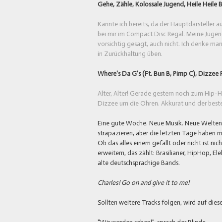
Gehe, Zähle, Kolossale Jugend, Heile Heile 
Kannte ich bereits, da der Hauptdarsteller 
bei mir im Compact Disc Regal. Meine Jugend 
vorsichtig gesagt, auch nicht. Ich denke man
in Zurückhaltung üben.
Where's Da G's (Ft. Bun B, Pimp C), Dizzee 
Alter, Alter! Gerade gestern noch zum Hip-H
Dizzee um die Ohren. Akkurat und der beste 
Eine gute Woche. Neue Musik. Neue Welten. Na
strapazieren, aber die letzten Tage haben m
Ob das alles einem gefällt oder nicht ist ni
erweitern, das zählt: Brasilianer, HipHop, E
alte deutschsprachige Bands.
Charles! Go on and give it to me!
Sollten weitere Tracks folgen, wird auf diese