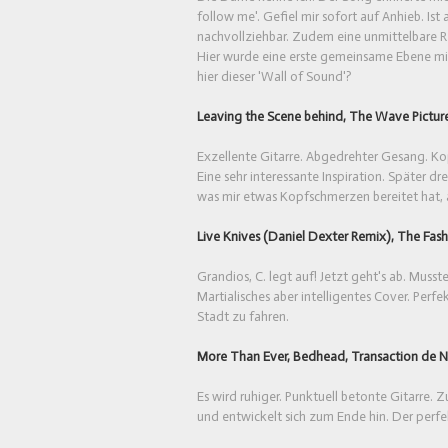
follow me'. Gefiel mir sofort auf Anhieb. Is
nachvollziehbar. Zudem eine unmittelbare R
Hier wurde eine erste gemeinsame Ebene mit
hier dieser 'Wall of Sound'?
Leaving the Scene behind, The Wave Picture
Exzellente Gitarre. Abgedrehter Gesang. Kop
Eine sehr interessante Inspiration. Später d
was mir etwas Kopfschmerzen bereitet hat, 
Live Knives (Daniel Dexter Remix), The Fash
Grandios, C. legt auf! Jetzt geht's ab. Musst
Martialisches aber intelligentes Cover. Pe
Stadt zu fahren.
More Than Ever, Bedhead, Transaction de 
Es wird ruhiger. Punktuell betonte Gitarre. 
und entwickelt sich zum Ende hin. Der perf