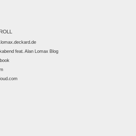
ROLL
lomax.deckard.de
kabend feat. Alan Lomax Blog
book
fm
loud.com