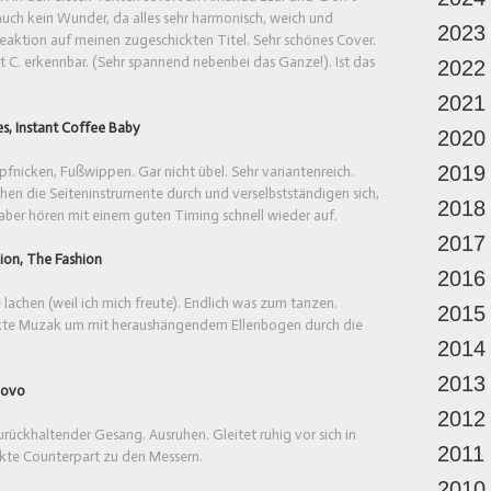
t auch kein Wunder, da alles sehr harmonisch, weich und
2023
eaktion auf meinen zugeschickten Titel. Sehr schönes Cover.
 C. erkennbar. (Sehr spannend nebenbei das Ganze!). Ist das
2022
2021
s, Instant Coffee Baby
2020
2019
fnicken, Fußwippen. Gar nicht übel. Sehr variantenreich.
rehen die Seiteninstrumente durch und verselbstständigen sich,
2018
aber hören mit einem guten Timing schnell wieder auf.
2017
ion, The Fashion
2016
e lachen (weil ich mich freute). Endlich was zum tanzen.
2015
rfekte Muzak um mit heraushängendem Ellenbogen durch die
2014
2013
Novo
2012
Zurückhaltender Gesang. Ausruhen. Gleitet ruhig vor sich in
2011
ekte Counterpart zu den Messern.
2010