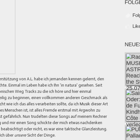
FOLG
Fol
Lik
NEUE
terstützung von A.L. habe ich jemanden kennen gelernt, den
hte. Einmal im Leben habe ich Ihn 'in natura' gesehen. Seit
onischen Weg Tracks zu die ich höre und hier einmal
ngweilig zu beginnen, einen vollkommen anderen Geschmack als
ht wie ich das alles verarbeiten sollte, da ich Musik dieser Art
es Menschen ist, ist alles Fremde erstmal mit Argwohn zu
st gefährlich. Nun trudelten diese Songs auf meinem Rechner
Ging und mir einen Song schickte der mich etwas nachdenken
 beabsichtigt oder nicht, es war eine taktische Glanzleistung.
Ich über
unsere
Sicht der Dinge.