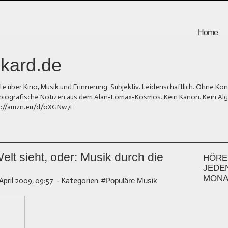
Home
kard.de
er Kino, Musik und Erinnerung. Subjektiv. Leidenschaftlich. Ohne Kons
und biografische Notizen aus dem Alan-Lomax-Kosmos. Kein Kanon. Kein Al
tps://amzn.eu/d/0XGNw7F
elt sieht, oder: Musik durch die
HÖREN
JEDE
MONA
 April 2009, 09:57
-
Kategorien:
#Populäre Musik