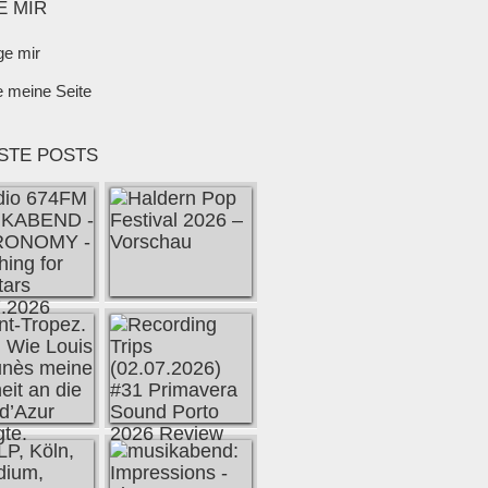
E MIR
ge mir
e meine Seite
STE POSTS