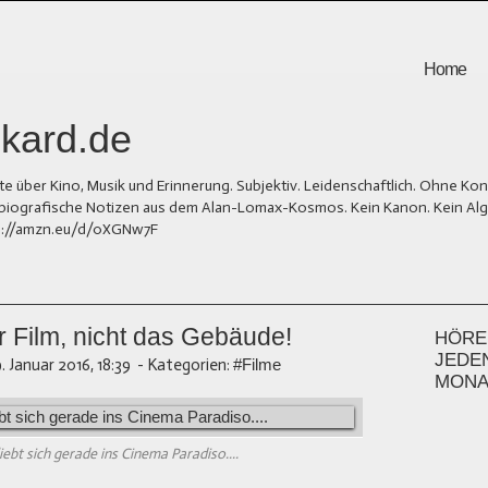
Home
kard.de
er Kino, Musik und Erinnerung. Subjektiv. Leidenschaftlich. Ohne Kons
und biografische Notizen aus dem Alan-Lomax-Kosmos. Kein Kanon. Kein Al
tps://amzn.eu/d/0XGNw7F
der Film, nicht das Gebäude!
HÖREN
JEDE
9. Januar 2016, 18:39
-
Kategorien:
#Filme
MONA
iebt sich gerade ins Cinema Paradiso....