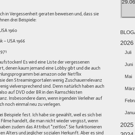
ach in Vergessenheit geraten beweisen und, dass sie
hnen drei Beispiele:
 USA 1960
BLOG
ak – USA 1966
2026
1971
Juli
aufstocken! Es wird eine Liste der vergessenen
Juni
t, denen kaum jemand eine Lobby gibt und die auch
fehlungsprogramm bei amazon oder Netflix
Mai
l sie den Streamingportalen wenig Zuschauerrelevanz
enig vielversprechend sind. Denn natürlich haben auch
März
, also auf DVD oder BR in den Ramschkisten
anz. Insbesondere dann, wenn irgendein Verleiher auf
Febr
ch noch einmal neu zu verlegen.
Janu
i Beispiele fest. Ich habe sie gewählt, weil es sich bei
Filme handelt, die man nicht wieder vergisst, wenn
2025
 haben zudem das Attribut "zeitlos". Sie funktionieren
en Alters und jeglicher sozialen Herkunft. Aber es sind
2024