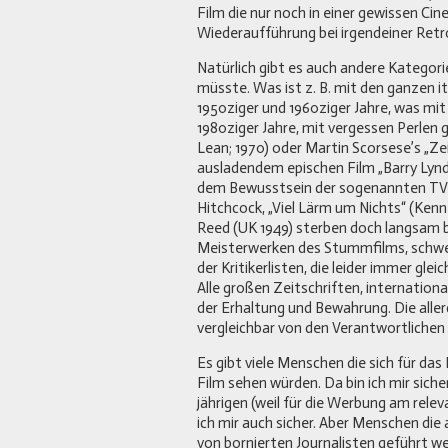
Film die nur noch in einer gewissen Ci
Wiederaufführung bei irgendeiner Retro
Natürlich gibt es auch andere Kategor
müsste. Was ist z. B. mit den ganzen 
1950ziger und 1960ziger Jahre, was mit
1980ziger Jahre, mit vergessen Perlen g
Lean; 1970) oder Martin Scorsese’s „Ze
ausladendem epischen Film „Barry Lynd
dem Bewusstsein der sogenannten TV-G
Hitchcock, „Viel Lärm um Nichts“ (Kenn
Reed (UK 1949) sterben doch langsam b
Meisterwerken des Stummfilms, schwei
der Kritikerlisten, die leider immer gle
Alle großen Zeitschriften, internationa
der Erhaltung und Bewahrung. Die allerd
vergleichbar von den Verantwortlichen
Es gibt viele Menschen die sich für das
Film sehen würden. Da bin ich mir sicher
jährigen (weil für die Werbung am relev
ich mir auch sicher. Aber Menschen die
von bornierten Journalisten geführt 