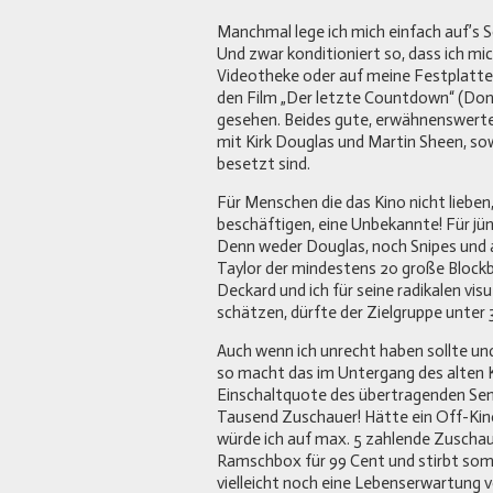
Manchmal lege ich mich einfach auf’s S
Und zwar konditioniert so, dass ich mi
Videotheke oder auf meine Festplatte
den Film „Der letzte Countdown“ (Don 
gesehen. Beides gute, erwähnenswerte
mit Kirk Douglas und Martin Sheen, so
besetzt sind.
Für Menschen die das Kino nicht lieben
beschäftigen, eine Unbekannte! Für j
Denn weder Douglas, noch Snipes und a
Taylor der mindestens 20 große Block
Deckard und ich für seine radikalen vis
schätzen, dürfte der Zielgruppe unter 
Auch wenn ich unrecht haben sollte un
so macht das im Untergang des alten Ki
Einschaltquote des übertragenden Se
Tausend Zuschauer! Hätte ein Off-Ki
würde ich auf max. 5 zahlende Zuschau
Ramschbox für 99 Cent und stirbt somit
vielleicht noch eine Lebenserwartung v