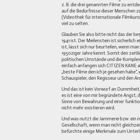
z. B. die drei genannten Filme zu entde
auf die Bedürfnisse dieser Menschen 
(Videothek für internationale Filmkuns
viel zu selten.
Glauben Sie also bitte nicht das der b
1941 ist. Der Meilenstein ist sicherlich
ist, lässt sich nur beurteilen, wenn m
1950ziger Jahre kennt. Somit den zeitl
politischen Umstände und die Komplex
einfach anfangen sich CITIZEN KANE an
„beste Filme den ich je gesehen habe“, 
Schauspieler, den Regisseur und den Ans
Und das ist kein Vorwurf an Dummheit,
es ist eine von mir begründete Angst,
Sinne von Bewahrung und einer funktio
nicht mehr existieren wird.
Und was nutzt die Jammerei bzw. ein m
Gesellschaft, wenn man nicht gleichzei
befürchte einige Merkmale zum Unter