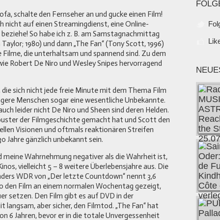
FOLG
ofa, schalte den Fernseher an und gucke einen Film!
ch nicht auf einen Streamingdienst, eine Online-
Fol
 beziehe! So habe ich z. B. am Samstagnachmittag
Lik
Taylor; 1980) und dann „The Fan“ (Tony Scott, 1996)
 Filme, die unterhaltsam und spannend sind. Zu dem
wie Robert De Niro und Wesley Snipes hervorragend
NEUE
, die sich nicht jede freie Minute mit dem Thema Film
üngere Menschen sogar eine wesentliche Unbekannte.
uch leider nicht De Niro und Sheen sind deren Helden.
buster der Filmgeschichte gemacht hat und Scott den
uellen Visionen und oftmals reaktionären Streifen
30 Jahre gänzlich unbekannt sein.
d meine Wahrnehmung negativer als die Wahrheit ist,
nos, vielleicht 5 – 8 weitere Überlebensjahre aus. Die
nders WDR von „Der letzte Countdown“ nennt 3,6
no den Film an einem normalen Wochentag gezeigt,
er setzen. Den Film gibt es auf DVD in der
 langsam, aber sicher, den Filmtod. „The Fan“ hat
on 6 Jahren, bevor er in die totale Unvergessenheit