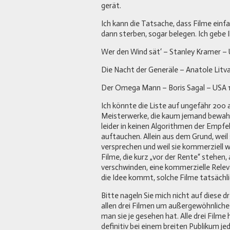
gerät.
Ich kann die Tatsache, dass Filme einf
dann sterben, sogar belegen. Ich gebe I
Wer den Wind sät‘ – Stanley Kramer –
Die Nacht der Generäle – Anatole Litv
Der Omega Mann – Boris Sagal – USA 
Ich könnte die Liste auf ungefähr 200 
Meisterwerke, die kaum jemand bewahr
leider in keinen Algorithmen der Emp
auftauchen. Allein aus dem Grund, wei
versprechen und weil sie kommerziell w
Filme, die kurz „vor der Rente“ stehen
verschwinden, eine kommerzielle Relev
die Idee kommt, solche Filme tatsächli
Bitte nageln Sie mich nicht auf diese dre
allen drei Filmen um außergewöhnliche 
man sie je gesehen hat. Alle drei Filme
definitiv bei einem breiten Publikum jed