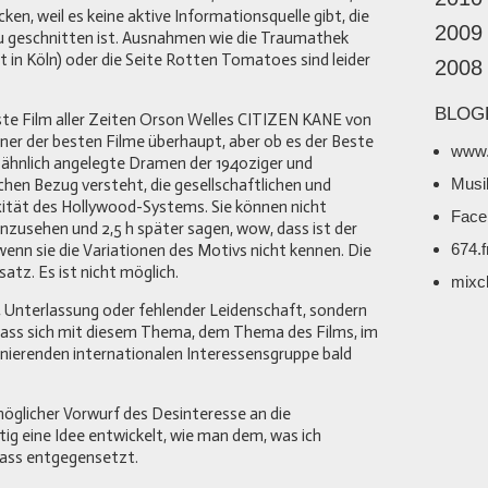
cken, weil es keine aktive Informationsquelle gibt, die
2009
zu geschnitten ist. Ausnahmen wie die Traumathek
t in Köln) oder die Seite Rotten Tomatoes sind leider
2008
BLOG
este Film aller Zeiten Orson Welles CITIZEN KANE von
 einer der besten Filme überhaupt, aber ob es der Beste
www.
an ähnlich angelegte Dramen der 1940ziger und
Musi
ichen Bezug versteht, die gesellschaftlichen und
ität des Hollywood-Systems. Sie können nicht
Face
zusehen und 2,5 h später sagen, wow, dass ist der
674.
wenn sie die Variationen des Motivs nicht kennen. Die
atz. Es ist nicht möglich.
mixc
 Unterlassung oder fehlender Leidenschaft, sondern
 dass sich mit diesem Thema, dem Thema des Films, im
nierenden internationalen Interessensgruppe bald
öglicher Vorwurf des Desinteresse an die
tig eine Idee entwickelt, wie man dem, was ich
lass entgegensetzt.