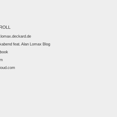
ROLL
lomax.deckard.de
kabend feat. Alan Lomax Blog
book
fm
loud.com