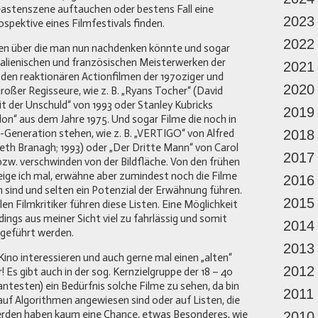
neastenszene auftauchen oder bestens Fall eine
2023
spektive eines Filmfestivals finden.
2022
ien über die man nun nachdenken könnte und sogar
italienischen und französischen Meisterwerken der
2021
 den reaktionären Actionfilmen der 1970ziger und
2020
roßer Regisseure, wie z. B. „Ryans Tocher“ (David
it der Unschuld“ von 1993 oder Stanley Kubricks
2019
on“ aus dem Jahre 1975. Und sogar Filme die noch in
eneration stehen, wie z. B. „VERTIGO“ von Alfred
2018
eth Branagh; 1993) oder „Der Dritte Mann“ von Carol
2017
zw. verschwinden von der Bildfläche. Von den frühen
ge ich mal, erwähne aber zumindest noch die Filme
2016
ich sind und selten ein Potenzial der Erwähnung führen.
2015
len Filmkritiker führen diese Listen. Eine Möglichkeit
ings aus meiner Sicht viel zu fahrlässig und somit
2014
 geführt werden.
2013
 Kino interessieren und auch gerne mal einen „alten“
2012
! Es gibt auch in der sog. Kernzielgruppe der 18 – 40
antesten) ein Bedürfnis solche Filme zu sehen, da bin
2011
 auf Algorithmen angewiesen sind oder auf Listen, die
werden haben kaum eine Chance, etwas Besonderes, wie
2010