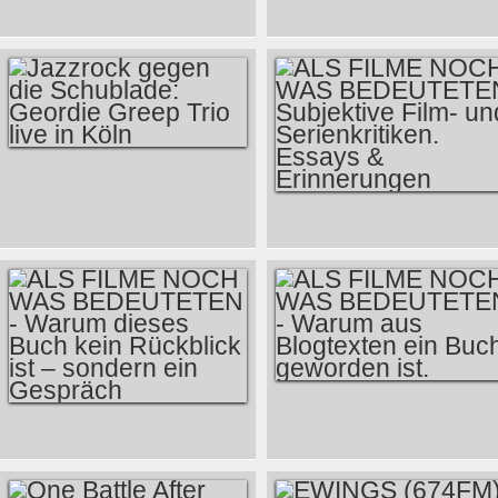
BLOOD & SINNERS
(2025)- RYAN
LIT.COLOGNE 2026
COOGLER - THIS
- GEGENWART
MOVIE KILLS
MACHEN – ALS
FASCISTS
TEXTE ÜBER POP
UND MUSIK NOCH
DIE WELT
JAZZROCK GEGEN
VERÄNDERN
DIE SCHUBLADE:
WOLLTEN
ALS FILME NOCH
GEORDIE GREEP
WAS BEDEUTETEN
TRIO LIVE IN KÖLN
SUBJEKTIVE FILM-
UND
SERIENKRITIKEN.
ESSAYS &
ERINNERUNGEN
ALS FILME NOCH
ALS FILME NOCH
WAS BEDEUTETEN