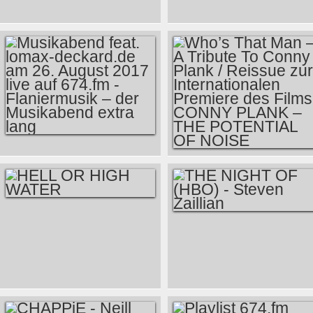
CAMPBELL...I'LL BE
TADLOW RECORDS
ME - FILM UND
VERÖFFENTLICHT
SOUNDTRACK
IN KÜRZE DIE
MUSIK ZU BEN HUR
VON MIKLOS
ROZSA
MUSIKABEND FEAT.
WHO’S THAT MAN –
LOMAX-
A TRIBUTE TO
DECKARD.DE AM
CONNY PLANK /
26. AUGUST 2017
HELL OR HIGH
REISSUE ZUR
LIVE AUF 674.FM -
THE NIGHT OF
WATER
INTERNATIONALEN
FLANIERMUSIK –
(HBO) - STEVEN
PREMIERE DES
DER MUSIKABEND
ZAILLIAN
FILMS CONNY
EXTRA LANG