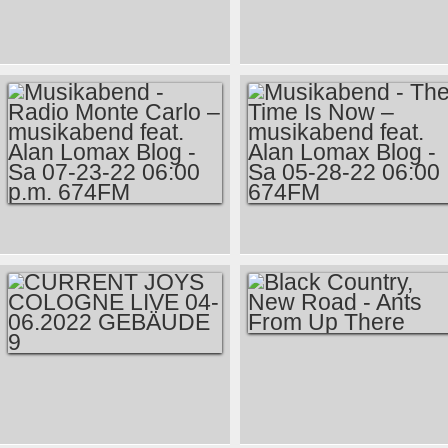
EYE – SCOTT
BESTE MUSIK 2022:
COOPER
EWINGS
MUSIKMOMENTE
DES JAHRES 2022
MUSIKABEND -
MUSIKABEND - THE
RADIO MONTE
TIME IS NOW –
CARLO –
MUSIKABEND FEAT.
MUSIKABEND FEAT.
ALAN LOMAX BLOG
ALAN LOMAX BLOG
- SA 05-28-22 06:00
BLACK COUNTRY,
- SA 07-23-22 06:00
674FM
CURRENT JOYS
NEW ROAD - ANTS
P.M. 674FM
COLOGNE LIVE 04-