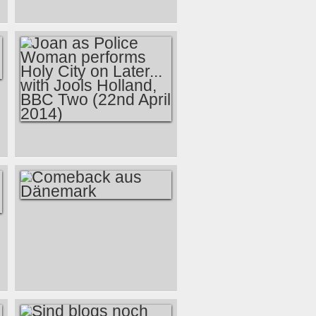
BRUCE
SPRINGSTEEN -
STAYIN' ALIVE
BRISBANE 26-02-
2014
JOAN AS POLICE
WOMAN
PERFORMS HOLY
CITY ON LATER...
WITH JOOLS
COMEBACK AUS
HOLLAND, BBC
DÄNEMARK
TWO (22ND APRIL
2014)