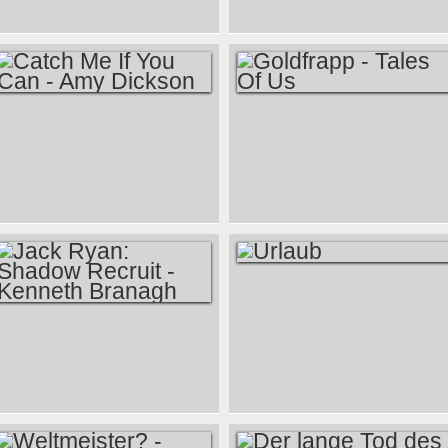
WALL STREET -
MARTIN SCORSESE
CATCH ME IF YOU
GOLDFRAPP -
CAN - AMY
TALES OF US
DICKSON
URLAUB
JACK RYAN:
SHADOW RECRUIT
- KENNETH
BRANAGH