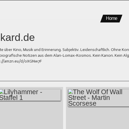
Home
kard.de
er Kino, Musik und Erinnerung. Subjektiv. Leidenschaftlich. Ohne Kons
und biografische Notizen aus dem Alan-Lomax-Kosmos. Kein Kanon. Kein Al
tps://amzn.eu/d/0XGNw7F
LILYHAMMER -
THE WOLF OF
STAFFEL 1