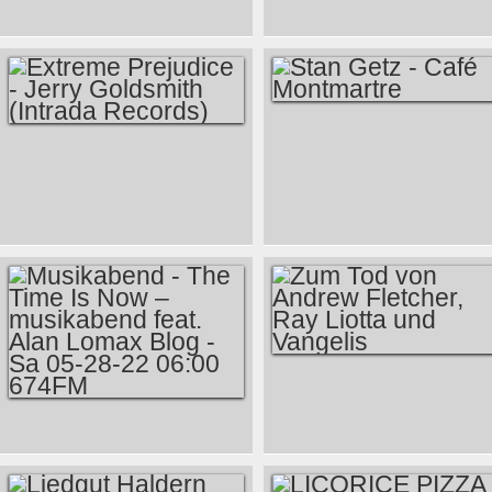
LIEDGUT HALDERN
POP RADIO 674FM
39. HALDERN POP
FOLGE 35 07 JULI
FESTIVAL -
2022
11.-13.08. REES-
HALDERN AM
NIEDERRHEIN -
STAN GETZ - CAFÉ
EXTREME
674FM FESTIVAL
MONTMARTRE
PREJUDICE -
RADIO FORECAST
JERRY GOLDSMITH
(INTRADA
RECORDS)
ZUM TOD VON
ANDREW
MUSIKABEND - THE
FLETCHER, RAY