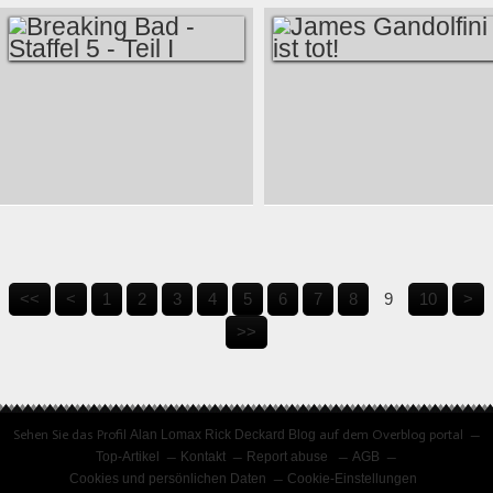
PSYCHOSEN
BREAKING BAD -
JAMES
STAFFEL 5 - TEIL I
GANDOLFINI IST
TOT!
<<
<
1
2
3
4
5
6
7
8
9
10
>
>>
Sehen Sie das Profil
Alan Lomax Rick Deckard Blog
auf dem Overblog portal
Top-Artikel
Kontakt
Report abuse
AGB
Cookies und persönlichen Daten
Cookie-Einstellungen