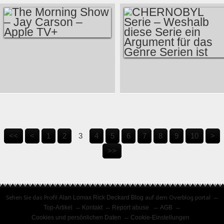
DISNEY +
„SCHLUSS MIT DER
ORIGINALS
TV-NOSTALGIE“
THE MORNING
SHOW – JAY
CHERNOBYL SERIE
CARSON – APPLE
– WESHALB DIESE
TV+
SERIE EIN
ARGUMENT FÜR
<<
<
1
2
3
4
5
6
7
8
9
10
>
DAS GENRE
>>
SERIEN IST
Sehen Sie das Profil
Alan Lomax Rick Deckard Blog
auf dem Overblog portal
Top-Artikel
Kontakt
Report abuse
AGB
Cookies und persönlichen Daten
Cookie-Einstellungen