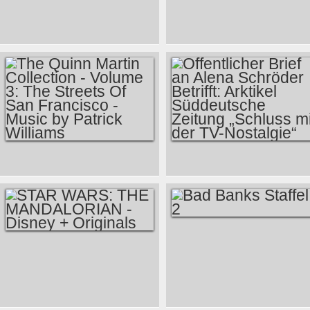
DISNEY +
STAR WARS: THE
MANDALORIAN -
DISNEY +
ORIGINALS -
STAFFEL 2
THE QUINN MARTIN
ÖFFENTLICHER
COLLECTION -
BRIEF AN ALENA
VOLUME 3: THE
SCHRÖDER
STREETS OF SAN
BETRIFFT:
FRANCISCO -
ARKTIKEL
BAD BANKS
STAR WARS: THE
MUSIC BY PATRICK
SÜDDEUTSCHE
STAFFEL 2
MANDALORIAN -
WILLIAMS
ZEITUNG