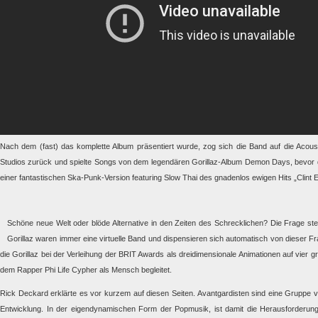
Nach dem (fast) das komplette Album präsentiert wurde, zog sich die Band auf die Acous
Studios zurück und spielte Songs von dem legendären Gorillaz-Album Demon Days, bevor 
einer fantastischen Ska-Punk-Version featuring Slow Thai des gnadenlos ewigen Hits „Clint 
Schöne neue Welt oder blöde Alternative in den Zeiten des Schrecklichen? Die Frage stell
Gorillaz waren immer eine virtuelle Band und dispensieren sich automatisch von dieser Fra
die Gorillaz bei der Verleihung der BRIT Awards als dreidimensionale Animationen auf vier g
dem Rapper Phi Life Cypher als Mensch begleitet.
Rick Deckard erklärte es vor kurzem auf diesen Seiten. Avantgardisten sind eine Gruppe v
Entwicklung. In der eigendynamischen Form der Popmusik, ist damit die Herausforderung