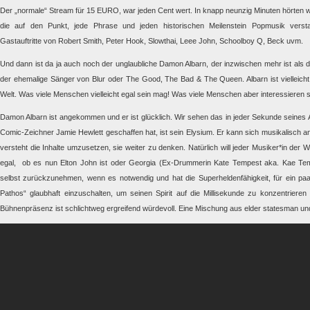
Der „normale“ Stream für 15 EURO, war jeden Cent wert. In knapp neunzig Minuten hörten wir
die auf den Punkt, jede Phrase und jeden historischen Meilenstein Popmusik versta
Gastauftritte von Robert Smith, Peter Hook, Slowthai, Leee John, Schoolboy Q, Beck uvm.
Und dann ist da ja auch noch der unglaubliche Damon Albarn, der inzwischen mehr ist als 
der ehemalige Sänger von Blur oder The Good, The Bad & The Queen. Albarn ist vielleicht
Welt. Was viele Menschen vielleicht egal sein mag! Was viele Menschen aber interessieren sol
Damon Albarn ist angekommen und er ist glücklich. Wir sehen das in jeder Sekunde seines Auf
Comic-Zeichner Jamie Hewlett geschaffen hat, ist sein Elysium. Er kann sich musikalisch 
versteht die Inhalte umzusetzen, sie weiter zu denken. Natürlich will jeder Musiker*in der 
egal, ob es nun Elton John ist oder Georgia (Ex-Drummerin Kate Tempest aka. Kae Temp
selbst zurückzunehmen, wenn es notwendig und hat die Superheldenfähigkeit, für ein p
Pathos“ glaubhaft einzuschalten, um seinen Spirit auf die Millisekunde zu konzentrieren
Bühnenpräsenz ist schlichtweg ergreifend würdevoll. Eine Mischung aus elder statesman 