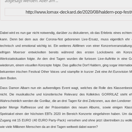
abgesagt werden. Aber am ...
http://www.lomax-deckard.de/2020/08/haldern-pop-festiv
Dabei wird es nun gar nicht notwendig, darüber zu diskutieren, ob das Erlebnis eines echte
kann. Denn bei dem aus der Corona-Not geborenen Live-Ersatz, muss eigentlich ehr d
technisch und emotional wichtig ist. Ein weiteres Abfilmen von einer Konzertveranstaltun
eifrigen Moerser entwickelten bereits während des ersten Lockdowns ein Konze
Werkstattsituation folgte. An den drei Tagen wurden die furiosen Live-Auftritte in eine 
wiederum, einem visuellen Konzepte folgte. Das gallische Dorf Haldern, ging sogar internati
bekannten irischen Festival Other Voices und stampfte in kurzer Zeit eine Art Eurovision
dem Boden.
Dass Damon Albarn nun ein aufwendiges Event wagt, welches die Rolle des Klassenbest
nicht. Die musikalische und künstlerische Relevanz des Kollektivs GORRILAZ steht eh
Wahrscheinlich werden die Gorillaz, die an drei Tagen für drei Zeitzonen, aus den Londoner
jeder Menge Raffinesse und der Präsentation des neuen Albums, sowie einigen Klass
Spektakel einen der höchsten EBTs 2020 im Bereich Konzerte eingefahren haben. Um das
Zugang mit 15 EURO (40 EURO Party-Pack) versehen und ohne jetzt übertreiben zu wolle
wie viele Millionen Menschen da an drei Tagen weltweit dabei waren?