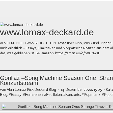
www.lomax-deckard.de
ALS FILME NOCH WAS BEDEUTETEN. Texte über Kino, Musik und Erinnerung.
Buch erhältlich – Essays, Filmkritiken und biografische Notizen aus dem
das, was geblieben ist. Bei amazon: https://amzn.eu/d/0XGNw7F
Gorillaz –Song Machine Season One: Stra
Konzertstream
von Alan Lomax Rick Deckard Blog
-
14. Dezember 2020, 15:05
-
Kate
Blog
,
#Essay
,
#Fernsehen
,
#Feuilleton
,
#Konzerte
,
#Popmusik
,
#Popul