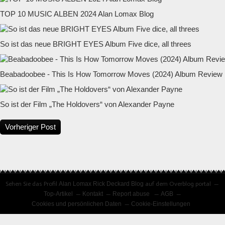
TOP 10 MUSIC ALBEN 2024 Alan Lomax Blog
So ist das neue BRIGHT EYES Album Five dice, all threes
Beabadoobee - This Is How Tomorrow Moves (2024) Album Review
So ist der Film „The Holdovers“ von Alexander Payne
Vorheriger Post
Sehen Sie das Profil
Alan Lomax Rick Deckard Blog
auf dem Overblog portal
Top-Artikel
Kontakt
Report abuse
AGB
Cookies und persönlichen Daten
Cookie-Einstellungen