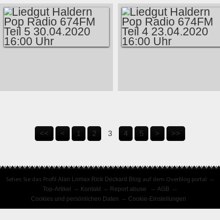
MUSIKABEND
TEIL 9 28.05.2020
ALANLOMAXBLOG
16:00 UHR
2305_MUSIC IS
BETTER WITH YOU
LIEDGUT HALDERN
LIEDGUT HALDERN
POP RADIO 674FM
POP RADIO 674FM
TEIL 5 30.04.2020
TEIL 4 23.04.2020
16:00 UHR
16:00 UHR
<<
<
1
2
3
4
5
>
>>
Sehen Sie das Profil
Alan Lomax Rick Deckard Blog
auf dem Overblog portal
Top-Artikel
Kontakt
Report abuse
AGB
Cookies und persönlichen Daten
Cookie-Einstellungen