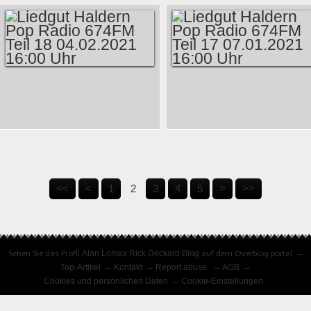
TEIL 21 06.05.2021
MUSIKABEND FEAT.
16:00 UHR
ALAN LOMAX BLOG
IM RADIO AM
22.05.2021 – DIE
UNERHÖRTEN
LIEDGUT HALDERN
LIEDGUT HALDERN
ODER IS THERE
POP RADIO 674FM
POP RADIO 674FM
LIFE ON MOERS?
TEIL 18 04.02.2021
TEIL 17 07.01.2021
#52
16:00 UHR
16:00 UHR
<<
<
1
2
3
4
5
>
>>
Sehen Sie das Profil
Alan Lomax Rick Deckard Blog
auf dem Overblog portal
Top-Artikel
Kontakt
Report abuse
AGB
Cookies und persönlichen Daten
Cookie-Einstellungen