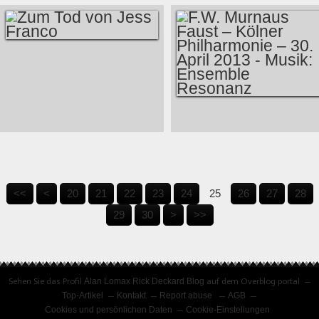
ZUM TOD VON
JESS FRANCO
F.W. MURNAUS
FAUST – KÖLNER
PHILHARMONIE –
10
<<
<
20
21
22
23
24
25
26
27
28
30. APRIL 2013 -
40
29
30
>
>>
MUSIK: ENSEMBLE
RESONANZ
Sehen Sie das Profil
Alan Lomax Rick Deckard Blog
auf dem Overblog portal
Top-Artikel
Kontakt
Report abuse
AGB
Cookies und persönlichen Daten
Cookie-Einstellungen