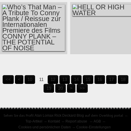
MUSIKABEND
SENDUNG_8_23092017_LOST
- BROKEN -
WITHDRAWN
HELL OR HIGH
WATER
WHO’S THAT MAN –
A TRIBUTE TO
<<
<
10
11
12
13
14
15
16
17
18
CONNY PLANK /
30
40
19
20
>
>>
REISSUE ZUR
INTERNATIONALEN
PREMIERE DES
Sehen Sie das Profil
Alan Lomax Rick Deckard Blog
auf dem Overblog portal
FILMS CONNY
Top-Artikel
Kontakt
Report abuse
AGB
PLANK – THE
Cookies und persönlichen Daten
Cookie-Einstellungen