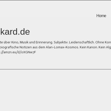
Home
kard.de
er Kino, Musik und Erinnerung. Subjektiv. Leidenschaftlich. Ohne Kons
und biografische Notizen aus dem Alan-Lomax-Kosmos. Kein Kanon. Kein Al
tps://amzn.eu/d/0XGNw7F