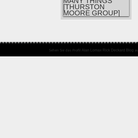
674FM
PRÄSENTIERT: DA
Sehen Sie das Profil
Alan Lomax Rick Deckard Blog
au
GOOGIE [MY
BLOODY
VALENTINE] / TOO
MANY THINGS
[THURSTON
MOORE GROUP]