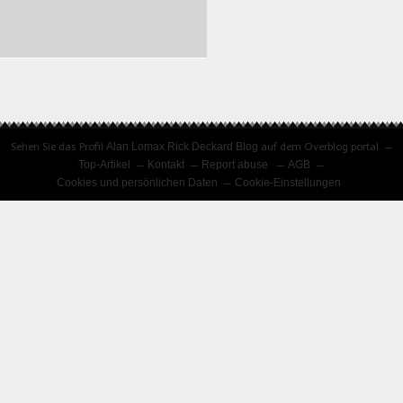
CURRENT JOYS
COLOGNE LIVE 04-
06.2022 GEBÄUDE 9
Sehen Sie das Profil
Alan Lomax Rick Deckard Blog
auf dem Overblog portal
Top-Artikel
Kontakt
Report abuse
AGB
Cookies und persönlichen Daten
Cookie-Einstellungen