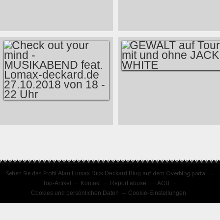
674FM
674 FM
MUSIKABEND - THE
MUSIKABEND FEAT.
ART OF CROONING
ALAN LOMAX BLOG
22.03.2025 18:00
JANUARSENDUNG
LIVE
ALS PODCAST
BROADCASTING
GEWALT AUF TOUR
MIT UND OHNE
JACK WHITE
CHECK OUT YOUR
MIND -
MUSIKABEND FEAT.
LOMAX-
Sehen Sie das Profil
Alan Lomax Rick Deckard Blog
auf dem Overblog portal
DECKARD.DE
Top-Artikel
Kontakt
Report abuse
AGB
Cookies und persönlichen Daten
Cookie-Einstellungen
27.10.2018 VON 18 -
22 UHR